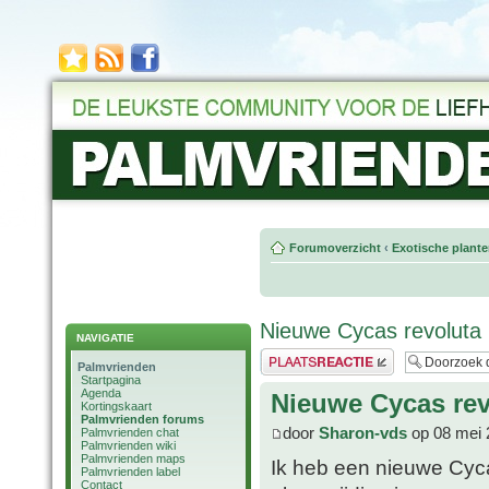
Forumoverzicht
‹
Exotische plant
Nieuwe Cycas revoluta
NAVIGATIE
Plaats een reactie
Palmvrienden
Startpagina
Agenda
Nieuwe Cycas rev
Kortingskaart
Palmvrienden forums
door
Sharon-vds
op 08 mei 
Palmvrienden chat
Palmvrienden wiki
Palmvrienden maps
Ik heb een nieuwe Cyca
Palmvrienden label
Contact