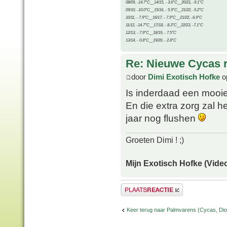
08/09, -14.7°C__14/15, - 3.6°C__20/21, -9.1°C
09/10, -10.0°C__15/16, - 5.9°C__21/22, -5.2°C
10/11, - 7.9°C__16/17, - 7.9°C__21/22, -6.9°C
11/12, -14.7°C__17/18, - 8.3°C__22/23, -7.1°C
12/13, - 7.9°C__18/19, - 7.5°C
13/14, - 0.8°C__19/20, - 2.8°C
Re: Nieuwe Cycas r
door
Dimi Exotisch Hofke
o
Is inderdaad een moo
En die extra zorg zal h
jaar nog flushen
Groeten Dimi ! ;)
Mijn Exotisch Hofke (Video
Plaats een reactie
Keer terug naar Palmvarens (Cycas, Dioo