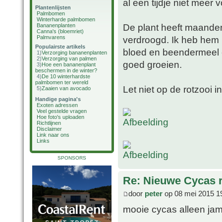
al een tijdje niet meer 
Plantenlijsten
Palmbomen
Winterharde palmbomen
De plant heeft maanden
Bananenplanten
Canna's (bloemriet)
Palmvarens
verdroogd. Ik heb hem 
Populairste artikels
bloed en beendermeel en
1)
Verzorging bananenplanten
2)
Verzorging van palmen
goed groeien.
3)
Hoe een bananenplant
beschermen in de winter?
4)
De 10 winterhardste
palmbomen ter wereld
Let niet op de rotzooi 
5)
Zaaien van avocado
Handige pagina's
Exoten adressen
Veel gestelde vragen
Hoe foto's uploaden
Richtlijnen
Disclaimer
Link naar ons
Links
SPONSORS
Re: Nieuwe Cycas r
door
peter
op 08 mei 2015 1
mooie cycas alleen jam