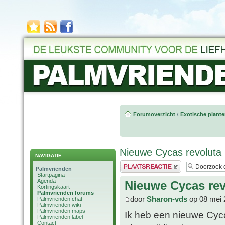
Forumoverzicht
‹
Exotische plant
Nieuwe Cycas revoluta
NAVIGATIE
Plaats een reactie
Palmvrienden
Startpagina
Agenda
Nieuwe Cycas rev
Kortingskaart
Palmvrienden forums
door
Sharon-vds
op 08 mei 
Palmvrienden chat
Palmvrienden wiki
Palmvrienden maps
Ik heb een nieuwe Cyca
Palmvrienden label
Contact