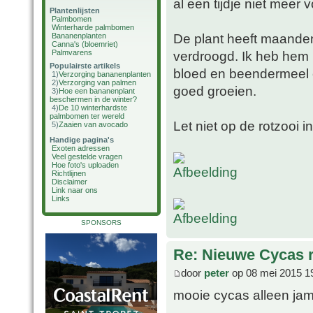
al een tijdje niet meer 
Plantenlijsten
Palmbomen
Winterharde palmbomen
De plant heeft maanden
Bananenplanten
Canna's (bloemriet)
Palmvarens
verdroogd. Ik heb hem 
Populairste artikels
bloed en beendermeel en
1)
Verzorging bananenplanten
2)
Verzorging van palmen
goed groeien.
3)
Hoe een bananenplant
beschermen in de winter?
4)
De 10 winterhardste
palmbomen ter wereld
Let niet op de rotzooi 
5)
Zaaien van avocado
Handige pagina's
Exoten adressen
Veel gestelde vragen
Hoe foto's uploaden
Richtlijnen
Disclaimer
Link naar ons
Links
SPONSORS
Re: Nieuwe Cycas r
door
peter
op 08 mei 2015 1
mooie cycas alleen jam