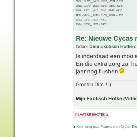
08/09, -14.7°C__14/15, - 3.6°C__20/21, -9.1°C
09/10, -10.0°C__15/16, - 5.9°C__21/22, -5.2°C
10/11, - 7.9°C__16/17, - 7.9°C__21/22, -6.9°C
11/12, -14.7°C__17/18, - 8.3°C__22/23, -7.1°C
12/13, - 7.9°C__18/19, - 7.5°C
13/14, - 0.8°C__19/20, - 2.8°C
Re: Nieuwe Cycas r
door
Dimi Exotisch Hofke
o
Is inderdaad een moo
En die extra zorg zal h
jaar nog flushen
Groeten Dimi ! ;)
Mijn Exotisch Hofke (Video
Plaats een reactie
Keer terug naar Palmvarens (Cycas, Dioo