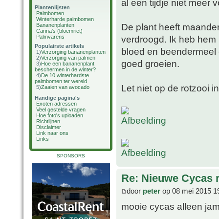
al een tijdje niet meer 
Plantenlijsten
Palmbomen
Winterharde palmbomen
De plant heeft maanden
Bananenplanten
Canna's (bloemriet)
Palmvarens
verdroogd. Ik heb hem 
Populairste artikels
bloed en beendermeel en
1)
Verzorging bananenplanten
2)
Verzorging van palmen
goed groeien.
3)
Hoe een bananenplant
beschermen in de winter?
4)
De 10 winterhardste
palmbomen ter wereld
Let niet op de rotzooi 
5)
Zaaien van avocado
Handige pagina's
Exoten adressen
Veel gestelde vragen
Hoe foto's uploaden
Richtlijnen
Disclaimer
Link naar ons
Links
SPONSORS
Re: Nieuwe Cycas r
door
peter
op 08 mei 2015 1
mooie cycas alleen jam