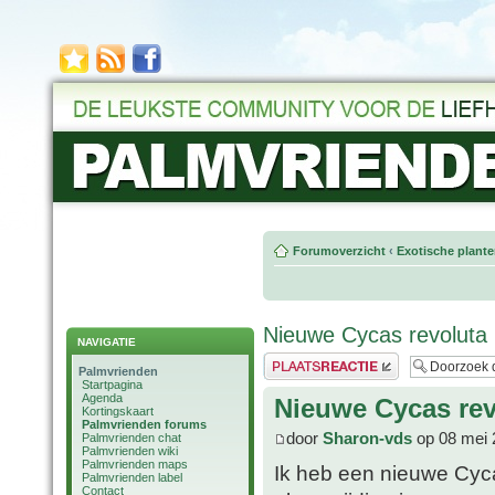
Forumoverzicht
‹
Exotische plant
Nieuwe Cycas revoluta
NAVIGATIE
Plaats een reactie
Palmvrienden
Startpagina
Agenda
Nieuwe Cycas rev
Kortingskaart
Palmvrienden forums
door
Sharon-vds
op 08 mei 
Palmvrienden chat
Palmvrienden wiki
Palmvrienden maps
Ik heb een nieuwe Cyca
Palmvrienden label
Contact