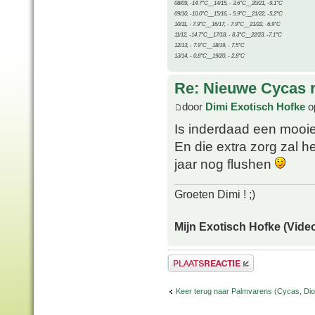
08/09, -14.7°C__14/15, - 3.6°C__20/21, -9.1°C
09/10, -10.0°C__15/16, - 5.9°C__21/22, -5.2°C
10/11, - 7.9°C__16/17, - 7.9°C__21/22, -6.9°C
11/12, -14.7°C__17/18, - 8.3°C__22/23, -7.1°C
12/13, - 7.9°C__18/19, - 7.5°C
13/14, - 0.8°C__19/20, - 2.8°C
Re: Nieuwe Cycas r
door
Dimi Exotisch Hofke
o
Is inderdaad een moo
En die extra zorg zal h
jaar nog flushen
Groeten Dimi ! ;)
Mijn Exotisch Hofke (Video
Plaats een reactie
Keer terug naar Palmvarens (Cycas, Dioo