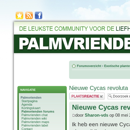
Forumoverzicht
‹
Exotische plant
Nieuwe Cycas revoluta
NAVIGATIE
Plaats een reactie
Palmvrienden
Startpagina
Agenda
Nieuwe Cycas rev
Kortingskaart
Palmvrienden forums
door
Sharon-vds
op 08 mei 
Palmvrienden chat
Palmvrienden wiki
Palmvrienden maps
Ik heb een nieuwe Cyca
Palmvrienden label
Contact