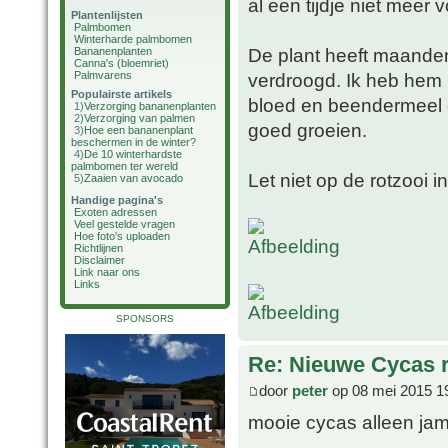
al een tijdje niet meer 
Plantenlijsten
Palmbomen
Winterharde palmbomen
De plant heeft maanden
Bananenplanten
Canna's (bloemriet)
Palmvarens
verdroogd. Ik heb hem 
Populairste artikels
bloed en beendermeel en
1)
Verzorging bananenplanten
2)
Verzorging van palmen
goed groeien.
3)
Hoe een bananenplant
beschermen in de winter?
4)
De 10 winterhardste
palmbomen ter wereld
Let niet op de rotzooi 
5)
Zaaien van avocado
Handige pagina's
Exoten adressen
Veel gestelde vragen
Hoe foto's uploaden
Richtlijnen
Disclaimer
Link naar ons
Links
SPONSORS
Re: Nieuwe Cycas r
door
peter
op 08 mei 2015 1
mooie cycas alleen jam