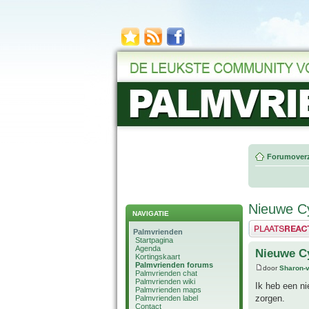
Forumoverz
Nieuwe Cy
NAVIGATIE
Plaats een reactie
Palmvrienden
Startpagina
Agenda
Nieuwe Cy
Kortingskaart
Palmvrienden forums
door
Sharon-
Palmvrienden chat
Palmvrienden wiki
Ik heb een ni
Palmvrienden maps
zorgen.
Palmvrienden label
Contact