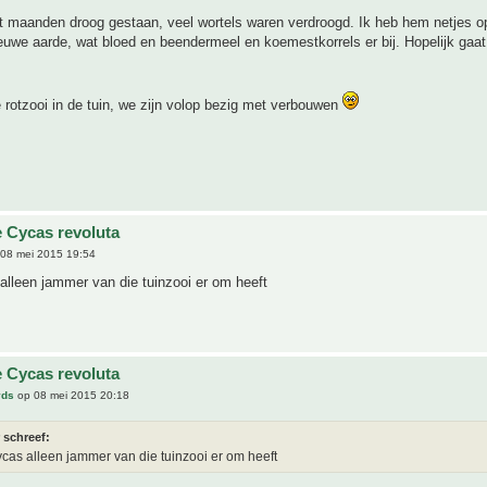
ft maanden droog gestaan, veel wortels waren verdroogd. Ik heb hem netjes 
euwe aarde, wat bloed en beendermeel en koemestkorrels er bij. Hopelijk gaat
e rotzooi in de tuin, we zijn volop bezig met verbouwen
 Cycas revoluta
08 mei 2015 19:54
lleen jammer van die tuinzooi er om heeft
 Cycas revoluta
vds
op 08 mei 2015 20:18
 schreef:
cas alleen jammer van die tuinzooi er om heeft