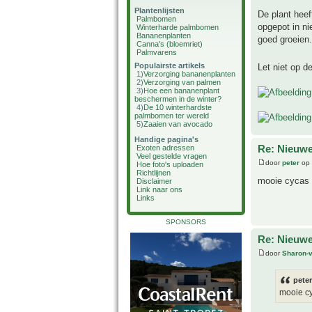
Plantenlijsten
De plant hee
Palmbomen
opgepot in ni
Winterharde palmbomen
Bananenplanten
goed groeien.
Canna's (bloemriet)
Palmvarens
Populairste artikels
Let niet op d
1)
Verzorging bananenplanten
2)
Verzorging van palmen
3)
Hoe een bananenplant
beschermen in de winter?
4)
De 10 winterhardste
palmbomen ter wereld
5)
Zaaien van avocado
Handige pagina's
Re: Nieuwe
Exoten adressen
Veel gestelde vragen
door
peter
op 
Hoe foto's uploaden
Richtlijnen
mooie cycas a
Disclaimer
Link naar ons
Links
SPONSORS
Re: Nieuwe
door
Sharon-
peter
mooie cy