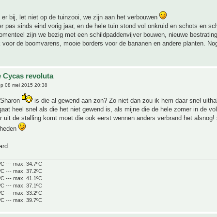
er bij, let niet op de tuinzooi, we zijn aan het verbouwen
 pas sinds eind vorig jaar, en de hele tuin stond vol onkruid en schots en s
omenteel zijn we bezig met een schildpaddenvijver bouwen, nieuwe bestratin
voor de boomvarens, mooie borders voor de bananen en andere planten. Nog
 Cycas revoluta
p 08 mei 2015 20:38
 Sharon
is die al gewend aan zon? Zo niet dan zou ik hem daar snel uitha
aat heel snel als die het niet gewend is, als mijne die de hele zomer in de vol
ar uit de stalling komt moet die ook eerst wennen anders verbrand het alsnog
mheden
ard.
ºC --- max. 34.7ºC
ºC --- max. 37.2ºC
ºC --- max. 41.1ºC
ºC --- max. 37.1ºC
ºC --- max. 33.2ºC
ºC --- max. 39.7ºC