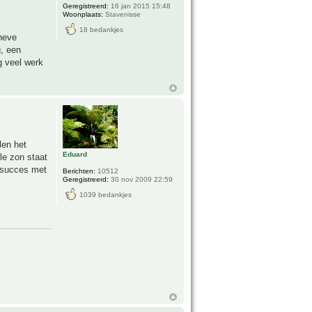
Geregistreerd:
16 jan 2015 15:48
Woonplaats:
Stavenisse
18 bedankjes
cheve
g, een
 veel werk
len het
Eduard
le zon staat
! succes met
Berichten:
10512
Geregistreerd:
30 nov 2009 22:59
1039 bedankjes