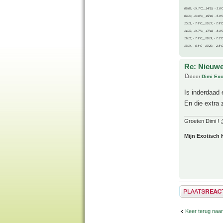
08/09, -14.7°C__14/15, - 3.6°
09/10, -10.0°C__15/16, - 5.9°
10/11, - 7.9°C__16/17, - 7.9°
11/12, -14.7°C__17/18, - 8.3°
12/13, - 7.9°C__18/19, - 7.5°C
13/14, - 0.8°C__19/20, - 2.8°C
Re: Nieuwe
door
Dimi Exo
Is inderdaad
En die extra 
Groeten Dimi ! ;
Mijn Exotisch 
Plaats een reactie
Keer terug naar