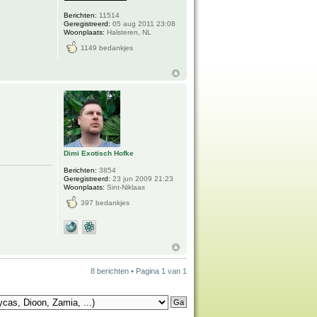
Berichten:
11514
Geregistreerd:
05 aug 2011 23:08
Woonplaats:
Halsteren, NL
1149 bedankjes
Dimi Exotisch Hofke
Berichten:
3854
Geregistreerd:
23 jun 2009 21:23
Woonplaats:
Sint-Niklaas
397 bedankjes
8 berichten • Pagina
1
van
1