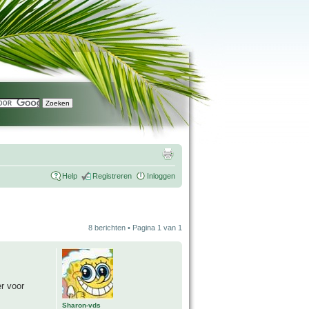
Help
Registreren
Inloggen
8 berichten • Pagina
1
van
1
er voor
Sharon-vds