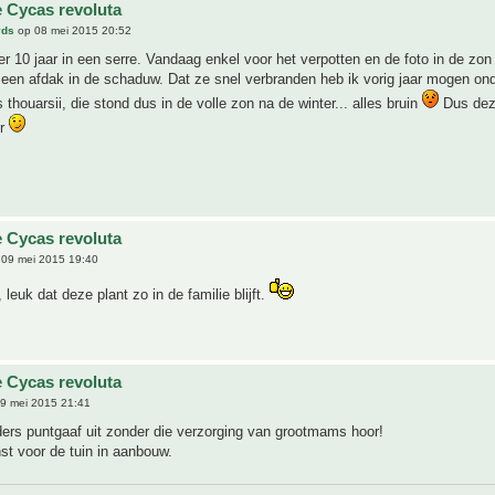
 Cycas revoluta
vds
op 08 mei 2015 20:52
er 10 jaar in een serre. Vandaag enkel voor het verpotten en de foto in de zon
 een afdak in de schaduw. Dat ze snel verbranden heb ik vorig jaar mogen on
thouarsii, die stond dus in de volle zon na de winter... alles bruin
Dus dez
er
 Cycas revoluta
09 mei 2015 19:40
leuk dat deze plant zo in de familie blijft.
 Cycas revoluta
9 mei 2015 21:41
nders puntgaaf uit zonder die verzorging van grootmams hoor!
t voor de tuin in aanbouw.