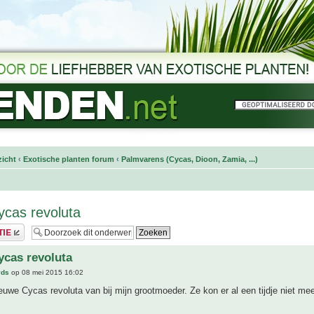
icht
‹
Exotische planten forum
‹
Palmvarens (Cycas, Dioon, Zamia, ...)
cas revoluta
cas revoluta
vds
op 08 mei 2015 16:02
euwe Cycas revoluta van bij mijn grootmoeder. Ze kon er al een tijdje niet me