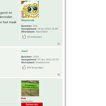
 gezet en
dervinden
Sharon-vds
e fout maak
Berichten:
318
Geregistreerd:
16 jan 2015 15:48
Woonplaats:
Stavenisse
18 bedankjes
Jozef
Berichten:
3534
Geregistreerd:
15 dec 2013 10:25
Woonplaats:
Kaatsheuvel
604 bedankjes
Rob
Beheerder