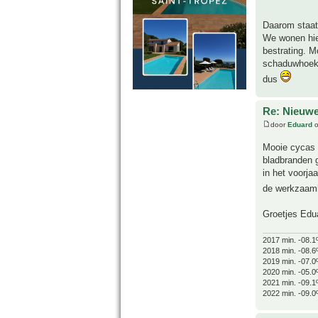
Daarom staat 
We wonen hier
bestrating. M
schaduwhoek 
dus
Re: Nieuwe
door
Eduard
o
Mooie cycas
bladbranden g
in het voorja
de werkzaa
Groetjes Edu
2017 min. -08.1
2018 min. -08.6
2019 min. -07.0
2020 min. -05.0
2021 min. -09.1
2022 min. -09.0