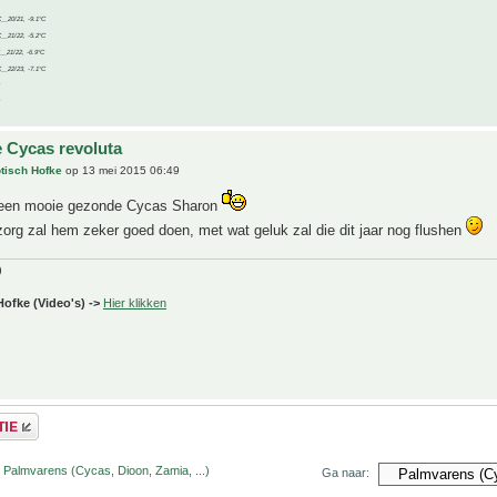
C__20/21, -9.1°C
C__21/22, -5.2°C
C__21/22, -6.9°C
C__22/23, -7.1°C
 Cycas revoluta
tisch Hofke
op 13 mei 2015 06:49
 een mooie gezonde Cycas Sharon
zorg zal hem zeker goed doen, met wat geluk zal die dit jaar nog flushen
)
Hofke (Video's) ->
Hier klikken
 Palmvarens (Cycas, Dioon, Zamia, ...)
Ga naar: