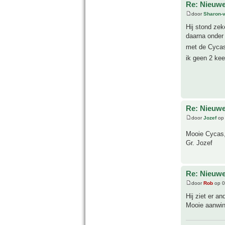
Re: Nieuwe
door
Sharon-
Hij stond zek
daarna onder
met de Cycas 
ik geen 2 ke
Re: Nieuwe
door
Jozef
op 
Mooie Cycas, 
Gr. Jozef
Re: Nieuwe
door
Rob
op 0
Hij ziet er a
Mooie aanwins