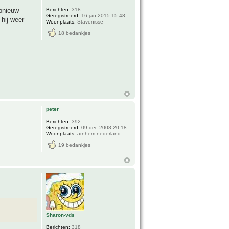
Berichten:
318
opnieuw
Geregistreerd:
16 jan 2015 15:48
 hij weer
Woonplaats:
Stavenisse
18 bedankjes
peter
Berichten:
392
Geregistreerd:
09 dec 2008 20:18
Woonplaats:
arnhem nederland
19 bedankjes
Sharon-vds
Berichten:
318