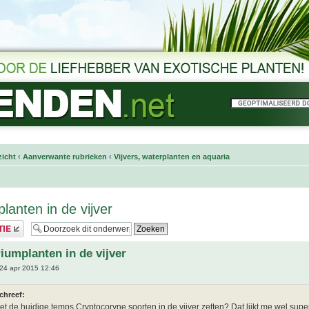
icht
‹
Aanverwante rubrieken
‹
Vijvers, waterplanten en aquaria
lanten in de vijver
iumplanten in de vijver
24 apr 2015 12:46
chreef:
et de huidige temps Cryptocoryne soorten in de vijver zetten? Dat lijkt me wel supe