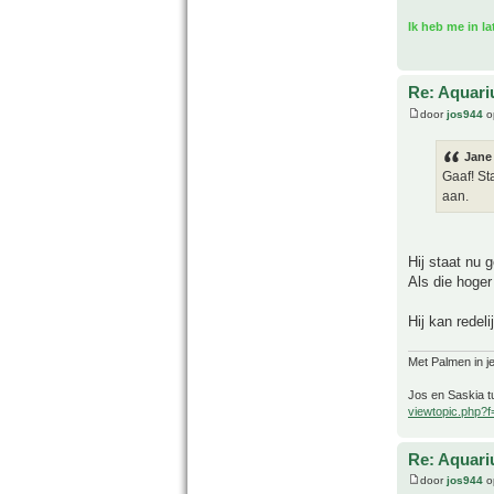
Ik heb me in l
Re: Aquari
door
jos944
o
Jane
Gaaf! St
aan.
Hij staat nu 
Als die hoger
Hij kan redel
Met Palmen in je
Jos en Saskia tu
viewtopic.php?
Re: Aquari
door
jos944
o