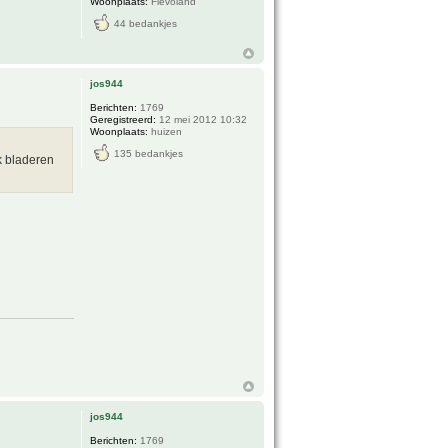
Woonplaats:
Flevoland
44 bedankjes
jos944
Berichten:
1769
Geregistreerd:
12 mei 2012 10:32
Woonplaats:
huizen
135 bedankjes
k bladeren
jos944
Berichten:
1769