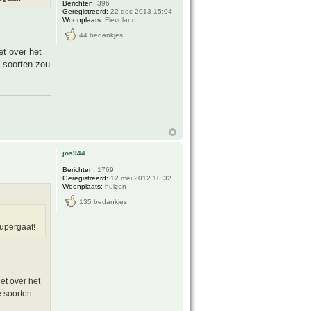
Berichten:
396
Geregistreerd:
22 dec 2013 15:04
Woonplaats:
Flevoland
44 bedankjes
t over het
e soorten zou
jos944
Berichten:
1769
Geregistreerd:
12 mei 2012 10:32
Woonplaats:
huizen
135 bedankjes
supergaaf!
et over het
e soorten