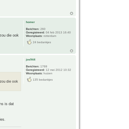
homer
Berichten:
260
Geregistreerd:
04 feb 2013 16:40
zou die ook
Woonplaats:
rotterdam
24 bedankjes
jos944
Berichten:
1769
Geregistreerd:
12 mei 2012 10:32
Woonplaats:
huizen
135 bedankjes
 zou die ook
ns is dat
des.