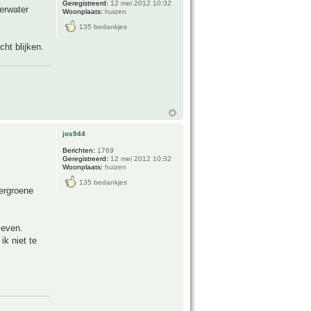
Geregistreerd:
12 mei 2012 10:32
erwater
Woonplaats:
huizen
135 bedankjes
ht blijken.
jos944
Berichten:
1769
Geregistreerd:
12 mei 2012 10:32
Woonplaats:
huizen
135 bedankjes
tergroene
leven.
ik niet te