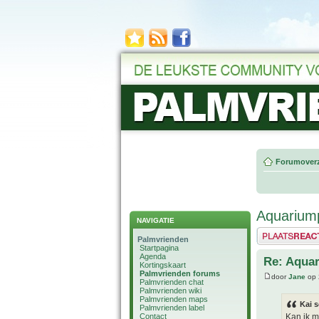
Forumoverz
Aquariump
NAVIGATIE
Plaats een reactie
Palmvrienden
Startpagina
Agenda
Re: Aquar
Kortingskaart
Palmvrienden forums
door
Jane
op 
Palmvrienden chat
Palmvrienden wiki
Palmvrienden maps
Kai s
Palmvrienden label
Contact
Kan ik m