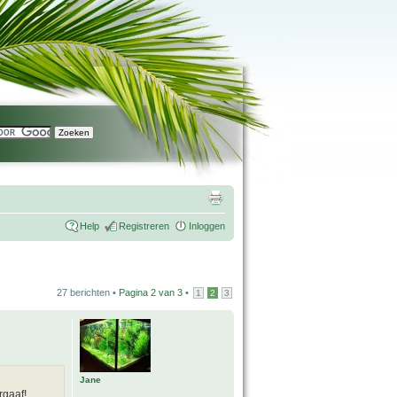
Help
Registreren
Inloggen
27 berichten •
Pagina
2
van
3
•
1
2
3
Jane
rgaaf!