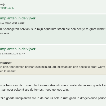
intje
f=49&t=11940
umplanten in de vijver
 13 maart 2016 18:10
n Aponogeton boivianus in mijn aquarium staan die een beetje te groot wordt 
kunnen?
umplanten in de vijver
p 13 maart 2016 21:47
r schreef:
og een Aponogeton boivianus in mijn aquarium staan die een beetje te groot wordt
iten kunnen?
ls je hem van de zomer plant in een stuk stromend water dat er een goede ka
 jaar weer opkomt als de temps. hoog genoeg zijn.
ijn goede knolplanten die in de natuur ook in rust gaan in droge/koude perio