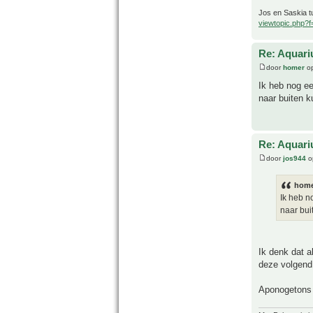
Jos en Saskia tu
viewtopic.php?
Re: Aquari
door
homer
op
Ik heb nog ee
naar buiten 
Re: Aquari
door
jos944
o
home
Ik heb n
naar bu
Ik denk dat a
deze volgend
Aponogetons z