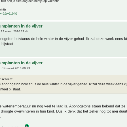
 tuin ben je elke dag een beetje op vakantie.
intje
f=49&t=11940
umplanten in de vijver
 13 maart 2016 22:44
nogeton boivianus de hele winter in de vijver gehad. Ik zal deze week eens ki
bijstaat.
umplanten in de vijver
p 14 maart 2016 00:23
 schreef:
e aponogeton boivianus de hele winter in de vijver gehad. Ik zal deze week eens ki
teel bijstaat.
e watertemperatuur nu nog veel te laag is. Aponogetons staan bekend dat ze
 droogte overwinteren in hun knol. Dus ik denk dat het zeker nog tot mei duurt
.