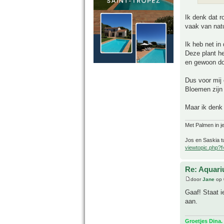
Ik denk dat 
vaak van natu
Ik heb net in
Deze plant he
en gewoon doo
Dus voor mij 
Bloemen zijn 
Maar ik denk 
Met Palmen in je
Jos en Saskia tu
viewtopic.php?
Re: Aquari
door
Jane
op 
Gaaf! Staat 
aan.
Groetjes Dina.