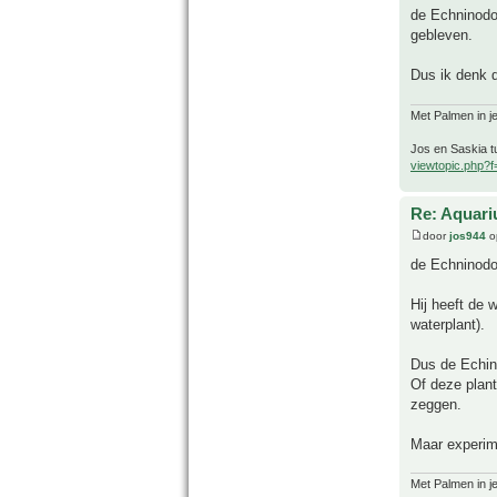
de Echninodor
gebleven.
Dus ik denk d
Met Palmen in je
Jos en Saskia tu
viewtopic.php?
Re: Aquari
door
jos944
o
de Echninodo
Hij heeft de 
waterplant).
Dus de Echino
Of deze plant
zeggen.
Maar experim
Met Palmen in je