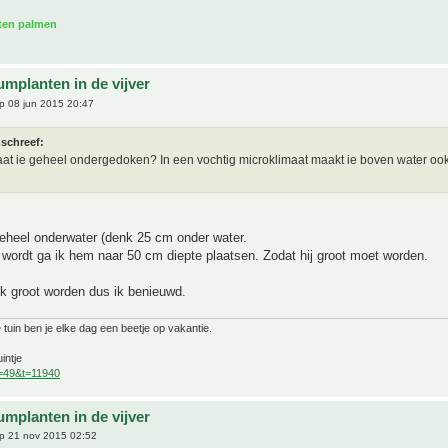
aten palmen
umplanten in de vijver
p 08 jun 2015 20:47
 schreef:
aat ie geheel ondergedoken? In een vochtig microklimaat maakt ie boven water oo
geheel onderwater (denk 25 cm onder water.
 wordt ga ik hem naar 50 cm diepte plaatsen. Zodat hij groot moet worden.
ijk groot worden dus ik benieuwd.
 tuin ben je elke dag een beetje op vakantie.
intje
f=49&t=11940
umplanten in de vijver
p 21 nov 2015 02:52