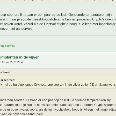
rden soorten. Er staan er een paar op de lijst. Genoemde temperaturen zijn
uren, maar je zou de meest koudetolerante kunnen proberen. Crypto's doen he
r boven water, vooral als de luchtvochtigheid hoog is. Alleen met langbladig
 oever niet aandurven.
aten palmen
umplanten in de vijver
p 07 jun 2015 23:40
 schreef:
ai schreef:
ik met de huidige temps Cryptocoryne soorten in de vijver zetten? Dat lijkt me wel 
honderden soorten. Er staan er een paar op de lijst. Genoemde temperaturen zijn
perauren, maar je zou de meest koudetolerante kunnen proberen. Crypto's doen h
 beter boven water, vooral als de luchtvochtigheid hoog is. Alleen met langbladig
et aan de oever niet aandurven.