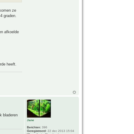
 komen ze
 4 graden.
en afkoelde
rde heeft.
k bladeren
Jane
Berichten:
396
Geregistreerd:
22 dec 2013 15:04