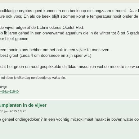
roodbladige cryptos goed kunnen in een beekloop die langzaam stroomt. Daar
re ook voor. En als de beek blijft stromen komt e temperatuur nooit onder de
 de vijver uitgezet de Echninodorus Ocelot Red.
b ik jaren gehad in een onverwarmd aquarium die in de winter tot 8 tot 6 grad
r bleef groeien.
een mooie kans hebber om het ook in een vijver te overleven.
best groot (circa 4 cm doorsnede en zijn spier wit.)
dat het groen en rood gespikkelde drijfblad misschien wel de mooiste sierwaa
 tuin ben je elke dag een beetje op vakantie.
intje
f=49&t=11940
umplanten in de vijver
08 jun 2015 10:25
ie geheel ondergedoken? In een vochtig microklimaat maakt ie boven water oo