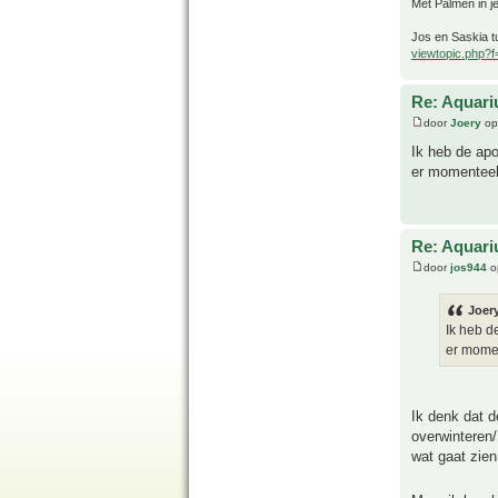
Met Palmen in je
Jos en Saskia tu
viewtopic.php?
Re: Aquari
door
Joery
op
Ik heb de apo
er momenteel 
Re: Aquari
door
jos944
o
Joery
Ik heb d
er momen
Ik denk dat d
overwinteren/
wat gaat zien