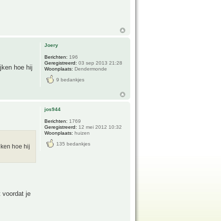
Joery
Berichten:
196
Geregistreerd:
03 sep 2013 21:28
jken hoe hij
Woonplaats:
Dendermonde
9 bedankjes
jos944
Berichten:
1769
Geregistreerd:
12 mei 2012 10:32
Woonplaats:
huizen
135 bedankjes
jken hoe hij
 voordat je