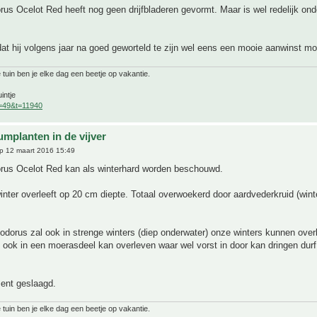
us Ocelot Red heeft nog geen drijfbladeren gevormt. Maar is wel redelijk ond
at hij volgens jaar na goed geworteld te zijn wel eens een mooie aanwinst moc
 tuin ben je elke dag een beetje op vakantie.
intje
f=49&t=11940
umplanten in de vijver
p 12 maart 2016 15:49
rus Ocelot Red kan als winterhard worden beschouwd.
winter overleeft op 20 cm diepte. Totaal overwoekerd door aardvederkruid (win
dorus zal ook in strenge winters (diep onderwater) onze winters kunnen over
 ook in een moerasdeel kan overleven waar wel vorst in door kan dringen durf 
ent geslaagd.
 tuin ben je elke dag een beetje op vakantie.