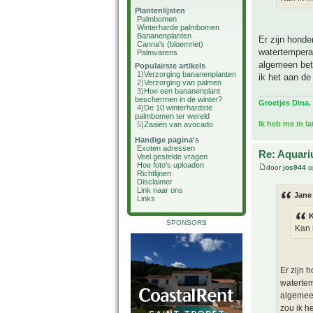
Plantenlijsten
Palmbomen
Winterharde palmbomen
Bananenplanten
Er zijn honde
Canna's (bloemriet)
watertempera
Palmvarens
algemeen bete
Populairste artikels
1)
Verzorging bananenplanten
ik het aan de
2)
Verzorging van palmen
3)
Hoe een bananenplant
beschermen in de winter?
Groetjes Dina.
4)
De 10 winterhardste
palmbomen ter wereld
Ik heb me in l
5)
Zaaien van avocado
Handige pagina's
Exoten adressen
Re: Aquari
Veel gestelde vragen
Hoe foto's uploaden
door
jos944
o
Richtlijnen
Disclaimer
Link naar ons
Jane
Links
K
SPONSORS
Kan 
Er zijn 
watertem
algemeen
zou ik h