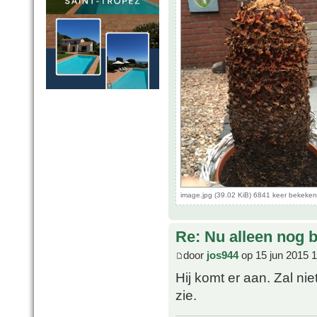
image.jpg (39.02 KiB) 6841 keer bekeken
Re: Nu alleen nog bl
door
jos944
op 15 jun 2015 
Hij komt er aan. Zal nie
zie.