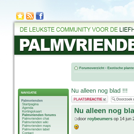
Forumoverzicht
‹
Exotische plant
Nu alleen nog blad !!!
NAVIGATIE
Plaats een reactie
Palmvrienden
Startpagina
Agenda
Nu alleen nog bla
Kortingskaart
Palmvrienden forums
door
roybeumers
op 14 jun 
Palmvrienden chat
Palmvrienden wiki
Palmvrienden maps
Palmvrienden label
Contact