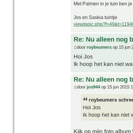
Met Palmen in je tuin ben je
Jos en Saskia tuintje
viewtopic.php?f=49&t=1194
Re: Nu alleen nog bl
door
roybeumers
op 15 jun 
Hoi Jos
Ik hoop het kan niet w
Re: Nu alleen nog bl
door
jos944
op 15 jun 2015 
roybeumers schree
Hoi Jos
Ik hoop het kan niet
Kijk op mijn foto album