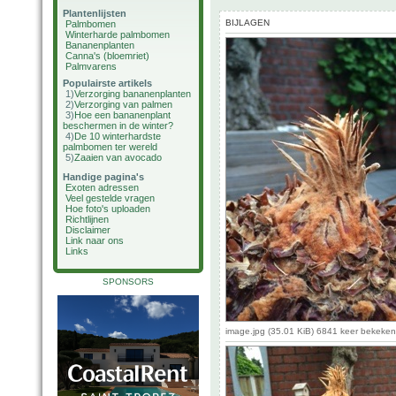
Plantenlijsten
BIJLAGEN
Palmbomen
Winterharde palmbomen
Bananenplanten
Canna's (bloemriet)
Palmvarens
Populairste artikels
1)
Verzorging bananenplanten
2)
Verzorging van palmen
3)
Hoe een bananenplant
beschermen in de winter?
4)
De 10 winterhardste
palmbomen ter wereld
5)
Zaaien van avocado
Handige pagina's
Exoten adressen
Veel gestelde vragen
Hoe foto's uploaden
Richtlijnen
Disclaimer
Link naar ons
Links
SPONSORS
image.jpg (35.01 KiB) 6841 keer bekeken