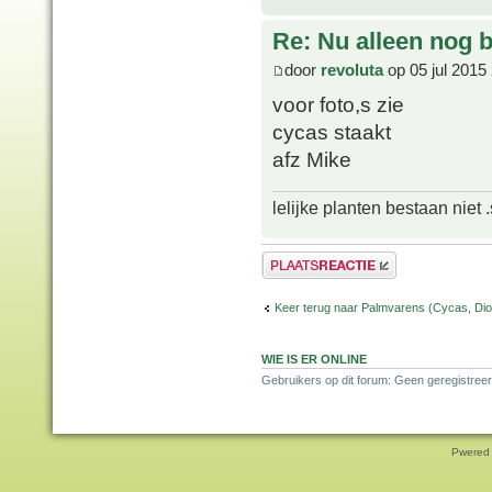
Re: Nu alleen nog bl
door
revoluta
op 05 jul 2015
voor foto,s zie
cycas staakt
afz Mike
lelijke planten bestaan niet 
Plaats een reactie
Keer terug naar Palmvarens (Cycas, Dioo
WIE IS ER ONLINE
Gebruikers op dit forum: Geen geregistreer
Pwered