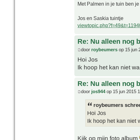
Met Palmen in je tuin ben je
Jos en Saskia tuintje
viewtopic.php?f=49&t=1194
Re: Nu alleen nog bl
door
roybeumers
op 15 jun 
Hoi Jos
Ik hoop het kan niet w
Re: Nu alleen nog bl
door
jos944
op 15 jun 2015 
roybeumers schree
Hoi Jos
Ik hoop het kan niet
Kijk op mijn foto album