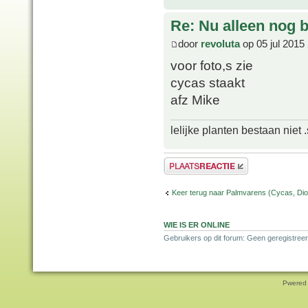
Re: Nu alleen nog bl
door
revoluta
op 05 jul 2015
voor foto,s zie
cycas staakt
afz Mike
lelijke planten bestaan niet 
Plaats een reactie
Keer terug naar Palmvarens (Cycas, Dioo
WIE IS ER ONLINE
Gebruikers op dit forum: Geen geregistreer
Pwered