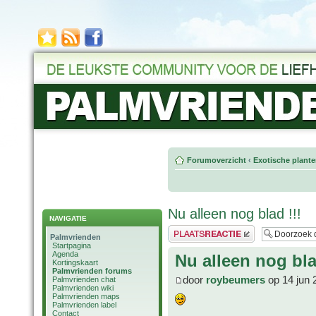
Forumoverzicht
‹
Exotische plant
Nu alleen nog blad !!!
NAVIGATIE
Plaats een reactie
Palmvrienden
Startpagina
Agenda
Nu alleen nog bla
Kortingskaart
Palmvrienden forums
door
roybeumers
op 14 jun 
Palmvrienden chat
Palmvrienden wiki
Palmvrienden maps
Palmvrienden label
Contact