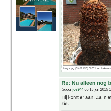
image.jpg (39.02 KiB) 6837 keer bekeken
Re: Nu alleen nog bl
door
jos944
op 15 jun 2015 
Hij komt er aan. Zal nie
zie.