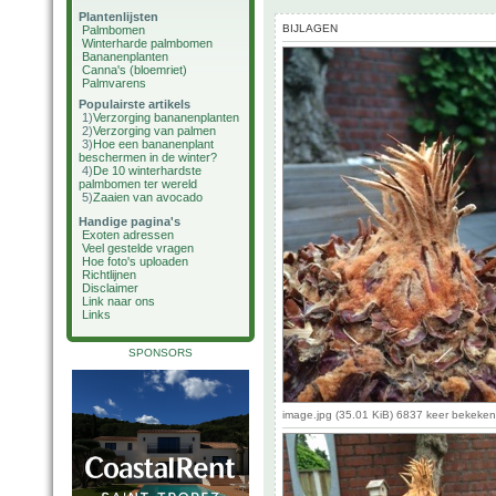
Plantenlijsten
BIJLAGEN
Palmbomen
Winterharde palmbomen
Bananenplanten
Canna's (bloemriet)
Palmvarens
Populairste artikels
1)
Verzorging bananenplanten
2)
Verzorging van palmen
3)
Hoe een bananenplant
beschermen in de winter?
4)
De 10 winterhardste
palmbomen ter wereld
5)
Zaaien van avocado
Handige pagina's
Exoten adressen
Veel gestelde vragen
Hoe foto's uploaden
Richtlijnen
Disclaimer
Link naar ons
Links
SPONSORS
image.jpg (35.01 KiB) 6837 keer bekeken