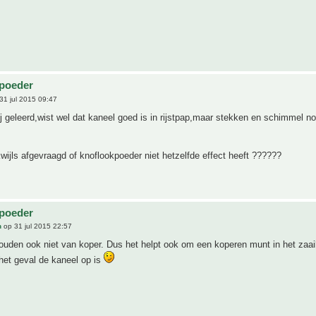
lpoeder
31 jul 2015 09:47
j geleerd,wist wel dat kaneel goed is in rijstpap,maar stekken en schimmel no
kwijls afgevraagd of knoflookpoeder niet hetzelfde effect heeft ??????
s
lpoeder
n
op 31 jul 2015 22:57
uden ook niet van koper. Dus het helpt ook om een koperen munt in het zaai
het geval de kaneel op is