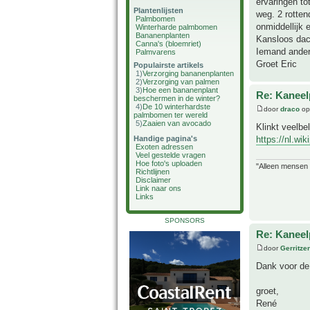
ervaringen to
Plantenlijsten
weg. 2 rotten
Palmbomen
onmiddellijk 
Winterharde palmbomen
Bananenplanten
Kansloos dac
Canna's (bloemriet)
Iemand anders
Palmvarens
Groet Eric
Populairste artikels
1)
Verzorging bananenplanten
2)
Verzorging van palmen
3)
Hoe een bananenplant
Re: Kanee
beschermen in de winter?
4)
De 10 winterhardste
door
draco
op 
palmbomen ter wereld
5)
Zaaien van avocado
Klinkt veelbe
https://nl.wi
Handige pagina's
Exoten adressen
Veel gestelde vragen
Hoe foto's uploaden
"Alleen mensen d
Richtlijnen
Disclaimer
Link naar ons
Links
SPONSORS
Re: Kanee
door
Gerritze
Dank voor de 
groet,
René