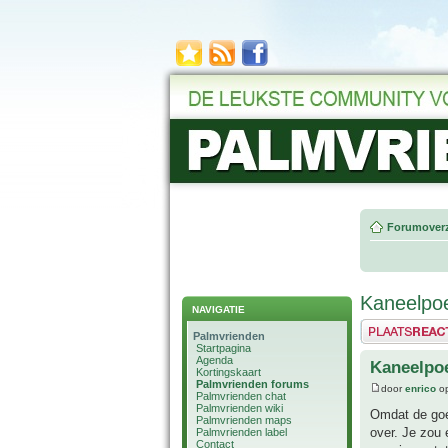
Forumoverz
Kaneelpo
NAVIGATIE
Plaats een reactie
Palmvrienden
Startpagina
Agenda
Kaneelpo
Kortingskaart
Palmvrienden forums
door
enrico
op
Palmvrienden chat
Palmvrienden wiki
Omdat de goed
Palmvrienden maps
over. Je zou 
Palmvrienden label
Contact