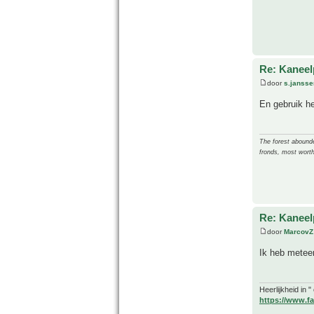
Re: Kanee
door
s.jansse
En gebruik he
The forest abounded
fronds, most worth
Re: Kanee
door
MarcovZ
Ik heb metee
Heerlijkheid in 
https://www.fa