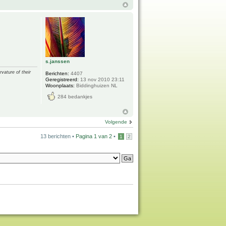
s.janssen
vature of their
Berichten:
4407
Geregistreerd:
13 nov 2010 23:11
Woonplaats:
Biddinghuizen NL
284 bedankjes
Volgende
13 berichten •
Pagina
1
van
2
•
1
2