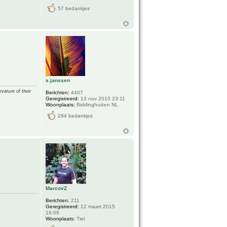
57 bedankjes
s.janssen
vature of their
Berichten:
4407
Geregistreerd:
13 nov 2010 23:11
Woonplaats:
Biddinghuizen NL
284 bedankjes
MarcovZ
Berichten:
211
Geregistreerd:
12 maart 2015
16:06
Woonplaats:
Tiel