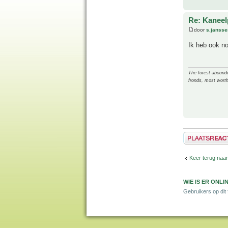
Re: Kanee
door
s.jansse
Ik heb ook n
The forest abounded
fronds, most worth
Plaats een reactie
Keer terug naar
WIE IS ER ONLI
Gebruikers op dit