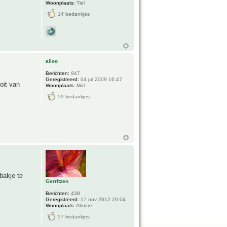
Woonplaats:
Tiel
14 bedankjes
alloo
Berichten:
947
Geregistreerd:
04 jul 2009 16:47
oit van
Woonplaats:
Mol
59 bedankjes
bakje te
Gerritzen
Berichten:
438
Geregistreerd:
17 nov 2012 20:04
Woonplaats:
Almere
57 bedankjes