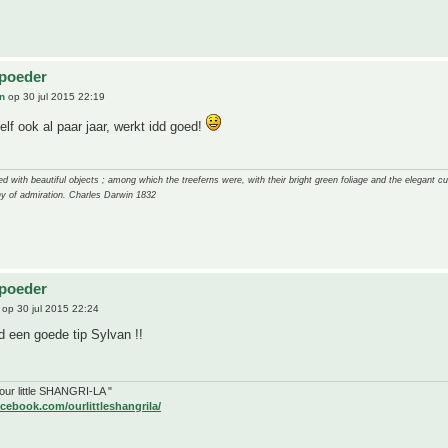
lpoeder
n
op 30 jul 2015 22:19
elf ook al paar jaar, werkt idd goed!
 with beautiful objects ; among which the treeferns were, with their bright green foliage and the elegant cur
y of admiration. Charles Darwin 1832
lpoeder
op 30 jul 2015 22:24
 een goede tip Sylvan !!
" our little SHANGRI-LA "
cebook.com/ourlittleshangrila/