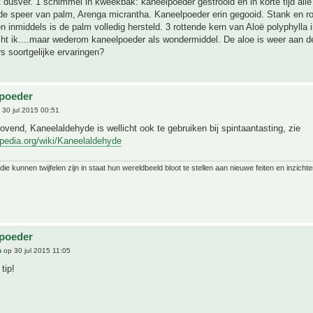
t dusver. 1 schimmel in kweekbak: kaneelpoeder gestrooid en in korte tijd all
de speer van palm, Arenga micrantha. Kaneelpoeder erin gegooid. Stank en ro
en inmiddels is de palm volledig hersteld. 3 rottende kern van Aloë polyphylla i
ht ik....maar wederom kaneelpoeder als wondermiddel. De aloe is weer aan de
 soortgelijke ervaringen?
lpoeder
30 jul 2015 00:51
lovend, Kaneelaldehyde is wellicht ook te gebruiken bij spintaantasting, zie
kipedia.org/wiki/Kaneelaldehyde
ie kunnen twijfelen zijn in staat hun wereldbeeld bloot te stellen aan nieuwe feiten en inzichte
lpoeder
n
op 30 jul 2015 11:05
tip!