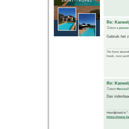
Re: Kanee
door
s.jansse
Gebruik het z
The forest abounded
fronds, most worth
Re: Kanee
door
MarcovZ
Das inderdaad
Heerlijkheid in 
https://www.fa