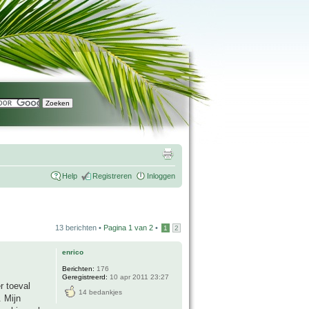
Help
Registreren
Inloggen
13 berichten •
Pagina
1
van
2
•
1
2
enrico
Berichten:
176
Geregistreerd:
10 apr 2011 23:27
r toeval
14 bedankjes
. Mijn