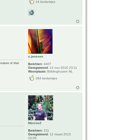
14 bedankjes
s.janssen
vature of their
Berichten:
4407
Geregistreerd:
13 nov 2010 23:11
Woonplaats:
Biddinghuizen NL
284 bedankjes
MarcovZ
Berichten:
211
Geregistreerd:
12 maart 2015
16:06