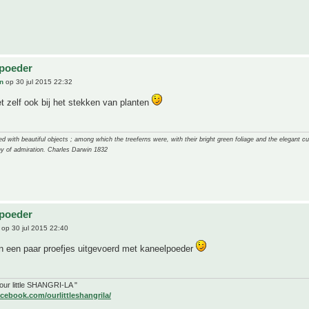
lpoeder
n
op 30 jul 2015 22:32
t zelf ook bij het stekken van planten
 with beautiful objects ; among which the treeferns were, with their bright green foliage and the elegant cur
y of admiration. Charles Darwin 1832
lpoeder
op 30 jul 2015 22:40
n een paar proefjes uitgevoerd met kaneelpoeder
" our little SHANGRI-LA "
cebook.com/ourlittleshangrila/