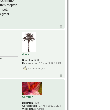
e schimmel
tten stopten
n pot.
 groei.
draco
n"
Berichten:
6939
Geregistreerd:
17 sep 2012 21:49
720 bedankjes
Gerritzen
Berichten:
438
Geregistreerd:
17 nov 2012 20:04
Woonplaats:
Almere