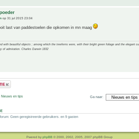
lpoeder
n
op 31 jul 2015 23:04
ooit last van paddestoelen die opkomen in mn maag
 with beautiful objects ; among which the treeferns were, with their bright green foliage and the elegant cur
y of admiration. Charles Darwin 1832
 Nieuws en tips
Ga naar:
NE
 forum: Geen geregistreerde gebruikers. en 9 gasten
Pwered by
phpBB
© 2000, 2002, 2005, 2007 phpBB Group