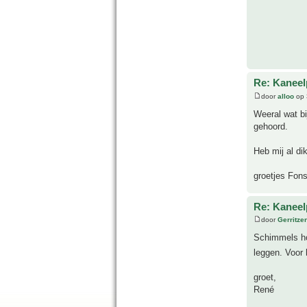
Re: Kanee
door
alloo
op 
Weeral wat bi
gehoord.
Heb mij al di
groetjes Fon
Re: Kanee
door
Gerritze
Schimmels ho
leggen. Voor 
groet,
René