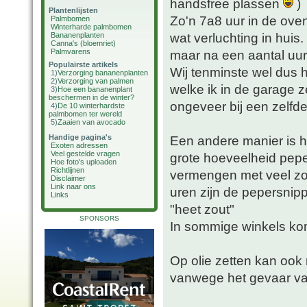
handsfree plassen
)
Plantenlijsten
Zo'n 7a8 uur in de ove
Palmbomen
Winterharde palmbomen
wat verluchting in huis.
Bananenplanten
Canna's (bloemriet)
Palmvarens
maar na een aantal uur 
Populairste artikels
Wij tenminste wel dus 
1)
Verzorging bananenplanten
2)
Verzorging van palmen
welke ik in de garage z
3)
Hoe een bananenplant
beschermen in de winter?
ongeveer bij een zelfd
4)
De 10 winterhardste
palmbomen ter wereld
5)
Zaaien van avocado
Handige pagina's
Een andere manier is h
Exoten adressen
Veel gestelde vragen
grote hoeveelheid pepe
Hoe foto's uploaden
Richtlijnen
vermengen met veel zou
Disclaimer
Link naar ons
uren zijn de pepersnip
Links
"heet zout"
SPONSORS
In sommige winkels kom
Op olie zetten kan ook 
vanwege het gevaar va