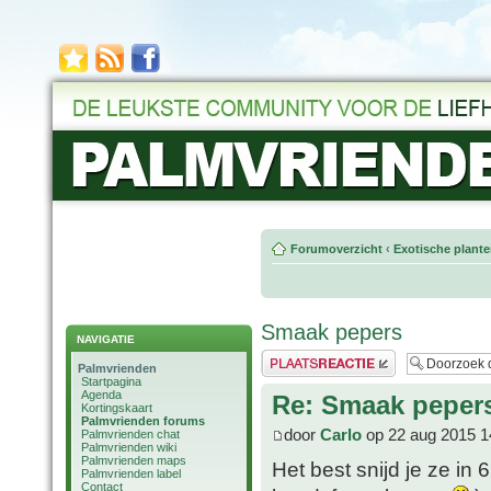
Forumoverzicht
‹
Exotische plant
Smaak pepers
NAVIGATIE
Plaats een reactie
Palmvrienden
Startpagina
Agenda
Re: Smaak peper
Kortingskaart
Palmvrienden forums
door
Carlo
op 22 aug 2015 1
Palmvrienden chat
Palmvrienden wiki
Palmvrienden maps
Het best snijd je ze in
Palmvrienden label
Contact