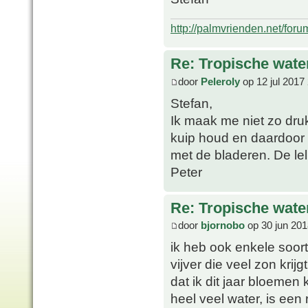
http://palmvrienden.net/for
Re: Tropische water
door
Peleroly
op 12 jul 2017
Stefan,
Ik maak me niet zo druk
kuip houd en daardoor 
met de bladeren. De lel
Peter
Re: Tropische water
door
bjornobo
op 30 jun 201
ik heb ook enkele soort
vijver die veel zon krij
dat ik dit jaar bloemen 
heel veel water, is een