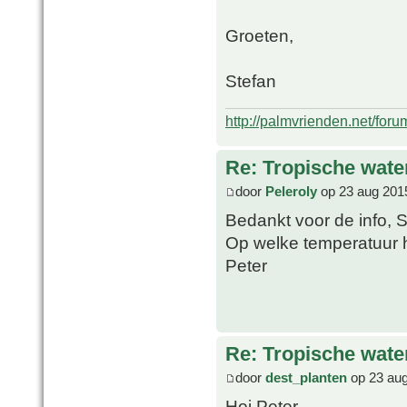
Groeten,
Stefan
http://palmvrienden.net/for
Re: Tropische water
door
Peleroly
op 23 aug 201
Bedankt voor de info, 
Op welke temperatuur h
Peter
Re: Tropische water
door
dest_planten
op 23 aug
Hoi Peter,