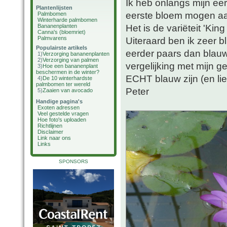
Ik heb onlangs mijn ee
Plantenlijsten
eerste bloem mogen a
Palmbomen
Winterharde palmbomen
Het is de variëteit 'Kin
Bananenplanten
Canna's (bloemriet)
Palmvarens
Uiteraard ben ik zeer bl
Populairste artikels
eerder paars dan blauw
1)
Verzorging bananenplanten
2)
Verzorging van palmen
vergelijking met mijn 
3)
Hoe een bananenplant
beschermen in de winter?
ECHT blauw zijn (en li
4)
De 10 winterhardste
palmbomen ter wereld
Peter
5)
Zaaien van avocado
Handige pagina's
Exoten adressen
Veel gestelde vragen
Hoe foto's uploaden
Richtlijnen
Disclaimer
Link naar ons
Links
SPONSORS