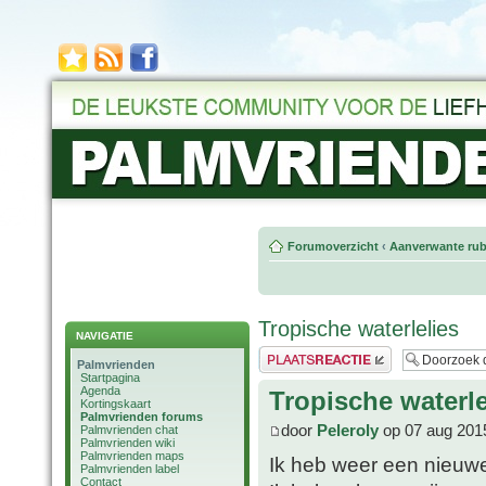
Forumoverzicht
‹
Aanverwante rub
Tropische waterlelies
NAVIGATIE
Plaats een reactie
Palmvrienden
Startpagina
Agenda
Tropische waterle
Kortingskaart
Palmvrienden forums
door
Peleroly
op 07 aug 201
Palmvrienden chat
Palmvrienden wiki
Palmvrienden maps
Ik heb weer een nieuwe
Palmvrienden label
Contact