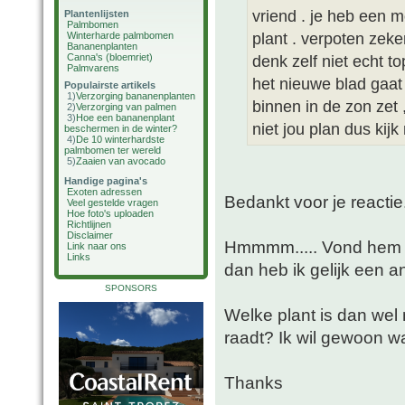
vriend . je heb een m
Plantenlijsten
Palmbomen
plant . verpoten zek
Winterharde palmbomen
Bananenplanten
Canna's (bloemriet)
denk zelf niet echt t
Palmvarens
het nieuwe blad gaat 
Populairste artikels
1)
Verzorging bananenplanten
binnen in de zon zet 
2)
Verzorging van palmen
3)
Hoe een bananenplant
niet jou plan dus kijk
beschermen in de winter?
4)
De 10 winterhardste
palmbomen ter wereld
5)
Zaaien van avocado
Handige pagina's
Exoten adressen
Bedankt voor je reactie.
Veel gestelde vragen
Hoe foto's uploaden
Richtlijnen
Disclaimer
Hmmmm..... Vond hem n
Link naar ons
Links
dan heb ik gelijk een a
SPONSORS
Welke plant is dan wel
raadt? Ik wil gewoon wa
Thanks