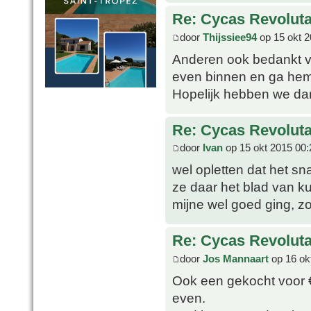
Re: Cycas Revoluta
door
Thijssiee94
op 15 okt 2
Anderen ook bedankt vo
even binnen en ga hem 
Hopelijk hebben we dan
Re: Cycas Revoluta
door
Ivan
op 15 okt 2015 00:
wel opletten dat het sn
ze daar het blad van ku
mijne wel goed ging, z
Re: Cycas Revoluta
door
Jos Mannaart
op 16 ok
Ook een gekocht voor 
even.