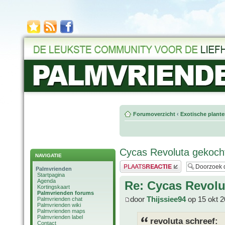
Forumoverzicht
‹
Exotische plant
Cycas Revoluta gekoch
NAVIGATIE
Plaats een reactie
Palmvrienden
Startpagina
Agenda
Re: Cycas Revolu
Kortingskaart
Palmvrienden forums
door
Thijssiee94
op 15 okt 2
Palmvrienden chat
Palmvrienden wiki
Palmvrienden maps
Palmvrienden label
revoluta schreef:
Contact