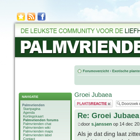
Forumoverzicht
‹
Exotische plant
Groei Jubaea
NAVIGATIE
Plaats een reactie
Palmvrienden
Startpagina
Agenda
Re: Groei Jubaea
Kortingskaart
Palmvrienden forums
door
s.janssen
op 14 dec 20
Palmvrienden chat
Palmvrienden wiki
Palmvrienden maps
Als je dat ding laat zit
Palmvrienden label
Contact