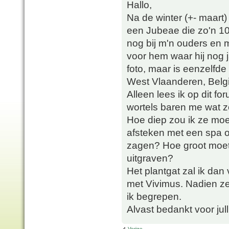
Hallo,
Na de winter (+- maart) 
een Jubeae die zo'n 10 
nog bij m'n ouders en 
voor hem waar hij nog 
foto, maar is eenzelfde
West Vlaanderen, Belgi
Alleen lees ik op dit f
wortels baren me wat 
Hoe diep zou ik ze moe
afsteken met een spa o
zagen? Hoe groot moet d
uitgraven?
Het plantgat zal ik da
met Vivimus. Nadien z
ik begrepen.
Alvast bedankt voor jull
Vorige