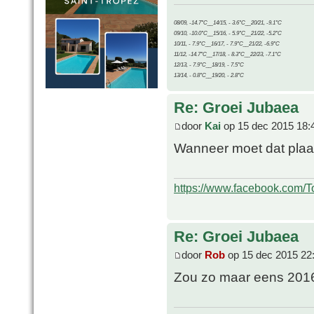
08/09, -14.7°C__14/15, - 3.6°C__20/21, -9.1°C
09/10, -10.0°C__15/16, - 5.9°C__21/22, -5.2°C
10/11, - 7.9°C__16/17, - 7.9°C__21/22, -6.9°C
11/12, -14.7°C__17/18, - 8.3°C__22/23, -7.1°C
12/13, - 7.9°C__18/19, - 7.5°C
13/14, - 0.8°C__19/20, - 2.8°C
Re: Groei Jubaea
door
Kai
op 15 dec 2015 18:
Wanneer moet dat plaa
https://www.facebook.com/T
Re: Groei Jubaea
door
Rob
op 15 dec 2015 22
Zou zo maar eens 201