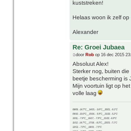
kuststreken!
Helaas woon ik zelf op 
Alexander
Re: Groei Jubaea
door
Rob
op 16 dec 2015 23
Absoluut Alex!
Sterker nog, buiten di
beetje bescherming is J
Mijn voortuin ligt op he
volle laag
08/09, -14.7°C__14/15, - 3.6°C__20/21, -9.1°C
09/10, -10.0°C__15/16, - 5.9°C__21/22, -5.2°C
10/11, - 7.9°C__16/17, - 7.9°C__21/22, -6.9°C
11/12, -14.7°C__17/18, - 8.3°C__22/23, -7.1°C
12/13, - 7.9°C__18/19, - 7.5°C