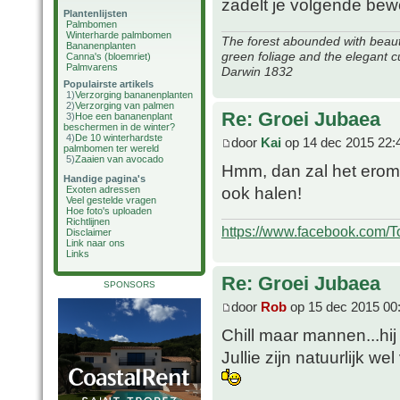
zadelt je volgende bew
Plantenlijsten
Palmbomen
Winterharde palmbomen
The forest abounded with beauti
Bananenplanten
green foliage and the elegant c
Canna's (bloemriet)
Palmvarens
Darwin 1832
Populairste artikels
1)
Verzorging bananenplanten
2)
Verzorging van palmen
Re: Groei Jubaea
3)
Hoe een bananenplant
beschermen in de winter?
4)
De 10 winterhardste
door
Kai
op 14 dec 2015 22:
palmbomen ter wereld
5)
Zaaien van avocado
Hmm, dan zal het erom 
Handige pagina's
ook halen!
Exoten adressen
Veel gestelde vragen
Hoe foto's uploaden
Richtlijnen
https://www.facebook.com/T
Disclaimer
Link naar ons
Links
Re: Groei Jubaea
SPONSORS
door
Rob
op 15 dec 2015 00
Chill maar mannen...hij 
Jullie zijn natuurlijk 