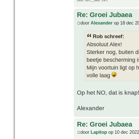
13/14, - 0.8°C__19/20, - 2.8°C
Re: Groei Jubaea
door
Alexander
op 18 dec 2
Rob schreef:
Absoluut Alex!
Sterker nog, buiten 
beetje bescherming is
Mijn voortuin ligt op
volle laag
Op het NO, dat is knap
Alexander
Re: Groei Jubaea
door
Lapitop
op 10 dec 2022