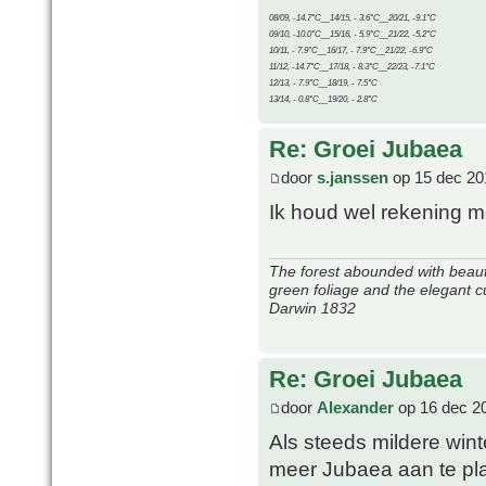
08/09, -14.7°C__14/15, - 3.6°C__20/21, -9.1°C
09/10, -10.0°C__15/16, - 5.9°C__21/22, -5.2°C
10/11, - 7.9°C__16/17, - 7.9°C__21/22, -6.9°C
11/12, -14.7°C__17/18, - 8.3°C__22/23, -7.1°C
12/13, - 7.9°C__18/19, - 7.5°C
13/14, - 0.8°C__19/20, - 2.8°C
Re: Groei Jubaea
door
s.janssen
op 15 dec 20
Ik houd wel rekening 
The forest abounded with beauti
green foliage and the elegant c
Darwin 1832
Re: Groei Jubaea
door
Alexander
op 16 dec 2
Als steeds mildere wint
meer Jubaea aan te pla