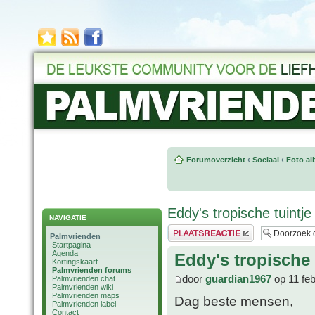
Forumoverzicht
‹
Sociaal
‹
Foto al
Eddy's tropische tuintje
NAVIGATIE
Plaats een reactie
Palmvrienden
Startpagina
Agenda
Eddy's tropische 
Kortingskaart
Palmvrienden forums
door
guardian1967
op 11 fe
Palmvrienden chat
Palmvrienden wiki
Palmvrienden maps
Dag beste mensen,
Palmvrienden label
Contact