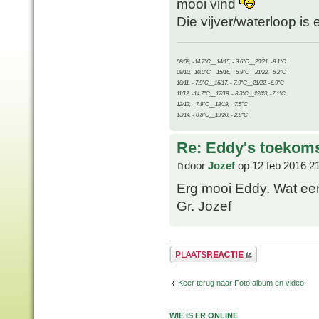
mooi vind
Die vijver/waterloop is 
08/09, -14.7°C__14/15, - 3.6°C__20/21, -9.1°C
09/10, -10.0°C__15/16, - 5.9°C__21/22, -5.2°C
10/11, - 7.9°C__16/17, - 7.9°C__21/22, -6.9°C
11/12, -14.7°C__17/18, - 8.3°C__22/23, -7.1°C
12/13, - 7.9°C__18/19, - 7.5°C
13/14, - 0.8°C__19/20, - 2.8°C
Re: Eddy's toekoms
door
Jozef
op 12 feb 2016 2
Erg mooi Eddy. Wat ee
Gr. Jozef
Plaats een reactie
Keer terug naar Foto album en video
WIE IS ER ONLINE