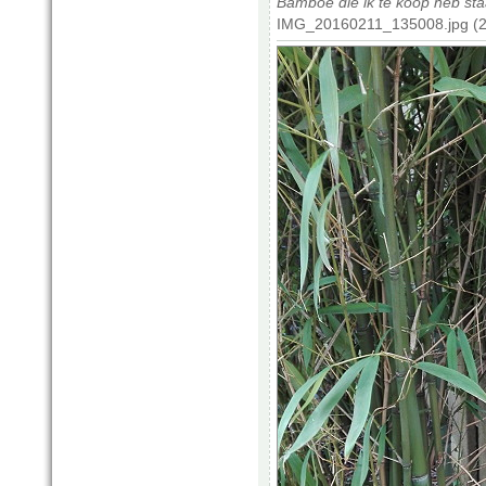
Bamboe die ik te koop heb st
IMG_20160211_135008.jpg (2