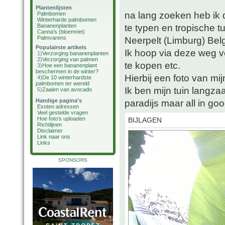
Plantenlijsten
na lang zoeken heb ik 
Palmbomen
Winterharde palmbomen
te typen en tropische t
Bananenplanten
Canna's (bloemriet)
Palmvarens
Neerpelt (Limburg) Belg
Populairste artikels
Ik hoop via deze weg ve
1)
Verzorging bananenplanten
2)
Verzorging van palmen
te kopen etc.
3)
Hoe een bananenplant
beschermen in de winter?
Hierbij een foto van mi
4)
De 10 winterhardste
palmbomen ter wereld
Ik ben mijn tuin langz
5)
Zaaien van avocado
Handige pagina's
paradijs maar all in goo
Exoten adressen
Veel gestelde vragen
Hoe foto's uploaden
BIJLAGEN
Richtlijnen
Disclaimer
Link naar ons
Links
SPONSORS