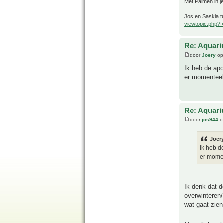
Met Palmen in je
Jos en Saskia tu
viewtopic.php?
Re: Aquari
door
Joery
op
Ik heb de apo
er momenteel 
Re: Aquari
door
jos944
o
Joery
Ik heb d
er momen
Ik denk dat d
overwinteren/
wat gaat zien