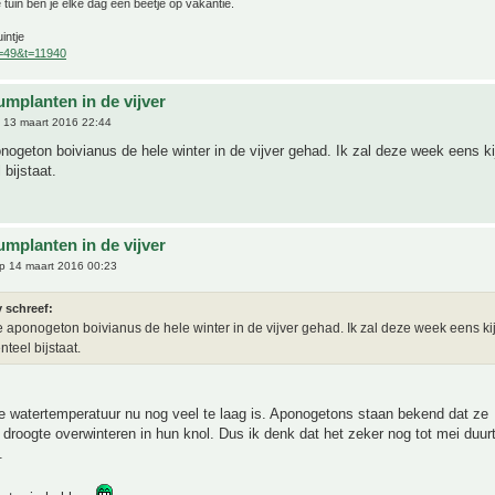
 tuin ben je elke dag een beetje op vakantie.
intje
f=49&t=11940
umplanten in de vijver
 13 maart 2016 22:44
nogeton boivianus de hele winter in de vijver gehad. Ik zal deze week eens ki
bijstaat.
umplanten in de vijver
p 14 maart 2016 00:23
 schreef:
e aponogeton boivianus de hele winter in de vijver gehad. Ik zal deze week eens ki
teel bijstaat.
e watertemperatuur nu nog veel te laag is. Aponogetons staan bekend dat ze
 droogte overwinteren in hun knol. Dus ik denk dat het zeker nog tot mei duurt
.