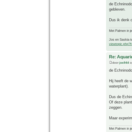
de Echninodor
gebleven.
Dus ik denk d
Met Palmen in je
Jos en Saskia tu
viewtopic.php?
Re: Aquari
door
jos944
o
de Echninodo
Hij heeft de 
waterplant).
Dus de Echino
Of deze plant
zeggen.
Maar experim
Met Palmen in je