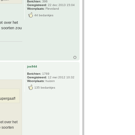
Berichten:
396
Geregistreerd:
22 dec 2013 15:04
Woonplaats:
Flevoland
44 bedankjes
t over het
e soorten zou
jos944
Berichten:
1769
Geregistreerd:
12 mei 2012 10:32
Woonplaats:
huizen
135 bedankjes
supergaaf!
et over het
e soorten