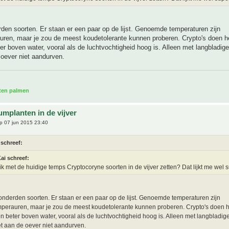
rden soorten. Er staan er een paar op de lijst. Genoemde temperaturen zijn
uren, maar je zou de meest koudetolerante kunnen proberen. Crypto's doen he
r boven water, vooral als de luchtvochtigheid hoog is. Alleen met langbladig
 oever niet aandurven.
aten palmen
umplanten in de vijver
p 07 jun 2015 23:40
 schreef:
ai schreef:
ik met de huidige temps Cryptocoryne soorten in de vijver zetten? Dat lijkt me wel 
honderden soorten. Er staan er een paar op de lijst. Genoemde temperaturen zijn
perauren, maar je zou de meest koudetolerante kunnen proberen. Crypto's doen h
 beter boven water, vooral als de luchtvochtigheid hoog is. Alleen met langbladig
et aan de oever niet aandurven.