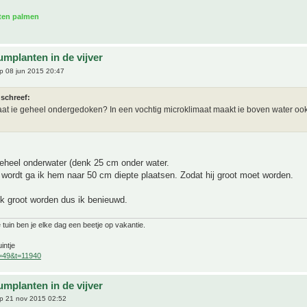
aten palmen
umplanten in de vijver
p 08 jun 2015 20:47
 schreef:
aat ie geheel ondergedoken? In een vochtig microklimaat maakt ie boven water oo
geheel onderwater (denk 25 cm onder water.
 wordt ga ik hem naar 50 cm diepte plaatsen. Zodat hij groot moet worden.
ijk groot worden dus ik benieuwd.
 tuin ben je elke dag een beetje op vakantie.
intje
f=49&t=11940
umplanten in de vijver
p 21 nov 2015 02:52