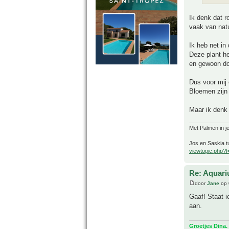
Ik denk dat 
vaak van natu
Ik heb net in
Deze plant he
en gewoon doo
Dus voor mij 
Bloemen zijn 
Maar ik denk 
Met Palmen in je
Jos en Saskia tu
viewtopic.php?
Re: Aquari
door
Jane
op 
Gaaf! Staat 
aan.
Groetjes Dina.