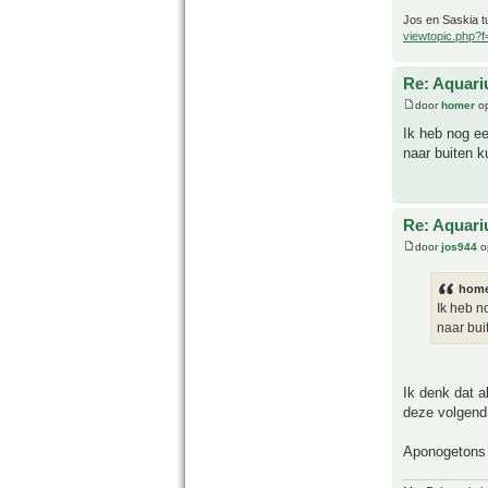
Jos en Saskia tu
viewtopic.php?
Re: Aquari
door
homer
op
Ik heb nog ee
naar buiten 
Re: Aquari
door
jos944
o
home
Ik heb n
naar bu
Ik denk dat a
deze volgend
Aponogetons z