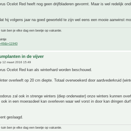
us Ocelot Red heeft nog geen drijfbladeren gevormt. Maar is wel redelijk ond
at hij volgens jaar na goed geworteld te zijn wel eens een mooie aanwinst moc
 tuin ben je elke dag een beetje op vakantie.
intje
f=49&t=11940
umplanten in de vijver
p 12 maart 2016 15:49
rus Ocelot Red kan als winterhard worden beschouwd.
winter overleeft op 20 cm diepte. Totaal overwoekerd door aardvederkruid (win
dorus zal ook in strenge winters (diep onderwater) onze winters kunnen over
 ook in een moerasdeel kan overleven waar wel vorst in door kan dringen durf 
ent geslaagd.
 tuin ben je elke dag een beetje op vakantie.