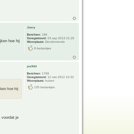
Joery
Berichten:
196
Geregistreerd:
03 sep 2013 21:28
jken hoe hij
Woonplaats:
Dendermonde
9 bedankjes
jos944
Berichten:
1769
Geregistreerd:
12 mei 2012 10:32
Woonplaats:
huizen
135 bedankjes
jken hoe hij
 voordat je