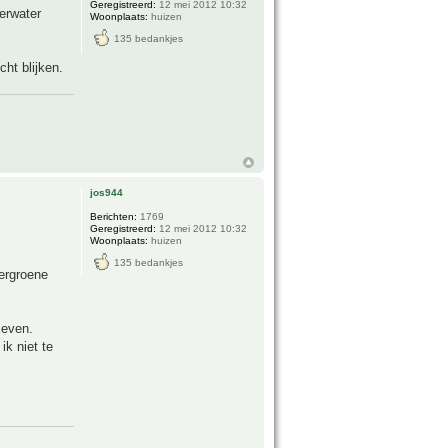
Geregistreerd:
12 mei 2012 10:32
erwater
Woonplaats:
huizen
135 bedankjes
ht blijken.
jos944
Berichten:
1769
Geregistreerd:
12 mei 2012 10:32
Woonplaats:
huizen
135 bedankjes
tergroene
leven.
ik niet te