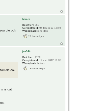
homer
Berichten:
260
Geregistreerd:
04 feb 2013 16:40
zou die ook
Woonplaats:
rotterdam
24 bedankjes
jos944
Berichten:
1769
Geregistreerd:
12 mei 2012 10:32
Woonplaats:
huizen
135 bedankjes
 zou die ook
ns is dat
des.