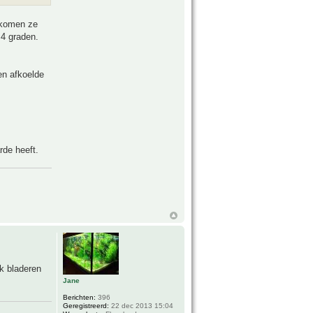
 komen ze
 4 graden.
en afkoelde
rde heeft.
k bladeren
Jane
Berichten:
396
Geregistreerd:
22 dec 2013 15:04