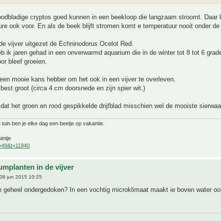
roodbladige cryptos goed kunnen in een beekloop die langzaam stroomt. Daar
re ook voor. En als de beek blijft stromen komt e temperatuur nooit onder de
 de vijver uitgezet de Echninodorus Ocelot Red.
b ik jaren gehad in een onverwarmd aquarium die in de winter tot 8 tot 6 grad
r bleef groeien.
een mooie kans hebber om het ook in een vijver te overleven.
best groot (circa 4 cm doorsnede en zijn spier wit.)
dat het groen en rood gespikkelde drijfblad misschien wel de mooiste sierwaa
 tuin ben je elke dag een beetje op vakantie.
intje
f=49&t=11940
umplanten in de vijver
08 jun 2015 10:25
ie geheel ondergedoken? In een vochtig microklimaat maakt ie boven water oo