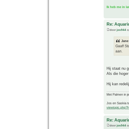
Ik heb me in l
Re: Aquari
door
jos944
o
Jane
Gaaf! St
aan.
Hij staat nu 
Als die hoger
Hij kan redel
Met Palmen in je
Jos en Saskia tu
viewtopic.php?
Re: Aquari
door
jos944
o