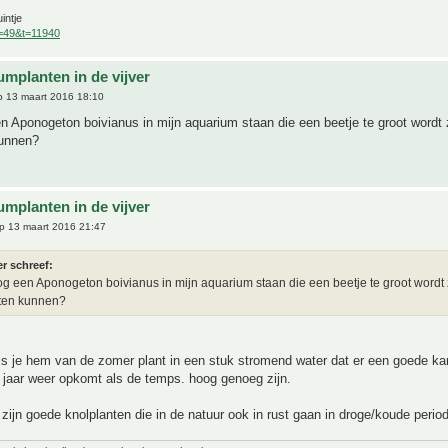
intje
f=49&t=11940
umplanten in de vijver
 13 maart 2016 18:10
n Aponogeton boivianus in mijn aquarium staan die een beetje te groot wordt 
kunnen?
umplanten in de vijver
p 13 maart 2016 21:47
r schreef:
og een Aponogeton boivianus in mijn aquarium staan die een beetje te groot wordt
iten kunnen?
ls je hem van de zomer plant in een stuk stromend water dat er een goede ka
 jaar weer opkomt als de temps. hoog genoeg zijn.
ijn goede knolplanten die in de natuur ook in rust gaan in droge/koude perio