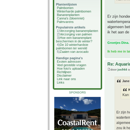
Plantenlijsten
Palmbomen
Winterharde palmbomen
Bananenplanten
Er zijn honde
Canna's (bloemriet)
watertempera
Palmvarens
algemeen bete
Populairste artikels
1)
Verzorging bananenplanten
ik het aan de
2)
Verzorging van palmen
3)
Hoe een bananenplant
beschermen in de winter?
Groetjes Dina.
4)
De 10 winterhardste
palmbomen ter wereld
Ik heb me in l
5)
Zaaien van avocado
Handige pagina's
Exoten adressen
Re: Aquari
Veel gestelde vragen
Hoe foto's uploaden
door
jos944
o
Richtlijnen
Disclaimer
Link naar ons
Jane
Links
K
SPONSORS
Kan 
Er zijn 
watertem
algemeen
zou ik h