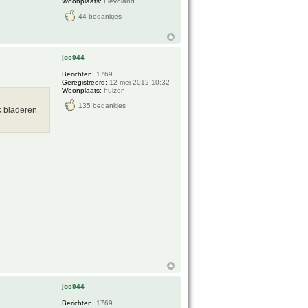
Woonplaats:
Flevoland
44 bedankjes
jos944
Berichten:
1769
Geregistreerd:
12 mei 2012 10:32
Woonplaats:
huizen
135 bedankjes
k bladeren
jos944
Berichten:
1769