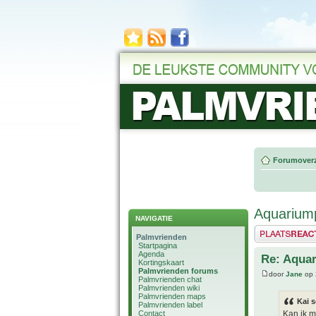
Forumoverz
Aquariump
NAVIGATIE
Plaats een reactie
Palmvrienden
Startpagina
Agenda
Re: Aquar
Kortingskaart
Palmvrienden forums
door
Jane
op 
Palmvrienden chat
Palmvrienden wiki
Palmvrienden maps
Kai s
Palmvrienden label
Contact
Kan ik m