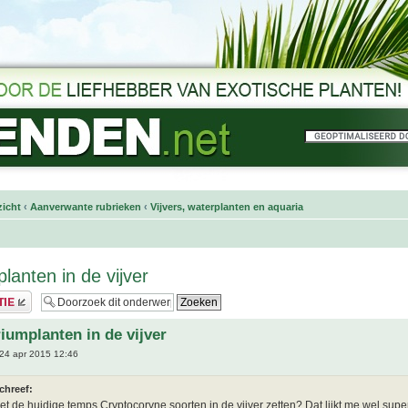
icht
‹
Aanverwante rubrieken
‹
Vijvers, waterplanten en aquaria
lanten in de vijver
iumplanten in de vijver
24 apr 2015 12:46
chreef:
et de huidige temps Cryptocoryne soorten in de vijver zetten? Dat lijkt me wel supe