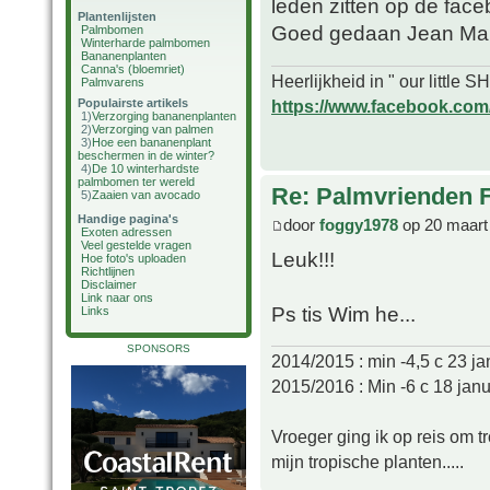
leden zitten op de face
Plantenlijsten
Goed gedaan Jean Marie
Palmbomen
Winterharde palmbomen
Bananenplanten
Canna's (bloemriet)
Heerlijkheid in " our little
Palmvarens
https://www.facebook.com/o
Populairste artikels
1)
Verzorging bananenplanten
2)
Verzorging van palmen
3)
Hoe een bananenplant
beschermen in de winter?
4)
De 10 winterhardste
palmbomen ter wereld
Re: Palmvrienden 
5)
Zaaien van avocado
Handige pagina's
door
foggy1978
op 20 maart
Exoten adressen
Veel gestelde vragen
Leuk!!!
Hoe foto's uploaden
Richtlijnen
Disclaimer
Link naar ons
Ps tis Wim he...
Links
SPONSORS
2014/2015 : min -4,5 c 23 ja
2015/2016 : Min -6 c 18 janu
Vroeger ging ik op reis om t
mijn tropische planten.....