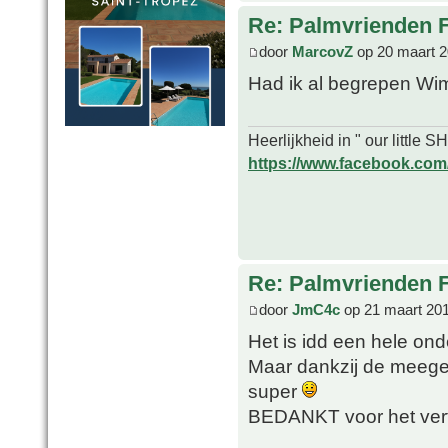
Re: Palmvrienden 
door
MarcovZ
op 20 maart 2
Had ik al begrepen W
Heerlijkheid in " our little
https://www.facebook.com/o
Re: Palmvrienden 
door
JmC4c
op 21 maart 201
Het is idd een hele on
Maar dankzij de meegek
super
BEDANKT voor het ve