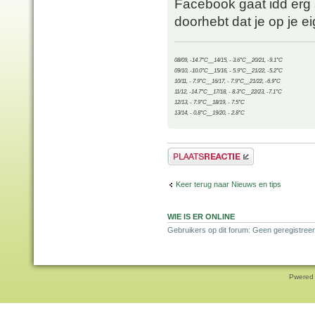
Facebook gaat idd erg s
doorhebt dat je op je ei
08/09, -14.7°C__14/15, - 3.6°C__20/21, -9.1°C
09/10, -10.0°C__15/16, - 5.9°C__21/22, -5.2°C
10/11, - 7.9°C__16/17, - 7.9°C__21/22, -6.9°C
11/12, -14.7°C__17/18, - 8.3°C__22/23, -7.1°C
12/13, - 7.9°C__18/19, - 7.5°C
13/14, - 0.8°C__19/20, - 2.8°C
Plaats een reactie
Keer terug naar Nieuws en tips
WIE IS ER ONLINE
Gebruikers op dit forum: Geen geregistreer
Pwered