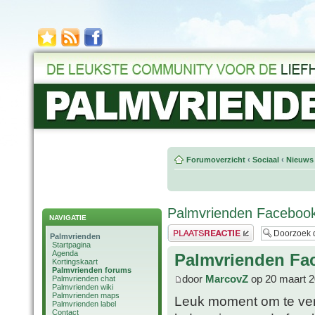
Forumoverzicht
‹
Sociaal
‹
Nieuws 
Palmvrienden Faceboo
NAVIGATIE
Plaats een reactie
Palmvrienden
Startpagina
Agenda
Palmvrienden Fa
Kortingskaart
Palmvrienden forums
door
MarcovZ
op 20 maart 2
Palmvrienden chat
Palmvrienden wiki
Palmvrienden maps
Leuk moment om te ver
Palmvrienden label
Contact