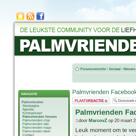
Forumoverzicht
‹
Sociaal
‹
Nieuws 
Palmvrienden Faceboo
NAVIGATIE
Plaats een reactie
Palmvrienden
Startpagina
Agenda
Palmvrienden Fa
Kortingskaart
Palmvrienden forums
door
MarcovZ
op 20 maart 2
Palmvrienden chat
Palmvrienden wiki
Palmvrienden maps
Leuk moment om te ver
Palmvrienden label
Contact