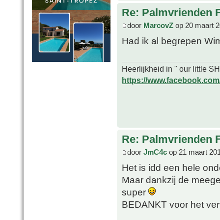
Re: Palmvrienden 
door
MarcovZ
op 20 maart 2
Had ik al begrepen W
Heerlijkheid in " our little
https://www.facebook.com/o
Re: Palmvrienden 
door
JmC4c
op 21 maart 201
Het is idd een hele on
Maar dankzij de meegek
super
BEDANKT voor het ve