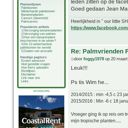
leden zitten op de face
Plantenlijsten
Goed gedaan Jean Marie
Palmbomen
Winterharde palmbomen
Bananenplanten
Canna's (bloemriet)
Heerlijkheid in " our little
Palmvarens
https://www.facebook.com/o
Populairste artikels
1)
Verzorging bananenplanten
2)
Verzorging van palmen
3)
Hoe een bananenplant
beschermen in de winter?
4)
De 10 winterhardste
palmbomen ter wereld
Re: Palmvrienden 
5)
Zaaien van avocado
Handige pagina's
door
foggy1978
op 20 maart
Exoten adressen
Veel gestelde vragen
Leuk!!!
Hoe foto's uploaden
Richtlijnen
Disclaimer
Link naar ons
Ps tis Wim he...
Links
SPONSORS
2014/2015 : min -4,5 c 23 ja
2015/2016 : Min -6 c 18 janu
Vroeger ging ik op reis om t
mijn tropische planten.....