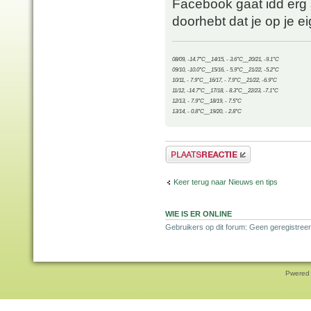
Facebook gaat idd erg s
doorhebt dat je op je ei
08/09, -14.7°C__14/15, - 3.6°C__20/21, -9.1°C
09/10, -10.0°C__15/16, - 5.9°C__21/22, -5.2°C
10/11, - 7.9°C__16/17, - 7.9°C__21/22, -6.9°C
11/12, -14.7°C__17/18, - 8.3°C__22/23, -7.1°C
12/13, - 7.9°C__18/19, - 7.5°C
13/14, - 0.8°C__19/20, - 2.8°C
Plaats een reactie
Keer terug naar Nieuws en tips
WIE IS ER ONLINE
Gebruikers op dit forum: Geen geregistree
Pwered