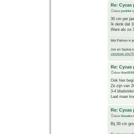
Re: Cycas 
door
jos944
o
30 cm per jaar
Ik denk dat 1
Want als ze 
Met Palmen in je
Jos en Saskia tu
viewtopic.php?
Re: Cycas 
door
ikzelf19
Ook hier begi
Ze zijn van 
3-4 bladstele
Laat maar ko
Re: Cycas 
door
Gouden 
Bij 30 cm gro