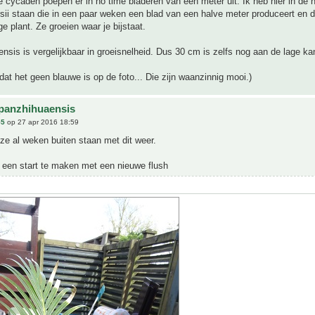
 cycaden poepen er in no time bladeren van een meter uit. Ik heb hier in de
sii staan die in een paar weken een blad van een halve meter produceert en d
e plant. Ze groeien waar je bijstaat.
nsis is vergelijkbaar in groeisnelheid. Dus 30 cm is zelfs nog aan de lage ka
at het geen blauwe is op de foto... Die zijn waanzinnig mooi.)
panzhihuaensis
55
op 27 apr 2016 18:59
e al weken buiten staan met dit weer.
1 een start te maken met een nieuwe flush