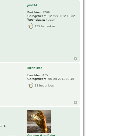
jos944
Berichten:
1769
Geregistreerd:
12 mei 2012 10:32
Woonplaats:
huizen
135 bedankjes
ikzelf1955
Berichten:
475
Geregistreerd:
05 jan 2011 03:45
18 bedankjes
tam.
Gouden HandPalm