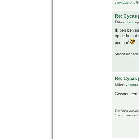
viewtopic.php?
Re: Cycas 
door
draco
op
Ik ben benieu
op de komst v
per jaar'
"Alleen mensen d
Re: Cycas 
door
s.jansse
Gewoon een b
The forest abounded
fronds, most worth