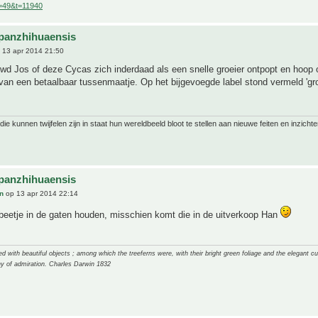
f=49&t=11940
panzhihuaensis
 13 apr 2014 21:50
wd Jos of deze Cycas zich inderdaad als een snelle groeier ontpopt en hoop
an een betaalbaar tussenmaatje. Op het bijgevoegde label stond vermeld 'gr
ie kunnen twijfelen zijn in staat hun wereldbeeld bloot te stellen aan nieuwe feiten en inzichte
panzhihuaensis
n
op 13 apr 2014 22:14
eetje in de gaten houden, misschien komt die in de uitverkoop Han
 with beautiful objects ; among which the treeferns were, with their bright green foliage and the elegant cur
y of admiration. Charles Darwin 1832