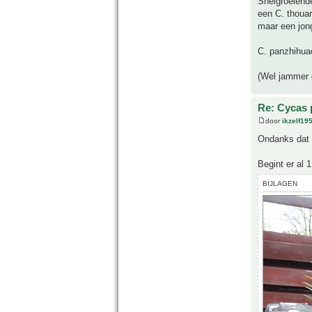
Snelgroeiende
een C. thouar
maar een jong
C. panzhihuae
(Wel jammer d
Re: Cycas 
door
ikzelf19
Ondanks dat z
Begint er al 
BIJLAGEN