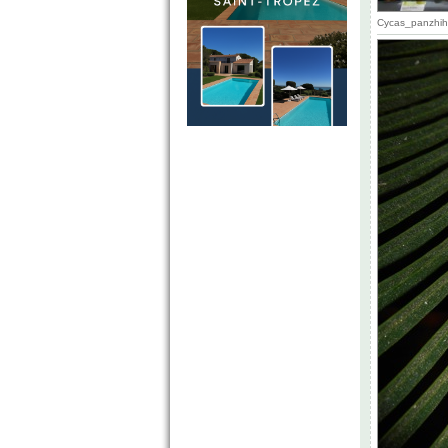
Cycas_panzhihu