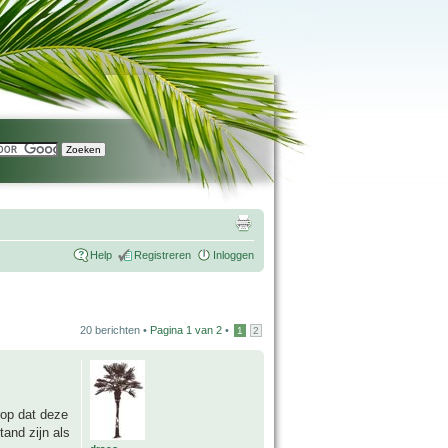
Help
Registreren
Inloggen
20 berichten •
Pagina
1
van
2
•
1
2
rop dat deze
and zijn als