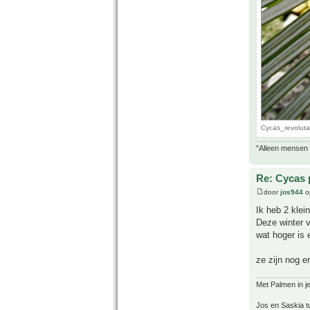
Cycas_revoluta
"Alleen mensen d
Re: Cycas 
door
jos944
o
Ik heb 2 klei
Deze winter 
wat hoger is 
ze zijn nog e
Met Palmen in je
Jos en Saskia tu