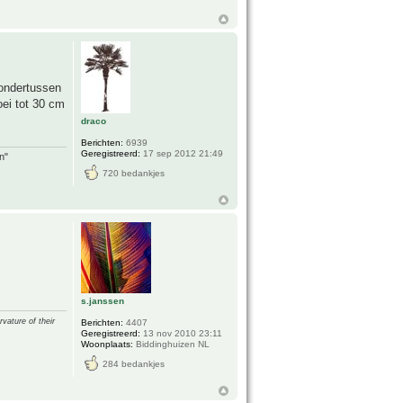
 ondertussen
oei tot 30 cm
draco
Berichten:
6939
Geregistreerd:
17 sep 2012 21:49
n"
720 bedankjes
s.janssen
vature of their
Berichten:
4407
Geregistreerd:
13 nov 2010 23:11
Woonplaats:
Biddinghuizen NL
284 bedankjes