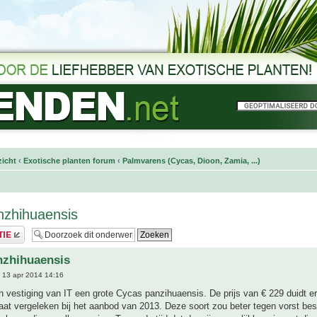
icht
‹
Exotische planten forum
‹
Palmvarens (Cycas, Dioon, Zamia, ...)
nzhihuaensis
nzhihuaensis
 13 apr 2014 14:16
n vestiging van IT een grote Cycas panzihuaensis. De prijs van € 229 duidt e
aat vergeleken bij het aanbod van 2013. Deze soort zou beter tegen vorst best