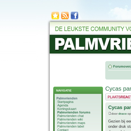
Forumoverz
Cycas pa
NAVIGATIE
Plaats een reactie
Palmvrienden
Startpagina
Agenda
Cycas pa
Kortingskaart
Palmvrienden forums
door
draco
op
Palmvrienden chat
Palmvrienden wiki
Gezien bij ee
Palmvrienden maps
onder druk st
Palmvrienden label
Contact