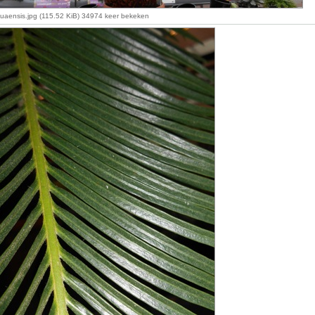
aensis.jpg (115.52 KiB) 34974 keer bekeken