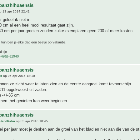
panzhihuaensis
p 13 apr 2014 22:41
 geloof ik niet in.
0 cm al een heel mooi resultaat gaat zijn.
30 cm per jaar groeien zouden zulke exemplaren geen 200 of meer kosten.
 tuin ben je elke dag een beetje op vakantie.
intje
f=49&t=11940
panzhihuaensis
55
op 05 apr 2016 18:10
nnen ze zicht weer te laten zien en de eerste aangroei komt tevoorschijn.
2011 opgekweekt uit zaden.
n -+/-35 cm
men ,het genieten kan weer beginnen.
panzhihuaensis
HandPalm
op 05 apr 2016 18:45
ei per jaar moet je denken aan de groei van het blad en niet aan die van de s