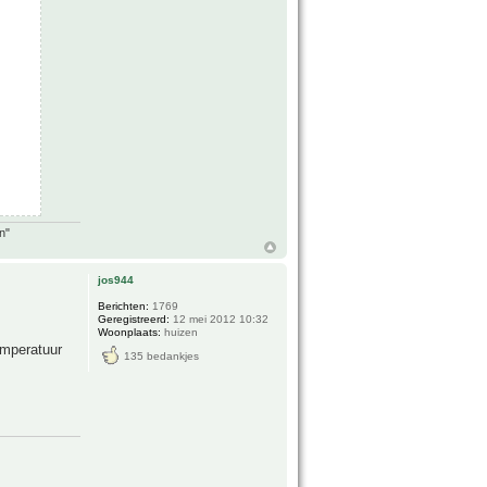
n"
jos944
Berichten:
1769
Geregistreerd:
12 mei 2012 10:32
Woonplaats:
huizen
emperatuur
135 bedankjes