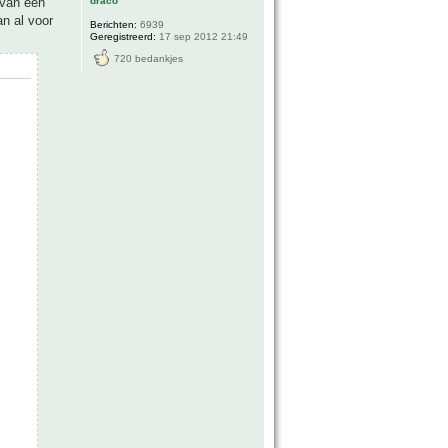
draco
 van een
an al voor
Berichten:
6939
Geregistreerd:
17 sep 2012 21:49
720 bedankjes