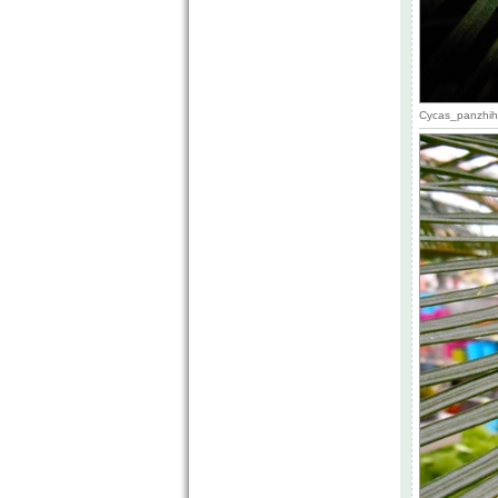
Cycas_panzhihu