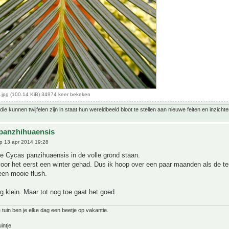
.jpg (100.14 KiB) 34974 keer bekeken
ie kunnen twijfelen zijn in staat hun wereldbeeld bloot te stellen aan nieuwe feiten en inzichte
panzhihuaensis
p 13 apr 2014 19:28
ne Cycas panzihuaensis in de volle grond staan.
voor het eerst een winter gehad. Dus ik hoop over een paar maanden als de t
een mooie flush.
rg klein. Maar tot nog toe gaat het goed.
 tuin ben je elke dag een beetje op vakantie.
intje