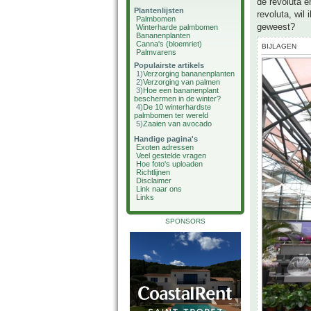
de revoluta e
Plantenlijsten
revoluta, wil
Palmbomen
geweest?
Winterharde palmbomen
Bananenplanten
Canna's (bloemriet)
BIJLAGEN
Palmvarens
Populairste artikels
1)
Verzorging bananenplanten
2)
Verzorging van palmen
3)
Hoe een bananenplant
beschermen in de winter?
4)
De 10 winterhardste
palmbomen ter wereld
5)
Zaaien van avocado
Handige pagina's
Exoten adressen
Veel gestelde vragen
Hoe foto's uploaden
Richtlijnen
Disclaimer
Link naar ons
Links
SPONSORS