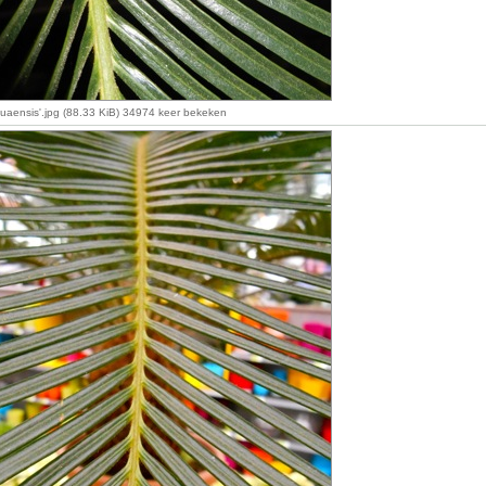
aensis'.jpg (88.33 KiB) 34974 keer bekeken