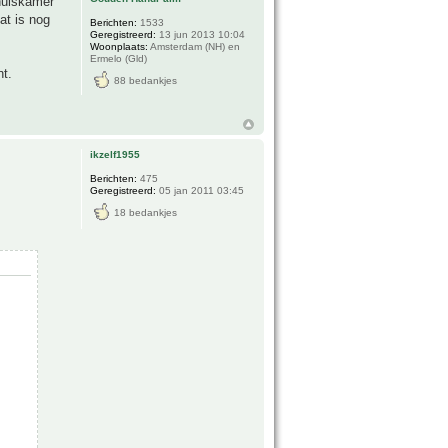
 huiskamer
at is nog
Berichten:
1533
Geregistreerd:
13 jun 2013 10:04
Woonplaats:
Amsterdam (NH) en
Ermelo (Gld)
nt.
88 bedankjes
ikzelf1955
Berichten:
475
Geregistreerd:
05 jan 2011 03:45
18 bedankjes