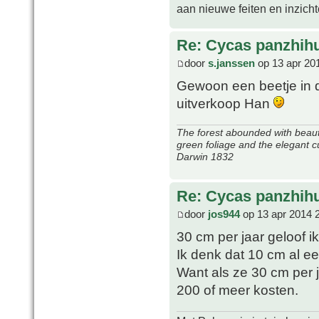
aan nieuwe feiten en inzich
Re: Cycas panzhih
door
s.janssen
op 13 apr 20
Gewoon een beetje in d
uitverkoop Han
The forest abounded with beauti
green foliage and the elegant c
Darwin 1832
Re: Cycas panzhih
door
jos944
op 13 apr 2014 
30 cm per jaar geloof ik 
Ik denk dat 10 cm al ee
Want als ze 30 cm per
200 of meer kosten.