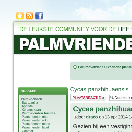
Forumoverzicht
‹
Exotische plant
Cycas panzhihuaensis
NAVIGATIE
Plaats een reactie
Palmvrienden
Startpagina
Agenda
Cycas panzhihua
Kortingskaart
Palmvrienden forums
door
draco
op 13 apr 2014 1
Palmvrienden chat
Palmvrienden wiki
Palmvrienden maps
Gezien bij een vestigi
Palmvrienden label
Contact