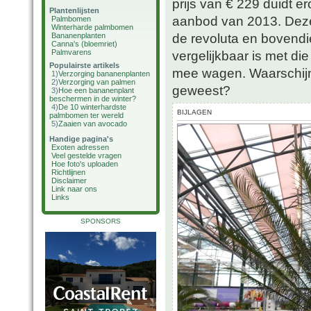
prijs van € 229 duidt e
Plantenlijsten
aanbod van 2013. Deze 
Palmbomen
Winterharde palmbomen
de revoluta en bovendie
Bananenplanten
Canna's (bloemriet)
Palmvarens
vergelijkbaar is met die
Populairste artikels
mee wagen. Waarschijnli
1)
Verzorging bananenplanten
2)
Verzorging van palmen
geweest?
3)
Hoe een bananenplant
beschermen in de winter?
4)
De 10 winterhardste
BIJLAGEN
palmbomen ter wereld
5)
Zaaien van avocado
Handige pagina's
Exoten adressen
Veel gestelde vragen
Hoe foto's uploaden
Richtlijnen
Disclaimer
Link naar ons
Links
SPONSORS