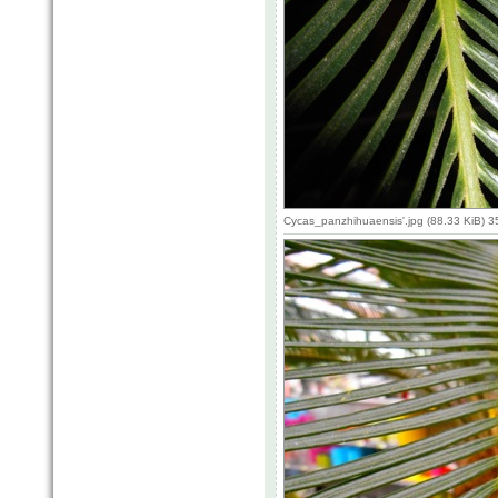
Cycas_panzhihuaensis'.jpg (88.33 KiB) 