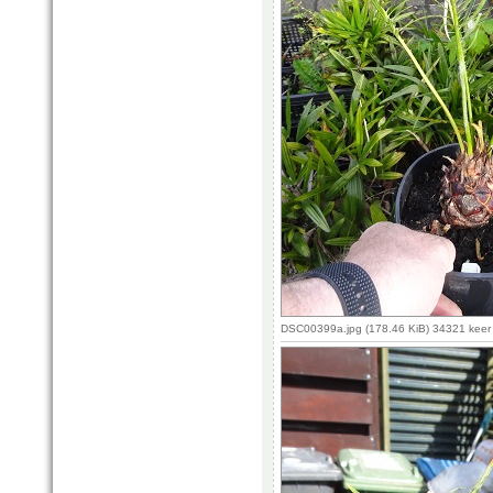
DSC00399a.jpg (178.46 KiB) 34321 keer