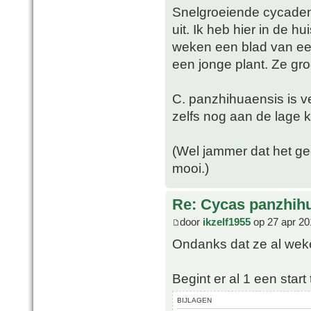
Snelgroeiende cycaden
uit. Ik heb hier in de h
weken een blad van een
een jonge plant. Ze groe
C. panzhihuaensis is ve
zelfs nog aan de lage k
(Wel jammer dat het gee
mooi.)
Re: Cycas panzhih
door
ikzelf1955
op 27 apr 20
Ondanks dat ze al weke
Begint er al 1 een star
BIJLAGEN