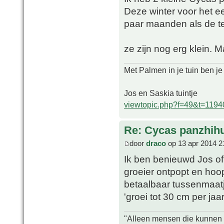
Deze winter voor het e
paar maanden als de te
ze zijn nog erg klein. M
Met Palmen in je tuin ben je
Jos en Saskia tuintje
viewtopic.php?f=49&t=1194
Re: Cycas panzhih
door
draco
op 13 apr 2014 2
Ik ben benieuwd Jos of
groeier ontpopt en ho
betaalbaar tussenmaatj
'groei tot 30 cm per jaa
"Alleen mensen die kunnen tw