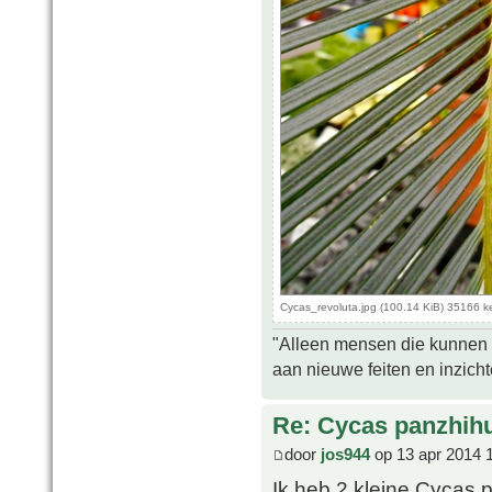
Cycas_revoluta.jpg (100.14 KiB) 35166 
"Alleen mensen die kunnen tw
aan nieuwe feiten en inzich
Re: Cycas panzhih
door
jos944
op 13 apr 2014 
Ik heb 2 kleine Cycas p