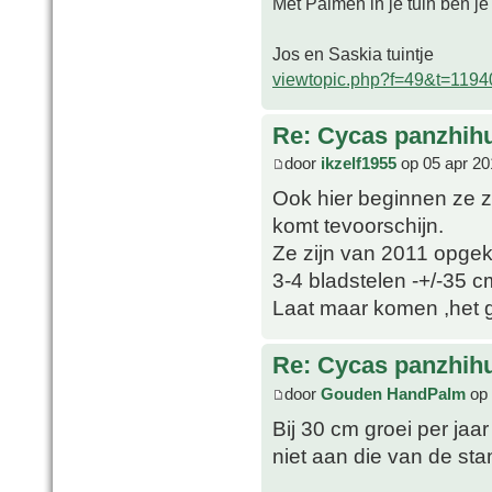
Met Palmen in je tuin ben je
Jos en Saskia tuintje
viewtopic.php?f=49&t=1194
Re: Cycas panzhih
door
ikzelf1955
op 05 apr 20
Ook hier beginnen ze zi
komt tevoorschijn.
Ze zijn van 2011 opgek
3-4 bladstelen -+/-35 c
Laat maar komen ,het 
Re: Cycas panzhih
door
Gouden HandPalm
op 
Bij 30 cm groei per jaa
niet aan die van de sta