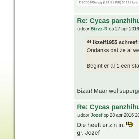
DSC00400a.jpg (171.81 KiB) 34321 keer
Re: Cycas panzhih
door
Bizzz-R
op 27 apr 2016
ikzelf1955 schreef:
Ondanks dat ze al we
Begint er al 1 een s
Bizar! Maar wel superg
Re: Cycas panzhih
door
Jozef
op 28 apr 2016 2
Die heeft er zin in.
gr. Jozef