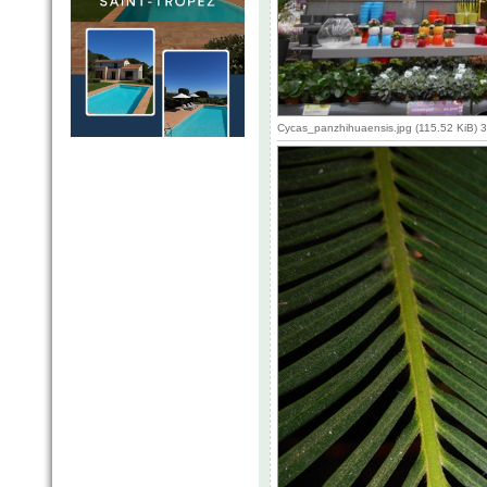
Cycas_panzhihuaensis.jpg (115.52 KiB) 