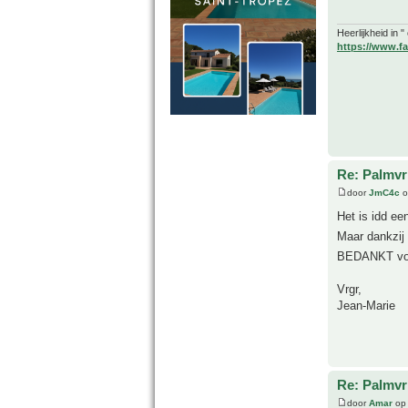
Heerlijkheid in 
https://www.fa
Re: Palmvr
door
JmC4c
o
Het is idd e
Maar dankzij
BEDANKT voo
Vrgr,
Jean-Marie
Re: Palmvr
door
Amar
op 