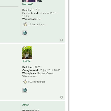
MarcovZ
Berichten:
211
Geregistreerd:
12 maart 2015
16:06
Woonplaats:
Tiel
14 bedankjes
JmC4c
Berichten:
4987
Geregistreerd:
25 jun 2011 16:43
Woonplaats:
Ronse (Oost-
Vlaanderen)
502 bedankjes
Amar
Berichten:
166