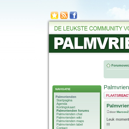
Forumoverz
Palmvrie
NAVIGATIE
Plaats een reactie
Palmvrienden
Startpagina
Agenda
Palmvrie
Kortingskaart
Palmvrienden forums
door
MarcovZ
Palmvrienden chat
Palmvrienden wiki
Leuk moment 
Palmvrienden maps
!!!
Palmvrienden label
Contact