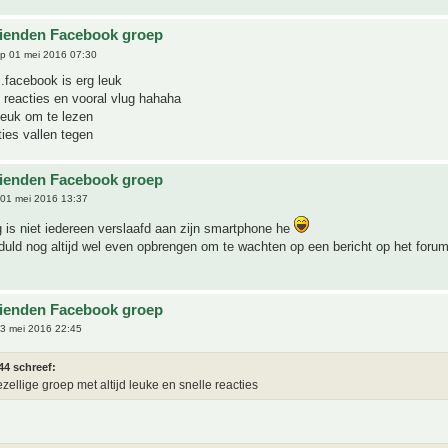
ienden Facebook groep
p 01 mei 2016 07:30
.facebook is erg leuk
 reacties en vooral vlug hahaha
leuk om te lezen
ies vallen tegen
ienden Facebook groep
01 mei 2016 13:37
g is niet iedereen verslaafd aan zijn smartphone he
duld nog altijd wel even opbrengen om te wachten op een bericht op het forum
ienden Facebook groep
3 mei 2016 22:45
44 schreef:
zellige groep met altijd leuke en snelle reacties