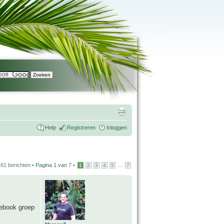
Help
Registreren
Inloggen
61 berichten •
Pagina
1
van
7
•
...
1
2
3
4
5
7
cebook groep