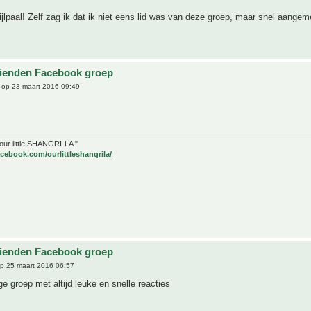
lpaal! Zelf zag ik dat ik niet eens lid was van deze groep, maar snel aange
ienden Facebook groep
op 23 maart 2016 09:49
" our little SHANGRI-LA "
cebook.com/ourlittleshangrila/
ienden Facebook groep
p 25 maart 2016 06:57
ge groep met altijd leuke en snelle reacties