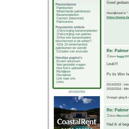
Goed gedaan 
Plantenlijsten
Palmbomen
Winterharde palmbomen
Heerlijkheid in 
Bananenplanten
https://www.fa
Canna's (bloemriet)
Palmvarens
Populairste artikels
1)
Verzorging bananenplanten
2)
Verzorging van palmen
3)
Hoe een bananenplant
beschermen in de winter?
4)
De 10 winterhardste
palmbomen ter wereld
Re: Palmvr
5)
Zaaien van avocado
door
foggy19
Handige pagina's
Exoten adressen
Leuk!!!
Veel gestelde vragen
Hoe foto's uploaden
Richtlijnen
Ps tis Wim he
Disclaimer
Link naar ons
Links
2014/2015 : min 
2015/2016 : Min 
SPONSORS
Vroeger ging ik 
Re: Palmvr
door
MarcovZ
Had ik al be