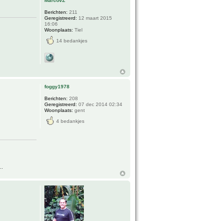
MarcovZ
Berichten:
211
Geregistreerd:
12 maart 2015
16:06
Woonplaats:
Tiel
14 bedankjes
foggy1978
Berichten:
208
Geregistreerd:
07 dec 2014 02:34
Woonplaats:
gent
4 bedankjes
..