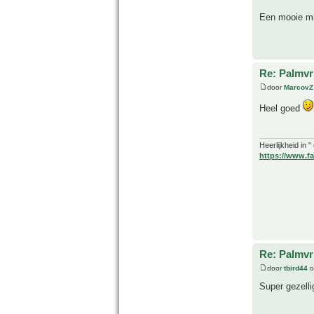
Een mooie mij
Re: Palmvr
door
MarcovZ
Heel goed
Heerlijkheid in 
https://www.fa
Re: Palmvr
door
tbird44
o
Super gezelli