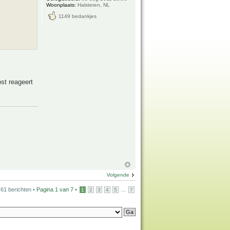
Woonplaats:
Halsteren, NL
1149 bedankjes
ost reageert
Volgende
61 berichten •
Pagina
1
van
7
•
...
1
2
3
4
5
7