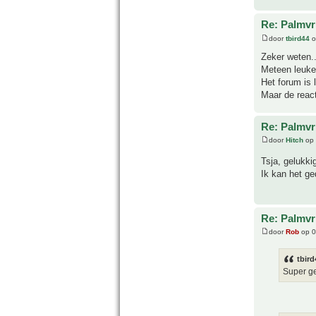
Re: Palmvr
door
tbird44
o
Zeker weten..
Meteen leuke
Het forum is 
Maar de react
Re: Palmvr
door
Hitch
op 
Tsja, gelukki
Ik kan het ge
Re: Palmvr
door
Rob
op 0
tbird
Super ge