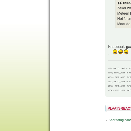
tbird
Zeker we
Meteen l
Het foru
Maar de 
Facebook gaat
...
08/09, -14.7°C__14/15, - 3.6°
09/10, -10.0°C__15/16, - 5.9°
10/11, - 7.9°C__16/17, - 7.9°
11/12, -14.7°C__17/18, - 8.3°
12/13, - 7.9°C__18/19, - 7.5°C
13/14, - 0.8°C__19/20, - 2.8°C
Plaats een reactie
Keer terug naar