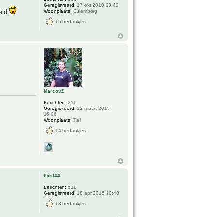
Geregistreerd:
17 okt 2010 23:42
meld
Woonplaats:
Culemborg
15 bedankjes
MarcovZ
Berichten:
211
Geregistreerd:
12 maart 2015
16:06
Woonplaats:
Tiel
14 bedankjes
tbird44
Berichten:
511
Geregistreerd:
18 apr 2015 20:40
13 bedankjes