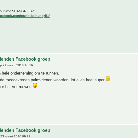
" our little SHANGRI-LA "
cebook.com/ourlittleshangrila/
ienden Facebook groep
p 21 maart 2016 16:16
en hele onderneming om te runnen.
 de meegekregen palmvrienen waarden, lot alles heel super
r het vertrouwen
ienden Facebook groep
23 maart 2016 09:27