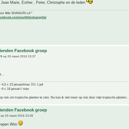
Jean Marie, Esther , Peter, Christophe en de leden
" our little SHANGRI-LA "
cebook.com/ourlittleshangrila/
ienden Facebook groep
78
op 20 maart 2016 23:37
...
-4,5 c 23 januari/max 37c 1 juli
-6 c 18 januari / max
op reis om tropische planten te zien. Nu kan ik niet meer op reis door mijn tropische planten...
ienden Facebook groep
op 20 maart 2016 23:38
grepen Wim