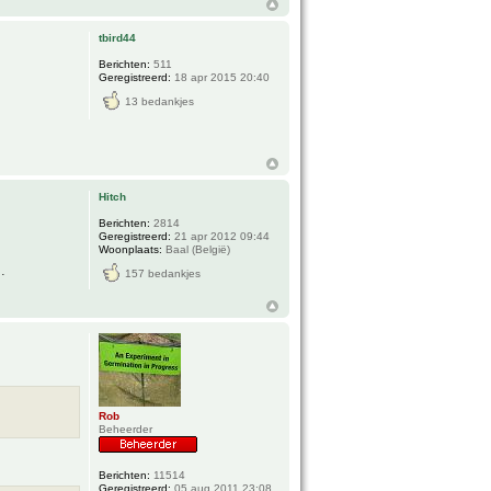
tbird44
Berichten:
511
Geregistreerd:
18 apr 2015 20:40
13 bedankjes
Hitch
Berichten:
2814
Geregistreerd:
21 apr 2012 09:44
Woonplaats:
Baal (België)
.
157 bedankjes
Rob
Beheerder
Berichten:
11514
Geregistreerd:
05 aug 2011 23:08