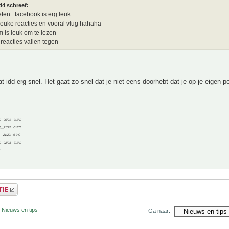
44 schreef:
ten...facebook is erg leuk
euke reacties en vooral vlug hahaha
m is leuk om te lezen
reacties vallen tegen
 idd erg snel. Het gaat zo snel dat je niet eens doorhebt dat je op je eigen p
C__20/21, -9.1°C
C__21/22, -5.2°C
C__21/22, -6.9°C
C__22/23, -7.1°C
 Nieuws en tips
Ga naar: