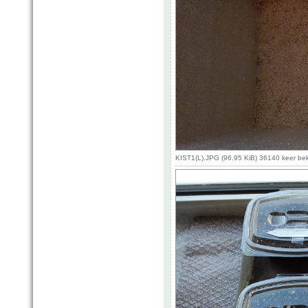
KIST1(L).JPG (96.95 KiB) 36140 keer be