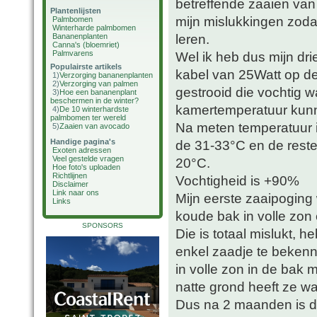
betreffende zaaien van
Plantenlijsten
mijn mislukkingen zodat
Palmbomen
Winterharde palmbomen
leren.
Bananenplanten
Canna's (bloemriet)
Palmvarens
Wel ik heb dus mijn dr
Populairste artikels
kabel van 25Watt op d
1)
Verzorging bananenplanten
2)
Verzorging van palmen
gestrooid die vochtig w
3)
Hoe een bananenplant
beschermen in de winter?
kamertemperatuur kunn
4)
De 10 winterhardste
palmbomen ter wereld
Na meten temperatuur i
5)
Zaaien van avocado
Handige pagina's
de 31-33°C en de reste
Exoten adressen
Veel gestelde vragen
20°C.
Hoe foto's uploaden
Richtlijnen
Vochtigheid is +90%
Disclaimer
Link naar ons
Mijn eerste zaaipoging 
Links
koude bak in volle zon e
SPONSORS
Die is totaal mislukt, 
enkel zaadje te bekenn
in volle zon in de bak 
natte grond heeft ze wa
Dus na 2 maanden is da