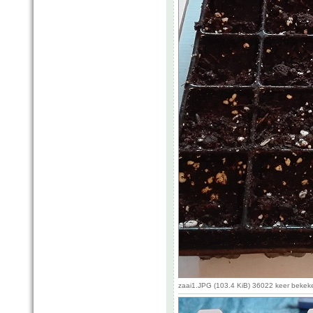
zaai1.JPG (103.4 KiB) 36022 keer bekek