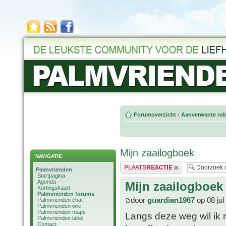
Forumoverzicht
‹
Aanverwante rub
Mijn zaailogboek
NAVIGATIE
Plaats een reactie
Palmvrienden
Startpagina
Agenda
Mijn zaailogboek
Kortingskaart
Palmvrienden forums
door
guardian1967
op 08 jul
Palmvrienden chat
Palmvrienden wiki
Palmvrienden maps
Langs deze weg wil ik m
Palmvrienden label
Contact