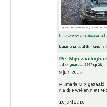
upzaaikl.JPG (169.94 KiB) 36140 keer b
https://www.youtube.com/
Losing critical thinking is 
Re: Mijn zaailogbo
door
guardian1967
op 08 jul
9 juni 2016
Plumeria MIX gezaaid.
Na drie weken niets te z
16 juni 2016