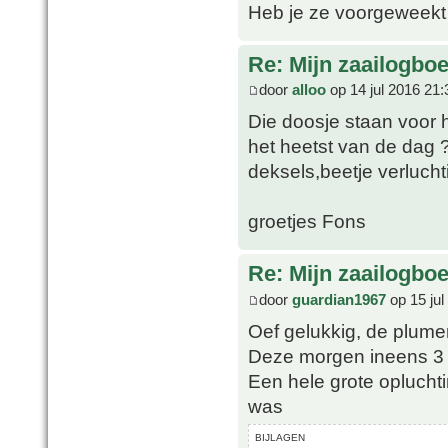
Heb je ze voorgeweekt
Re: Mijn zaailogbo
door
alloo
op 14 jul 2016 21:
Die doosje staan voor 
het heetst van de dag 
deksels,beetje verluch
groetjes Fons
Re: Mijn zaailogbo
door
guardian1967
op 15 jul
Oef gelukkig, de plume
Deze morgen ineens 3
Een hele grote opluchti
was
BIJLAGEN