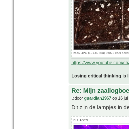
zaai2.JPG (101.82 KiB) 36022 keer beke
https://www.youtube.com/
Losing critical thinking is 
Re: Mijn zaailogbo
door
guardian1967
op 16 jul
Dit zijn de lampjes in de
BIJLAGEN