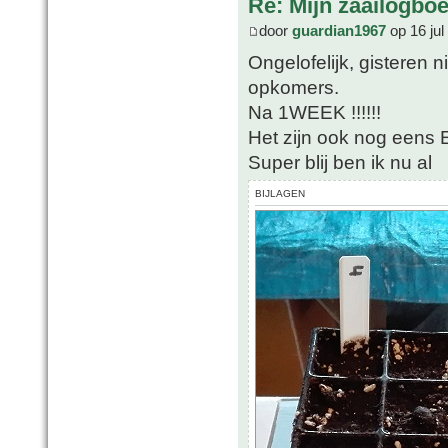
Re: Mijn zaailogbo
door
guardian1967
op 16 jul
Ongelofelijk, gisteren 
opkomers.
Na 1WEEK !!!!!!
Het zijn ook nog eens
Super blij ben ik nu al
BIJLAGEN