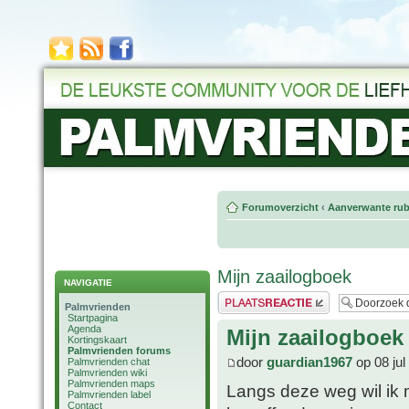
Forumoverzicht
‹
Aanverwante rub
Mijn zaailogboek
NAVIGATIE
Plaats een reactie
Palmvrienden
Startpagina
Agenda
Mijn zaailogboek
Kortingskaart
Palmvrienden forums
door
guardian1967
op 08 jul
Palmvrienden chat
Palmvrienden wiki
Palmvrienden maps
Langs deze weg wil ik m
Palmvrienden label
Contact