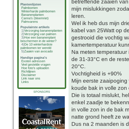
betreffende zaaien van
Plantenlijsten
mijn mislukkingen zodat
Palmbomen
Winterharde palmbomen
leren.
Bananenplanten
Canna's (bloemriet)
Palmvarens
Wel ik heb dus mijn dr
Populairste artikels
kabel van 25Watt op d
1)
Verzorging bananenplanten
2)
Verzorging van palmen
gestrooid die vochtig w
3)
Hoe een bananenplant
beschermen in de winter?
kamertemperatuur kunn
4)
De 10 winterhardste
palmbomen ter wereld
Na meten temperatuur i
5)
Zaaien van avocado
Handige pagina's
de 31-33°C en de reste
Exoten adressen
Veel gestelde vragen
20°C.
Hoe foto's uploaden
Richtlijnen
Vochtigheid is +90%
Disclaimer
Link naar ons
Mijn eerste zaaipoging 
Links
koude bak in volle zon e
SPONSORS
Die is totaal mislukt, 
enkel zaadje te bekenn
in volle zon in de bak 
natte grond heeft ze wa
Dus na 2 maanden is da