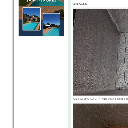
BIJLAGEN
KIST(L).JPG (140.74 KiB) 36145 keer be