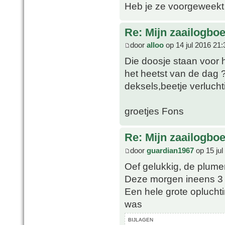
Heb je ze voorgeweekt
Re: Mijn zaailogbo
door
alloo
op 14 jul 2016 21:
Die doosje staan voor 
het heetst van de dag 
deksels,beetje verluch
groetjes Fons
Re: Mijn zaailogbo
door
guardian1967
op 15 jul
Oef gelukkig, de plume
Deze morgen ineens 3
Een hele grote opluchti
was
BIJLAGEN