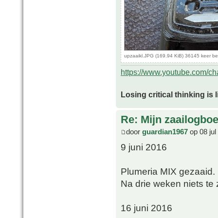
upzaaikl.JPG (169.94 KiB) 36145 keer b
https://www.youtube.com/
Losing critical thinking is 
Re: Mijn zaailogbo
door
guardian1967
op 08 jul
9 juni 2016
Plumeria MIX gezaaid.
Na drie weken niets te z
16 juni 2016