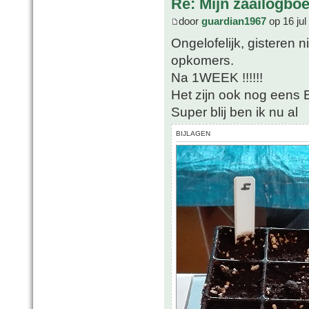
Re: Mijn zaailogbo
door
guardian1967
op 16 jul
Ongelofelijk, gisteren 
opkomers.
Na 1WEEK !!!!!!
Het zijn ook nog eens
Super blij ben ik nu al
BIJLAGEN