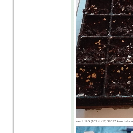
zaai1.JPG (103.4 KiB) 36027 keer bekek