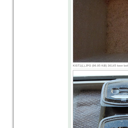
KIST1(L).JPG (96.95 KiB) 36145 keer be