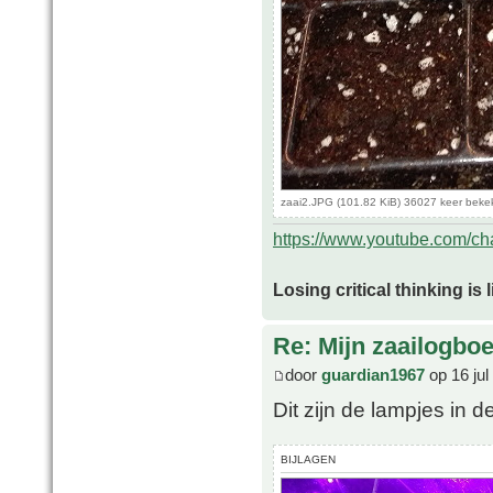
zaai2.JPG (101.82 KiB) 36027 keer beke
https://www.youtube.com/
Losing critical thinking is 
Re: Mijn zaailogbo
door
guardian1967
op 16 jul
Dit zijn de lampjes in de
BIJLAGEN