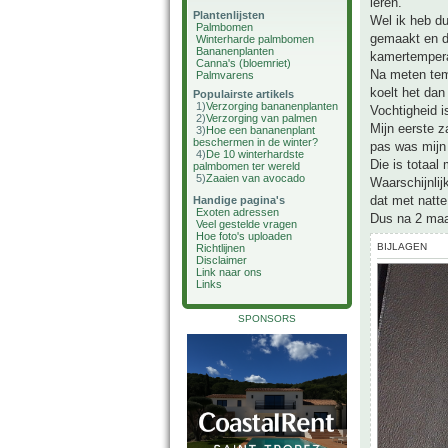
leren.
Plantenlijsten
Wel ik heb d
Palmbomen
gemaakt en da
Winterharde palmbomen
Bananenplanten
kamertempera
Canna's (bloemriet)
Na meten temp
Palmvarens
koelt het dan
Populairste artikels
1)
Verzorging bananenplanten
Vochtigheid 
2)
Verzorging van palmen
Mijn eerste z
3)
Hoe een bananenplant
beschermen in de winter?
pas was mijn k
4)
De 10 winterhardste
Die is totaal
palmbomen ter wereld
5)
Zaaien van avocado
Waarschijnlij
dat met natte
Handige pagina's
Exoten adressen
Dus na 2 maa
Veel gestelde vragen
Hoe foto's uploaden
BIJLAGEN
Richtlijnen
Disclaimer
Link naar ons
Links
SPONSORS