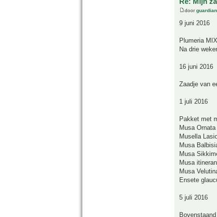
Re: Mijn z
door
guardia
9 juni 2016
Plumeria MIX
Na drie weken
16 juni 2016
Zaadje van ee
1 juli 2016
Pakket met m
Musa Ornata
Musella Lasi
Musa Balbisi
Musa Sikkim
Musa itineran
Musa Velutin
Ensete glau
5 juli 2016
Bovenstaand 