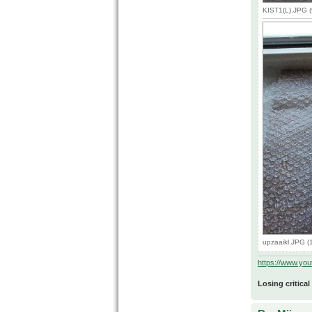
KIST1(L).JPG (
upzaaikl.JPG (
https://www.yo
Losing critical