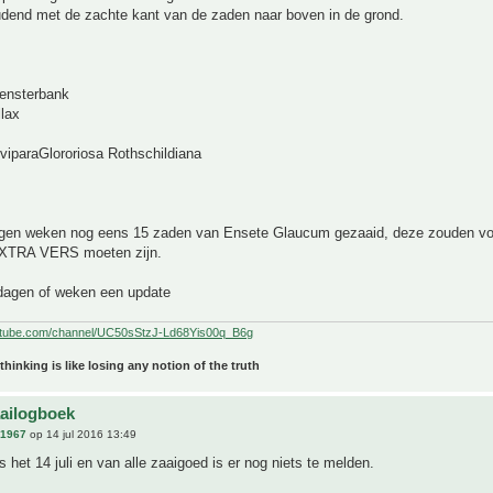
dend met de zachte kant van de zaden naar boven in de grond.
ensterbank
lax
viparaGlororiosa Rothschildiana
agen weken nog eens 15 zaden van Ensete Glaucum gezaaid, deze zouden vo
EXTRA VERS moeten zijn.
dagen of weken een update
utube.com/channel/UC50sStzJ-Ld68Yis00q_B6g
 thinking is like losing any notion of the truth
aailogboek
n1967
op 14 jul 2016 13:49
 het 14 juli en van alle zaaigoed is er nog niets te melden.