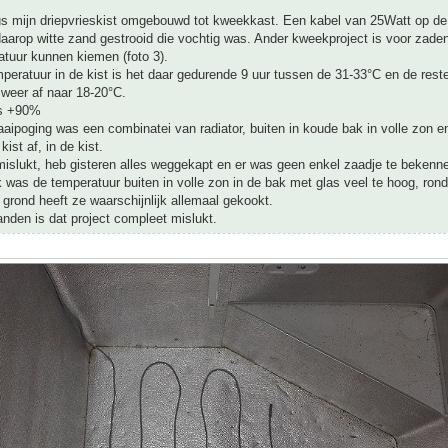
us mijn driepvrieskist omgebouwd tot kweekkast. Een kabel van 25Watt op d
arop witte zand gestrooid die vochtig was. Ander kweekproject is voor zaden 
tuur kunnen kiemen (foto 3).
eratuur in de kist is het daar gedurende 9 uur tussen de 31-33°C en de rest
 weer af naar 18-20°C.
is +90%
aaipoging was een combinatei van radiator, buiten in koude bak in volle zon e
ist af, in de kist.
 mislukt, heb gisteren alles weggekapt en er was geen enkel zaadje te bekenn
k was de temperatuur buiten in volle zon in de bak met glas veel te hoog, ron
 grond heeft ze waarschijnlijk allemaal gekookt.
nden is dat project compleet mislukt.