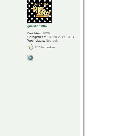
guardian1967
Berichten:
2028
Geregistreerd:
11 feb 2016 13:04
Woonplaats:
Neerpelt
137 bedankjes