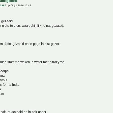
aailogboek
n1967
op 08 jul 2016 12:48
 gezaaid.
 niets te zien, waarschijnlijk te nat gezaaid.
n dadel gezaaid en in potje in kist gezet.
usa start me weken in water met nitrozyme
ocarpa
ana
ensis
s forma India
a
cum
pakket gezaaid en in bak gezet.