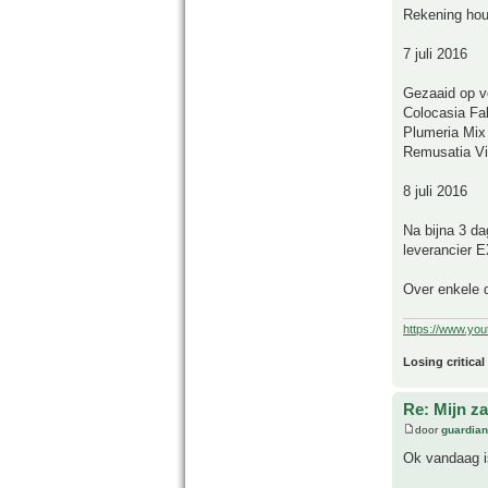
Rekening hou
7 juli 2016
Gezaaid op v
Colocasia Fal
Plumeria Mix
Remusatia Vi
8 juli 2016
Na bijna 3 d
leverancier 
Over enkele 
https://www.yo
Losing critical
Re: Mijn z
door
guardia
Ok vandaag is