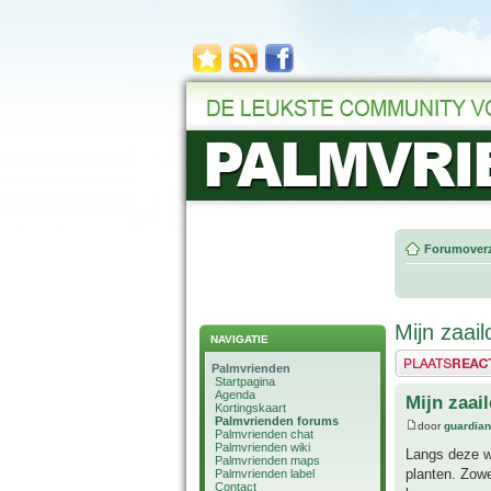
Forumoverz
Mijn zaai
NAVIGATIE
Plaats een reactie
Palmvrienden
Startpagina
Agenda
Mijn zaai
Kortingskaart
Palmvrienden forums
door
guardia
Palmvrienden chat
Palmvrienden wiki
Langs deze we
Palmvrienden maps
planten. Zowe
Palmvrienden label
Contact