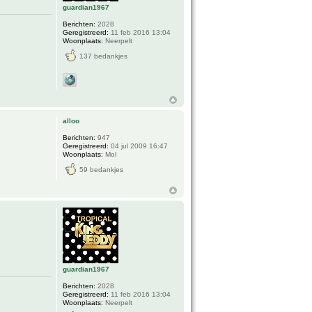
guardian1967
Berichten:
2028
Geregistreerd:
11 feb 2016 13:04
Woonplaats:
Neerpelt
137 bedankjes
alloo
Berichten:
947
Geregistreerd:
04 jul 2009 16:47
Woonplaats:
Mol
59 bedankjes
guardian1967
Berichten:
2028
Geregistreerd:
11 feb 2016 13:04
Woonplaats:
Neerpelt