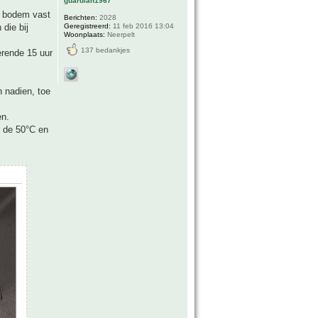
guardian1967
e bodem vast
Berichten:
2028
Geregistreerd:
11 feb 2016 13:04
die bij
Woonplaats:
Neerpelt
137 bedankjes
erende 15 uur
n nadien, toe
en.
d de 50°C en