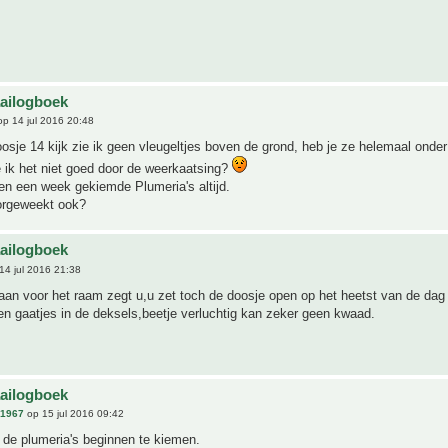
aailogboek
p 14 jul 2016 20:48
oosje 14 kijk zie ik geen vleugeltjes boven de grond, heb je ze helemaal onde
e ik het niet goed door de weerkaatsing?
en een week gekiemde Plumeria's altijd.
orgeweekt ook?
aailogboek
14 jul 2016 21:38
aan voor het raam zegt u,u zet toch de doosje open op het heetst van de dag
n gaatjes in de deksels,beetje verluchtig kan zeker geen kwaad.
s
aailogboek
n1967
op 15 jul 2016 09:42
 de plumeria's beginnen te kiemen.