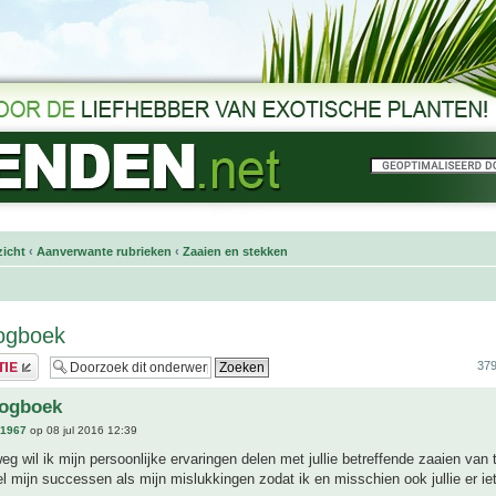
icht
‹
Aanverwante rubrieken
‹
Zaaien en stekken
logboek
379
logboek
n1967
op 08 jul 2016 12:39
g wil ik mijn persoonlijke ervaringen delen met jullie betreffende zaaien van 
l mijn successen als mijn mislukkingen zodat ik en misschien ook jullie er ie