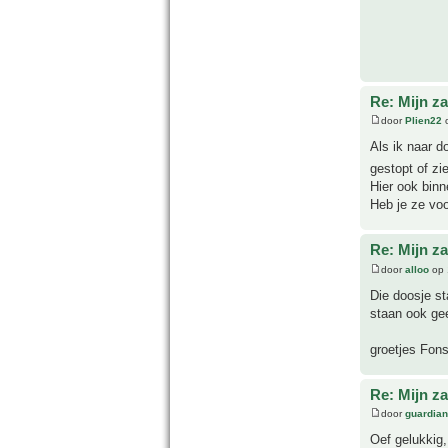
Re: Mijn z
door
Plien22
o
Als ik naar d
gestopt of zi
Hier ook binn
Heb je ze vo
Re: Mijn z
door
alloo
op 
Die doosje st
staan ook gee
groetjes Fon
Re: Mijn z
door
guardia
Oef gelukkig,