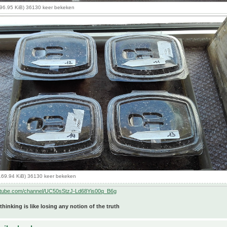
96.95 KiB) 36130 keer bekeken
169.94 KiB) 36130 keer bekeken
utube.com/channel/UC50sStzJ-Ld68Yis00q_B6g
 thinking is like losing any notion of the truth