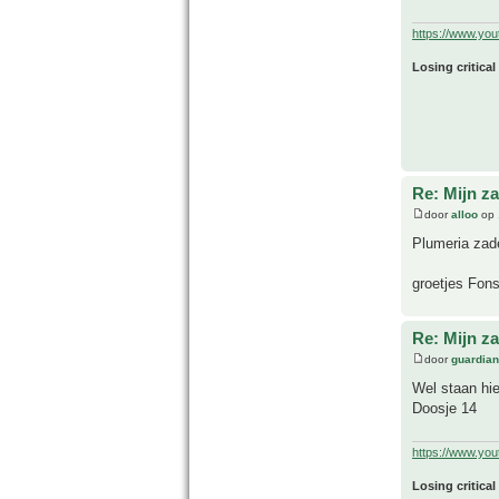
https://www.yo
Losing critical
Re: Mijn z
door
alloo
op 
Plumeria zad
groetjes Fon
Re: Mijn z
door
guardia
Wel staan hie
Doosje 14
https://www.yo
Losing critical