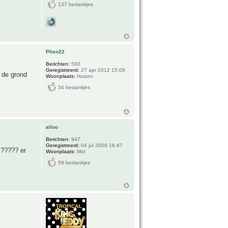
137 bedankjes
Plien22
Berichten:
500
Geregistreerd:
27 apr 2012 15:09
r de grond
Woonplaats:
Huizen
34 bedankjes
alloo
Berichten:
947
Geregistreerd:
04 jul 2009 16:47
 ????? er
Woonplaats:
Mol
59 bedankjes