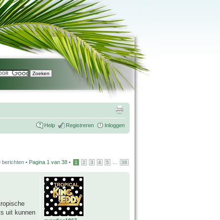
Help
Registreren
Inloggen
 berichten •
Pagina
1
van
38
•
...
1
2
3
4
5
38
tropische
ts uit kunnen