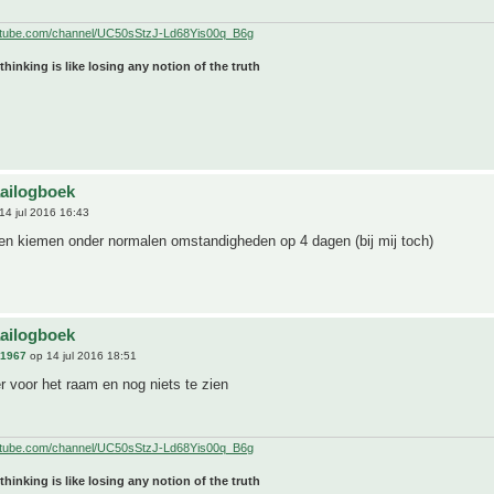
utube.com/channel/UC50sStzJ-Ld68Yis00q_B6g
 thinking is like losing any notion of the truth
aailogboek
14 jul 2016 16:43
en kiemen onder normalen omstandigheden op 4 dagen (bij mij toch)
s
aailogboek
n1967
op 14 jul 2016 18:51
r voor het raam en nog niets te zien
utube.com/channel/UC50sStzJ-Ld68Yis00q_B6g
 thinking is like losing any notion of the truth