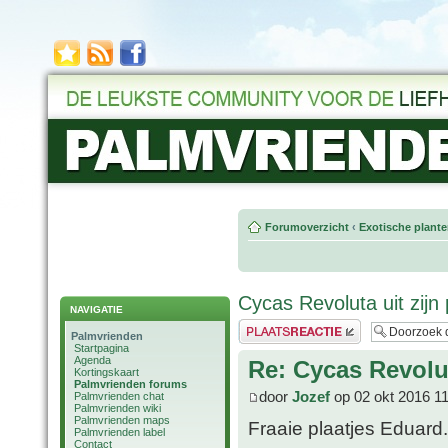
Forumoverzicht
‹
Exotische plant
Cycas Revoluta uit zijn
NAVIGATIE
Plaats een reactie
Palmvrienden
Startpagina
Agenda
Re: Cycas Revolut
Kortingskaart
Palmvrienden forums
door
Jozef
op 02 okt 2016 1
Palmvrienden chat
Palmvrienden wiki
Palmvrienden maps
Fraaie plaatjes Eduard
Palmvrienden label
Contact