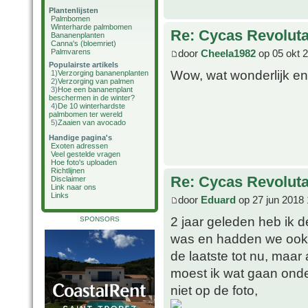
Plantenlijsten
Palmbomen
Winterharde palmbomen
Re: Cycas Revoluta 
Bananenplanten
Canna's (bloemriet)
door
Cheela1982
op 05 okt 
Palmvarens
Populairste artikels
Wow, wat wonderlijk en b
1)
Verzorging bananenplanten
2)
Verzorging van palmen
3)
Hoe een bananenplant
beschermen in de winter?
4)
De 10 winterhardste
palmbomen ter wereld
5)
Zaaien van avocado
Handige pagina's
Exoten adressen
Veel gestelde vragen
Hoe foto's uploaden
Richtlijnen
Re: Cycas Revoluta 
Disclaimer
Link naar ons
Links
door
Eduard
op 27 jun 2018 
2 jaar geleden heb ik
SPONSORS
was en hadden we ook g
de laatste tot nu, maar
moest ik wat gaan onde
niet op de foto,