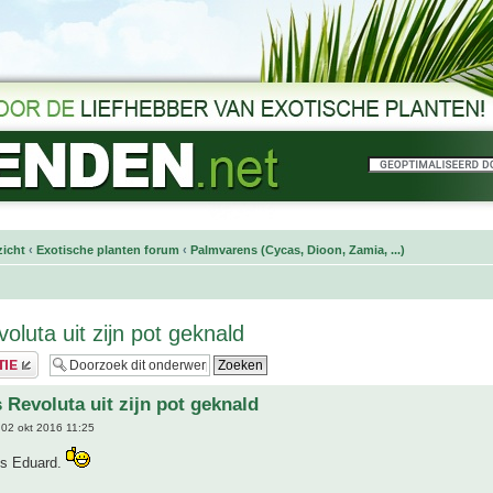
icht
‹
Exotische planten forum
‹
Palmvarens (Cycas, Dioon, Zamia, ...)
oluta uit zijn pot geknald
 Revoluta uit zijn pot geknald
02 okt 2016 11:25
jes Eduard.