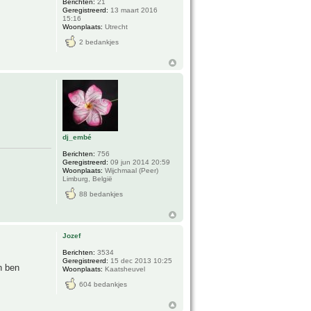
Berichten:
21
Geregistreerd:
13 maart 2016
15:16
Woonplaats:
Utrecht
2 bedankjes
dj_embé
Berichten:
756
Geregistreerd:
09 jun 2014 20:59
Woonplaats:
Wijchmaal (Peer)
Limburg, België
88 bedankjes
Jozef
Berichten:
3534
Geregistreerd:
15 dec 2013 10:25
n ben
Woonplaats:
Kaatsheuvel
604 bedankjes