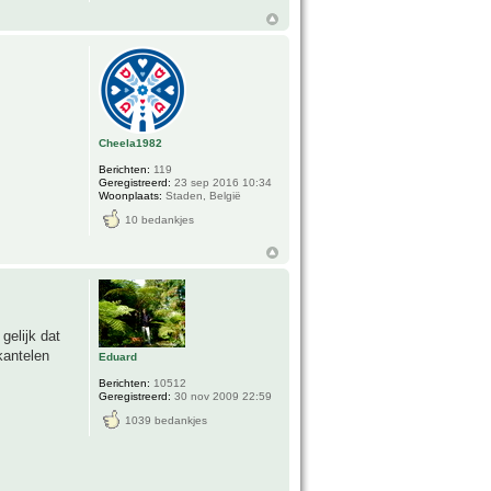
Cheela1982
Berichten:
119
Geregistreerd:
23 sep 2016 10:34
Woonplaats:
Staden, België
10 bedankjes
gelijk dat
kantelen
Eduard
Berichten:
10512
Geregistreerd:
30 nov 2009 22:59
1039 bedankjes