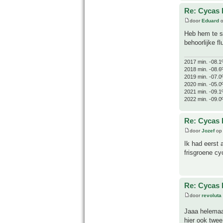
Re: Cycas R
door
Eduard
o
Heb hem te sn
behoorlijke f
2017 min. -08.1
2018 min. -08.6
2019 min. -07.0
2020 min. -05.0
2021 min. -09.1
2022 min. -09.0
Re: Cycas R
door
Jozef
op 
Ik had eerst 
frisgroene cy
Re: Cycas R
door
revoluta
Jaaa helemaal
hier ook twee