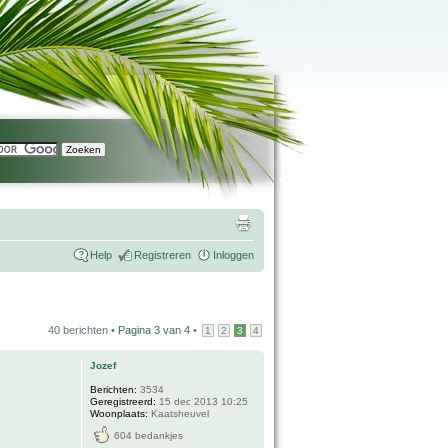
Help
Registreren
Inloggen
40 berichten •
Pagina
3
van
4
•
1
2
3
4
Jozef
Berichten:
3534
Geregistreerd:
15 dec 2013 10:25
Woonplaats:
Kaatsheuvel
604 bedankjes