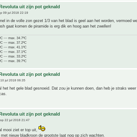
evoluta uit zijn pot geknald
p 09 jul 2018 22:19
el in de volle zon gezet 1/3 van het blad is geel aan het worden, vermoed we
lush gaat komen de piramide is erg dik en hoog aan het zwellen!
ºC --- max. 34.7ºC
ºC --- max. 37.2ºC
ºC --- max. 41.1ºC
ºC --- max. 37.1ºC
ºC --- max. 33.2ºC
ºC --- max. 39.7ºC
evoluta uit zijn pot geknald
10 jul 2018 06:35
al het het gele blad gesnoeid. Dat zou je kunnen doen, dan heb je straks weer
cas.
evoluta uit zijn pot geknald
op 22 jul 2018 21:47
 mooi ziet er top uit,
 met nieuw bladkroon de grootste laat nog op zich wachten.