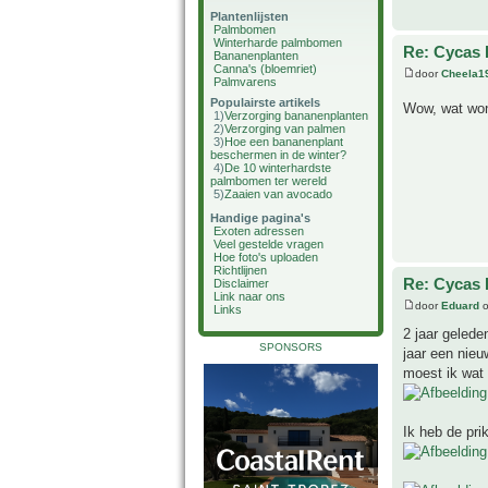
Plantenlijsten
Palmbomen
Winterharde palmbomen
Re: Cycas R
Bananenplanten
Canna's (bloemriet)
door
Cheela1
Palmvarens
Populairste artikels
Wow, wat wonde
1)
Verzorging bananenplanten
2)
Verzorging van palmen
3)
Hoe een bananenplant
beschermen in de winter?
4)
De 10 winterhardste
palmbomen ter wereld
5)
Zaaien van avocado
Handige pagina's
Exoten adressen
Veel gestelde vragen
Hoe foto's uploaden
Richtlijnen
Re: Cycas R
Disclaimer
Link naar ons
door
Eduard
o
Links
2 jaar geled
SPONSORS
jaar een nieu
moest ik wat 
Ik heb de pri