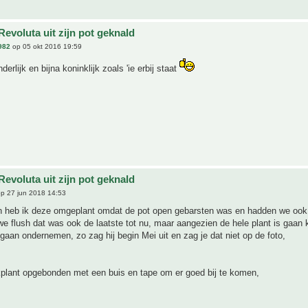
evoluta uit zijn pot geknald
982
op 05 okt 2016 19:59
rlijk en bijna koninklijk zoals 'ie erbij staat
evoluta uit zijn pot geknald
p 27 jun 2018 14:53
en heb ik deze omgeplant omdat de pot open gebarsten was en hadden we ook 
we flush dat was ook de laatste tot nu, maar aangezien de hele plant is gaan 
gaan ondernemen, zo zag hij begin Mei uit en zag je dat niet op de foto,
kplant opgebonden met een buis en tape om er goed bij te komen,