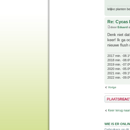
lelijke planten 
Re: Cycas R
door
Eduard
o
Denk niet dat
keer! Ik ga o
nieuwe flush 
2017 min. -08.1
2018 min. -08.6
2019 min. -07.0
2020 min. -05.0
2021 min. -09.1
2022 min. -09.0
Vorige
Plaats een reactie
Keer terug naar
WIE IS ER ONLI
Gebruikers op dit