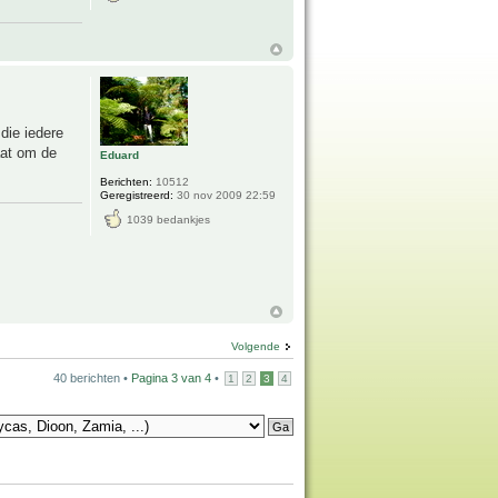
die iedere
aat om de
Eduard
Berichten:
10512
Geregistreerd:
30 nov 2009 22:59
1039 bedankjes
Volgende
40 berichten •
Pagina
3
van
4
•
1
2
3
4