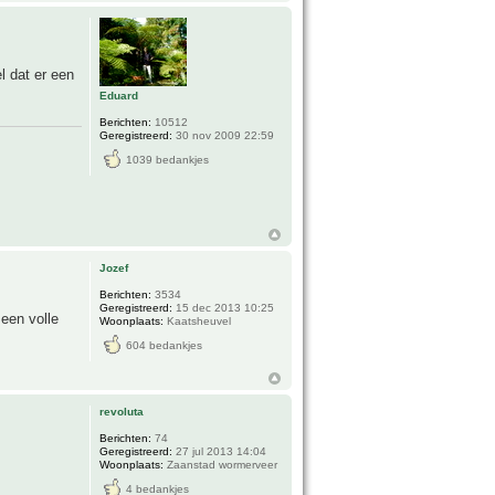
l dat er een
Eduard
Berichten:
10512
Geregistreerd:
30 nov 2009 22:59
1039 bedankjes
Jozef
Berichten:
3534
Geregistreerd:
15 dec 2013 10:25
 een volle
Woonplaats:
Kaatsheuvel
604 bedankjes
revoluta
Berichten:
74
Geregistreerd:
27 jul 2013 14:04
Woonplaats:
Zaanstad wormerveer
4 bedankjes