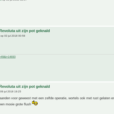
evoluta uit zijn pot geknald
op 03 jul 2018 00:58
f=49&t=14693
evoluta uit zijn pot geknald
09 jul 2018 19:25
aanden voor geweest met een zelfde operatie, wortels ook met rust gelaten e
een mooie grote flush