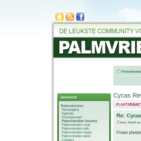
Forumoverz
Cycas Rev
NAVIGATIE
Plaats een reactie
Palmvrienden
Startpagina
Agenda
Re: Cycas
Kortingskaart
Palmvrienden forums
door
Jozef
op 
Palmvrienden chat
Palmvrienden wiki
Fraaie plaat
Palmvrienden maps
Palmvrienden label
Contact