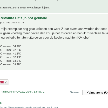
bestaan niet .soms moet je wat langer kijken..
evoluta uit zijn pot geknald
p 29 aug 2018 17:38
 mijn exemplaar nog gaat uitlopen zou weer 2 jaar overslaan worden dat deed 
ok geen voeding meer geven dan zou je het forceren en ben ik misschien te l
nog volledig te laten uitgroeien voor de koelere nachten [Oktober]
ºC --- max. 34.7ºC
ºC --- max. 37.2ºC
ºC --- max. 41.1ºC
ºC --- max. 37.1ºC
ºC --- max. 33.2ºC
ºC --- max. 39.7ºC
 Palmvarens (Cycas, Dioon, Zamia, ...)
Ga naar:
NE
 forum: Geen geregistreerde gebruikers. en 1 gast