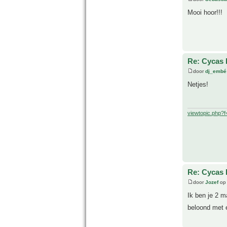
Mooi hoor!!!
Re: Cycas R
door
dj_embé
Netjes!
viewtopic.php?
Re: Cycas R
door
Jozef
op 
Ik ben je 2 m
beloond met 