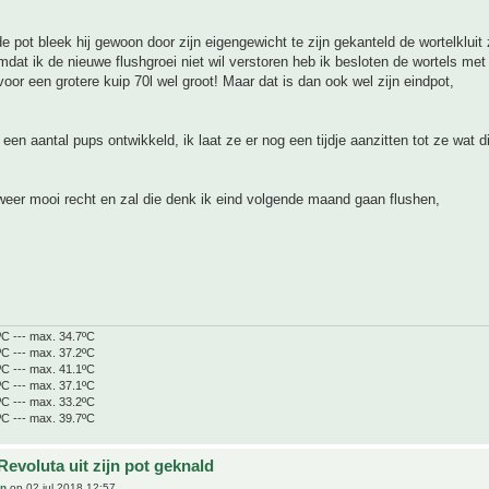
e pot bleek hij gewoon door zijn eigengewicht te zijn gekanteld de wortelkluit 
mdat ik de nieuwe flushgroei niet wil verstoren heb ik besloten de wortels met 
voor een grotere kuip 70l wel groot! Maar dat is dan ook wel zijn eindpot,
 een aantal pups ontwikkeld, ik laat ze er nog een tijdje aanzitten tot ze wat di
weer mooi recht en zal die denk ik eind volgende maand gaan flushen,
ºC --- max. 34.7ºC
ºC --- max. 37.2ºC
ºC --- max. 41.1ºC
ºC --- max. 37.1ºC
ºC --- max. 33.2ºC
ºC --- max. 39.7ºC
evoluta uit zijn pot geknald
an
op 02 jul 2018 12:57