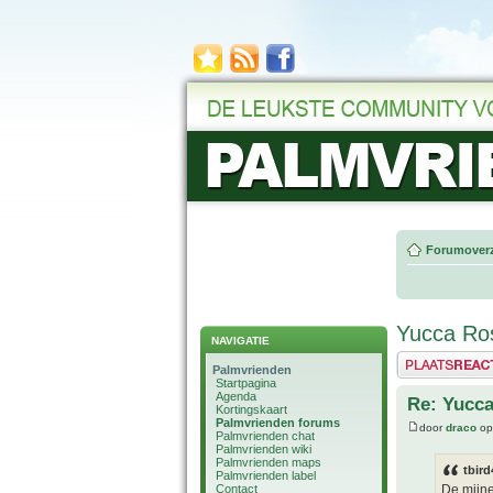
Forumoverz
Yucca Ros
NAVIGATIE
Plaats een reactie
Palmvrienden
Startpagina
Agenda
Re: Yucca
Kortingskaart
Palmvrienden forums
door
draco
op
Palmvrienden chat
Palmvrienden wiki
Palmvrienden maps
tbird
Palmvrienden label
Contact
De mijne