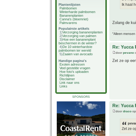
Ik haal 
Plantenlijsten
Palmbomen
Winterharde palmbomen
Bananenplanten
Canna's (bloemriet)
Zolang de kui
Palmvarens
Populairste artikels
1)
Verzorging bananenplanten
"Alleen mensen d
2)
Verzorging van palmen
3)
Hoe een bananenplant
beschermen in de winter?
Re: Yucca 
4)
De 10 winterhardste
palmbomen ter wereld
door
pevano
o
5)
Zaaien van avocado
Zet ze op een
Handige pagina's
Exoten adressen
Veel gestelde vragen
Hoe foto's uploaden
Richtlijnen
Disclaimer
Link naar ons
Links
SPONSORS
Re: Yucca 
door
draco
op
peva
Zet ze o