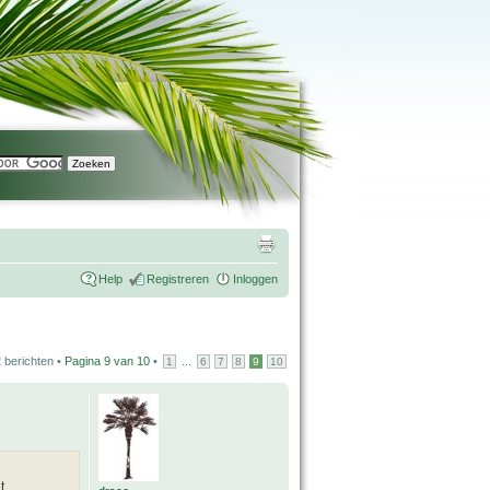
Help
Registreren
Inloggen
 berichten •
Pagina
9
van
10
•
...
1
6
7
8
9
10
t.