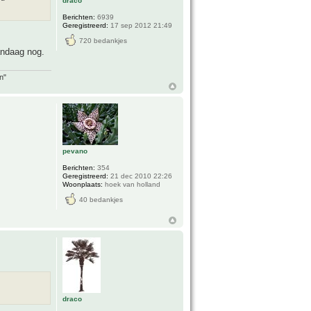
draco
Berichten:
6939
Geregistreerd:
17 sep 2012 21:49
720 bedankjes
vandaag nog.
n"
pevano
Berichten:
354
Geregistreerd:
21 dec 2010 22:26
Woonplaats:
hoek van holland
40 bedankjes
draco