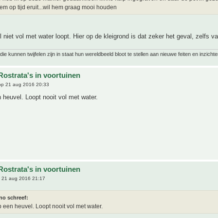
hem op tijd eruit...wil hem graag mooi houden
l niet vol met water loopt. Hier op de kleigrond is dat zeker het geval, zelfs 
ie kunnen twijfelen zijn in staat hun wereldbeeld bloot te stellen aan nieuwe feiten en inzichte
Rostrata's in voortuinen
p 21 aug 2016 20:33
 heuvel. Loopt nooit vol met water.
Rostrata's in voortuinen
 21 aug 2016 21:17
no schreef:
p een heuvel. Loopt nooit vol met water.