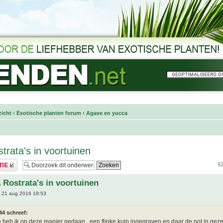
icht
‹
Exotische planten forum
‹
Agave en yucca
trata's in voortuinen
92
 Rostrata's in voortuinen
 21 aug 2016 18:53
44 schreef:
 heb ik op deze manier gedaan...een flinke kuip ingegraven en daar de pot in geze