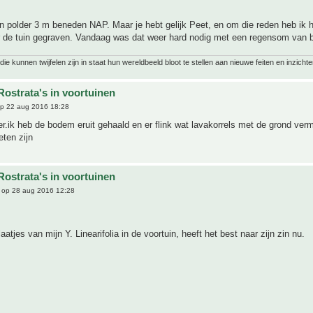
n polder 3 m beneden NAP. Maar je hebt gelijk Peet, en om die reden heb ik h
r de tuin gegraven. Vandaag was dat weer hard nodig met een regensom van 
ie kunnen twijfelen zijn in staat hun wereldbeeld bloot te stellen aan nieuwe feiten en inzichte
Rostrata's in voortuinen
p 22 aug 2016 18:28
r.ik heb de bodem eruit gehaald en er flink wat lavakorrels met de grond ver
ten zijn
Rostrata's in voortuinen
op 28 aug 2016 12:28
atjes van mijn Y. Linearifolia in de voortuin, heeft het best naar zijn zin nu.