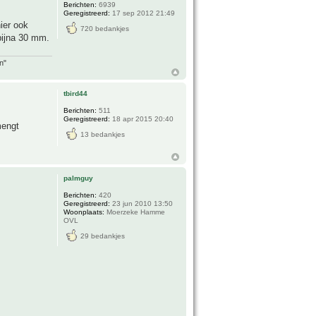
Berichten:
6939
Geregistreerd:
17 sep 2012 21:49
ier ook
720 bedankjes
bijna 30 mm.
n"
tbird44
Berichten:
511
Geregistreerd:
18 apr 2015 20:40
mengt
13 bedankjes
palmguy
Berichten:
420
Geregistreerd:
23 jun 2010 13:50
Woonplaats:
Moerzeke Hamme
OVL
29 bedankjes