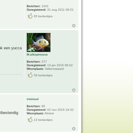
Berichten:
1041
Geregistreerd:
31 aug 2011 08:51
65 bedankjes
ook een yucca
M.altispinosus
Berichten:
377
Geregistreerd:
13 jan 2016 08:42
Woonplaats:
Valkenswaard
59 bedankjes
irminsul
Berichten:
95
Geregistreerd:
02 nov 2015 16:32
stbestendig
Woonplaats:
Almere
13 bedankjes