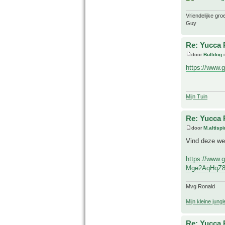
Vriendelijke gro
Guy
Re: Yucca 
door
Bulldog
o
https://www.
Mijn Tuin
Re: Yucca 
door
M.altisp
Vind deze wel
https://www.
Mge2AqHqZ8Q
Mvg Ronald
Mijn kleine jungl
Re: Yucca 