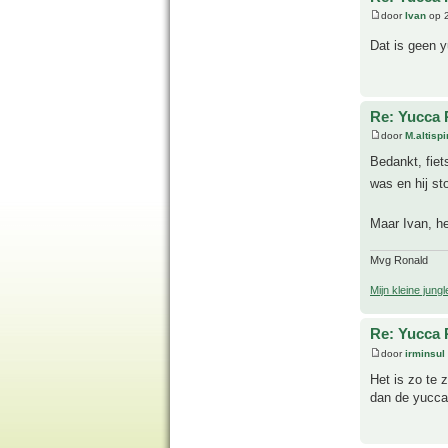
door
Ivan
op 2
Dat is geen 
Re: Yucca 
door
M.altisp
Bedankt, fiet
was en hij st
Maar Ivan, h
Mvg Ronald
Mijn kleine jungl
Re: Yucca 
door
irminsul
Het is zo te
dan de yucca