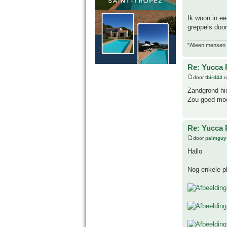
Ik woon in ee
greppels doo
"Alleen mensen d
Re: Yucca 
door
tbird44
o
Zandgrond hie
Zou goed moe
Re: Yucca 
door
palmguy
Hallo
Nog enkele pla