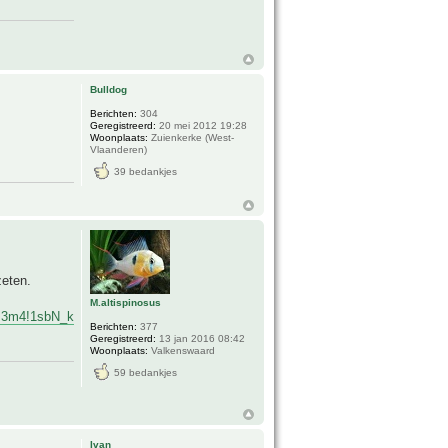
Bulldog
Berichten:
304
Geregistreerd:
20 mei 2012 19:28
Woonplaats:
Zuienkerke (West-
Vlaanderen)
39 bedankjes
zeten.
M.altispinosus
e1!3m4!1sbN_kda_SUk-
Berichten:
377
Geregistreerd:
13 jan 2016 08:42
Woonplaats:
Valkenswaard
59 bedankjes
Ivan