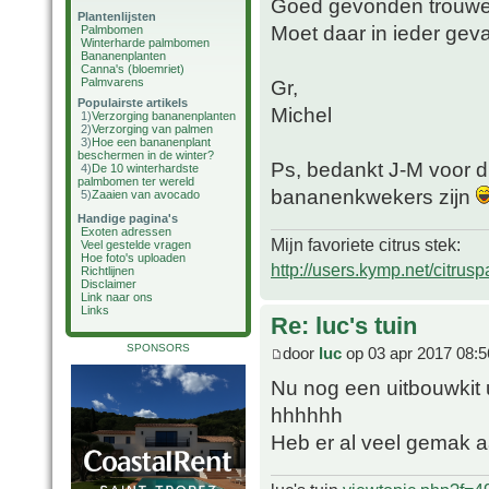
Goed gevonden trouwen
Plantenlijsten
Moet daar in ieder gev
Palmbomen
Winterharde palmbomen
Bananenplanten
Canna's (bloemriet)
Palmvarens
Gr,
Populairste artikels
Michel
1)
Verzorging bananenplanten
2)
Verzorging van palmen
3)
Hoe een bananenplant
beschermen in de winter?
Ps, bedankt J-M voor di
4)
De 10 winterhardste
palmbomen ter wereld
bananenkwekers zijn
5)
Zaaien van avocado
Handige pagina's
Exoten adressen
Mijn favoriete citrus stek:
Veel gestelde vragen
Hoe foto's uploaden
http://users.kymp.net/citru
Richtlijnen
Disclaimer
Link naar ons
Links
Re: luc's tuin
SPONSORS
door
luc
op 03 apr 2017 08:5
Nu nog een uitbouwkit 
hhhhhh
Heb er al veel gemak