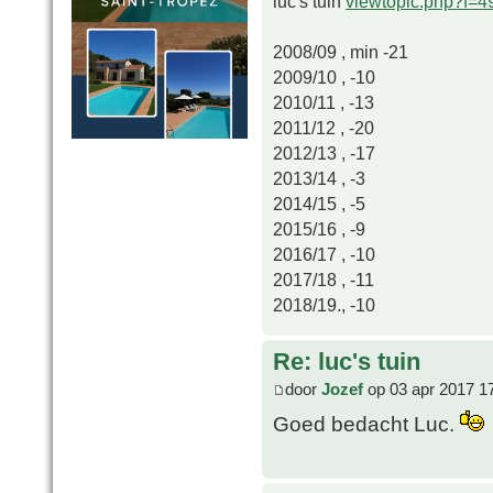
luc's tuin
viewtopic.php?f=
2008/09 , min -21
2009/10 , -10
2010/11 , -13
2011/12 , -20
2012/13 , -17
2013/14 , -3
2014/15 , -5
2015/16 , -9
2016/17 , -10
2017/18 , -11
2018/19., -10
Re: luc's tuin
door
Jozef
op 03 apr 2017 1
Goed bedacht Luc.