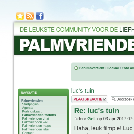
Forumoverzicht
‹
Sociaal
‹
Foto al
luc's tuin
NAVIGATIE
Plaats een reactie
Palmvrienden
Startpagina
Agenda
Re: luc's tuin
Kortingskaart
Palmvrienden forums
door
GeL
op 03 apr 2017 07:
Palmvrienden chat
Palmvrienden wiki
Palmvrienden maps
Haha, leuk filmpje! Luc
Palmvrienden label
Contact