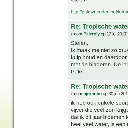
http://palmvrienden.net/for
Re: Tropische water
door
Peleroly
op 12 jul 2017
Stefan,
Ik maak me niet zo druk
kuip houd en daardoor 
met de bladeren. De lel
Peter
Re: Tropische water
door
bjornobo
op 30 jun 201
ik heb ook enkele soort
vijver die veel zon krij
dat ik dit jaar bloemen 
heel veel water, is een