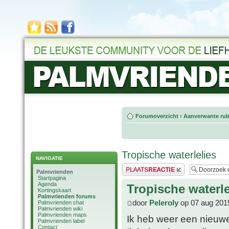
Forumoverzicht
‹
Aanverwante rub
Tropische waterlelies
NAVIGATIE
Plaats een reactie
Palmvrienden
Startpagina
Agenda
Tropische waterle
Kortingskaart
Palmvrienden forums
door
Peleroly
op 07 aug 201
Palmvrienden chat
Palmvrienden wiki
Palmvrienden maps
Ik heb weer een nieuwe
Palmvrienden label
Contact