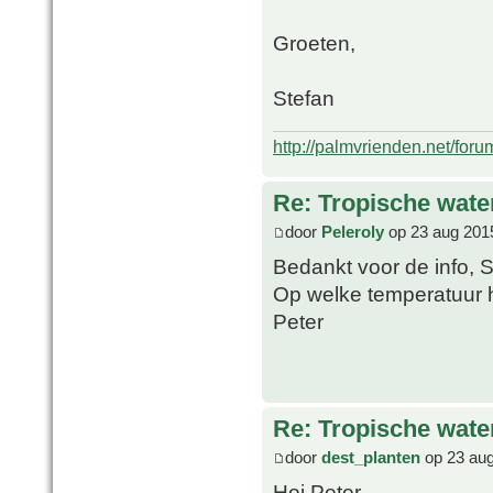
Groeten,
Stefan
http://palmvrienden.net/for
Re: Tropische water
door
Peleroly
op 23 aug 201
Bedankt voor de info, 
Op welke temperatuur h
Peter
Re: Tropische water
door
dest_planten
op 23 aug
Hoi Peter,