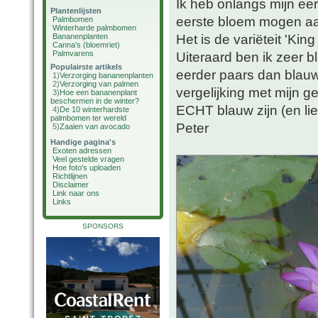
Ik heb onlangs mijn ee
Plantenlijsten
eerste bloem mogen a
Palmbomen
Winterharde palmbomen
Het is de variëteit 'Kin
Bananenplanten
Canna's (bloemriet)
Palmvarens
Uiteraard ben ik zeer bl
Populairste artikels
eerder paars dan blauw
1)
Verzorging bananenplanten
2)
Verzorging van palmen
vergelijking met mijn 
3)
Hoe een bananenplant
beschermen in de winter?
ECHT blauw zijn (en li
4)
De 10 winterhardste
palmbomen ter wereld
Peter
5)
Zaaien van avocado
Handige pagina's
Exoten adressen
Veel gestelde vragen
Hoe foto's uploaden
Richtlijnen
Disclaimer
Link naar ons
Links
SPONSORS