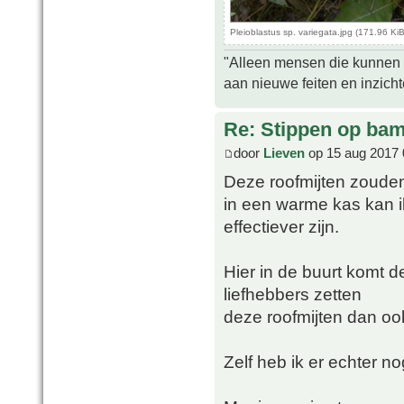
Pleioblastus sp. variegata.jpg (171.96 K
"Alleen mensen die kunnen tw
aan nieuwe feiten en inzich
Re: Stippen op ba
door
Lieven
op 15 aug 2017 
Deze roofmijten zouden 
in een warme kas kan i
effectiever zijn.
Hier in de buurt komt 
liefhebbers zetten
deze roofmijten dan ook
Zelf heb ik er echter n