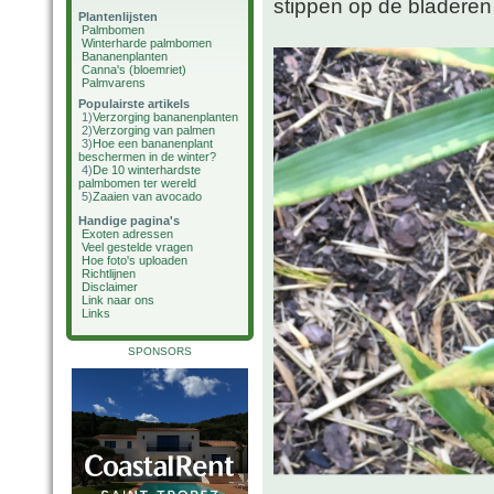
stippen op de bladeren
Plantenlijsten
Palmbomen
Winterharde palmbomen
Bananenplanten
Canna's (bloemriet)
Palmvarens
Populairste artikels
1)
Verzorging bananenplanten
2)
Verzorging van palmen
3)
Hoe een bananenplant
beschermen in de winter?
4)
De 10 winterhardste
palmbomen ter wereld
5)
Zaaien van avocado
Handige pagina's
Exoten adressen
Veel gestelde vragen
Hoe foto's uploaden
Richtlijnen
Disclaimer
Link naar ons
Links
SPONSORS