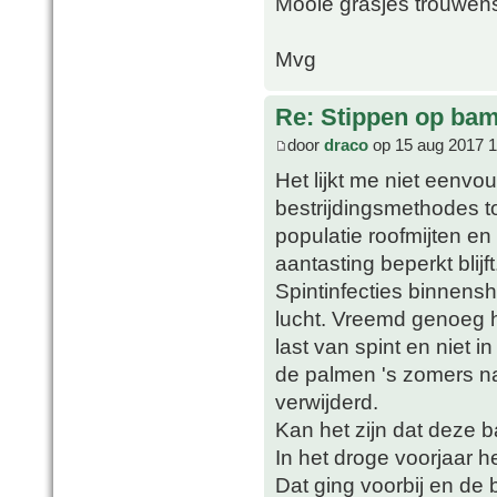
Mooie grasjes trouwens
Mvg
Re: Stippen op ba
door
draco
op 15 aug 2017 1
Het lijkt me niet eenvo
bestrijdingsmethodes to
populatie roofmijten en
aantasting beperkt blijft
Spintinfecties binnens
lucht. Vreemd genoeg 
last van spint en niet i
de palmen 's zomers na
verwijderd.
Kan het zijn dat deze b
In het droge voorjaar h
Dat ging voorbij en de 