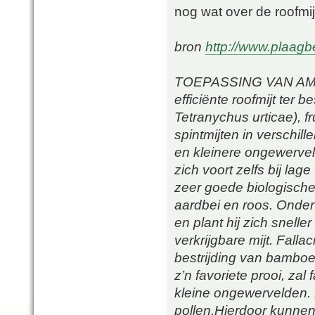
nog wat over de roofmij
bron
http://www.plaagb
TOEPASSING VAN AMBLY
efficiënte roofmijt ter 
Tetranychus urticae), f
spintmijten in verschi
en kleinere ongewervelde
zich voort zelfs bij la
zeer goede biologische
aardbei en roos. Onder
en plant hij zich snel
verkrijgbare mijt. Fall
bestrijding van bamboemi
z’n favoriete prooi, zal
kleine ongewervelden. 
pollen.Hierdoor kunnen 