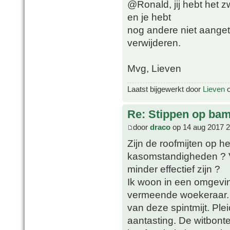
@Ronald, jij hebt het z
en je hebt
nog andere niet aanget
verwijderen.
Mvg, Lieven
Laatst bijgewerkt door
Lieven
o
Re: Stippen op ba
door
draco
op 14 aug 2017 2
Zijn de roofmijten op h
kasomstandigheden ? V
minder effectief zijn ?
Ik woon in een omgevin
vermeende woekeraar. 
van deze spintmijt. Pl
aantasting. De witbont