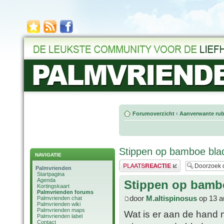
Forumoverzicht
‹
Aanverwante rub
Stippen op bamboe bla
NAVIGATIE
Plaats een reactie
Palmvrienden
Startpagina
Agenda
Stippen op bamb
Kortingskaart
Palmvrienden forums
door
M.altispinosus
op 13 a
Palmvrienden chat
Palmvrienden wiki
Palmvrienden maps
Wat is er aan de hand 
Palmvrienden label
Contact