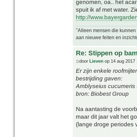
genomen, oa.. het acar
spuit ik af met water. Zi
http://www.bayergarden.
"Alleen mensen die kunnen tw
aan nieuwe feiten en inzich
Re: Stippen op ba
door
Lieven
op 14 aug 2017 
Er zijn enkele roofmijt
bestrijding gaven:
Amblyseius cucumeris a
bron: Biobest Group
Na aantasting de voorbi
maar dit jaar valt het
(lange droge periodes 