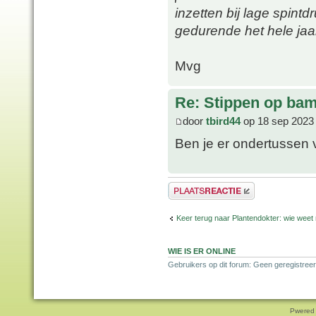
inzetten bij lage spintd
gedurende het hele jaar
Mvg
Re: Stippen op ba
door
tbird44
op 18 sep 2023
Ben je er ondertussen 
Plaats een reactie
Keer terug naar Plantendokter: wie weet
WIE IS ER ONLINE
Gebruikers op dit forum: Geen geregistreer
Pwered