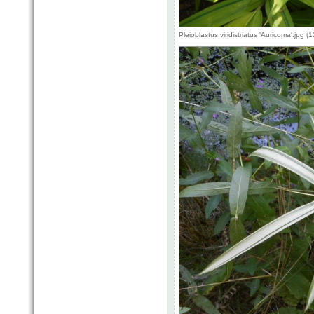
Pleioblastus viridistriatus 'Auricoma'.jpg