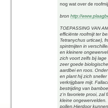
nog wat over de roofmij
bron
http://www.plaagb
TOEPASSING VAN AMBLY
efficiënte roofmijt ter 
Tetranychus urticae), f
spintmijten in verschi
en kleinere ongewervelde
zich voort zelfs bij la
zeer goede biologische
aardbei en roos. Onder
en plant hij zich snel
verkrijgbare mijt. Fall
bestrijding van bamboemi
z’n favoriete prooi, zal
kleine ongewervelden. 
pollen.Hierdoor kunnen 