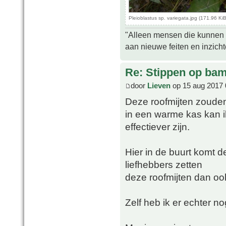
Pleioblastus sp. variegata.jpg (171.96 K
"Alleen mensen die kunnen tw
aan nieuwe feiten en inzich
Re: Stippen op ba
door
Lieven
op 15 aug 2017 
Deze roofmijten zouden 
in een warme kas kan i
effectiever zijn.
Hier in de buurt komt 
liefhebbers zetten
deze roofmijten dan ook
Zelf heb ik er echter n