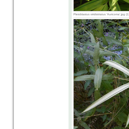
Pleioblastus viridistriatus 'Auricoma'.jpg