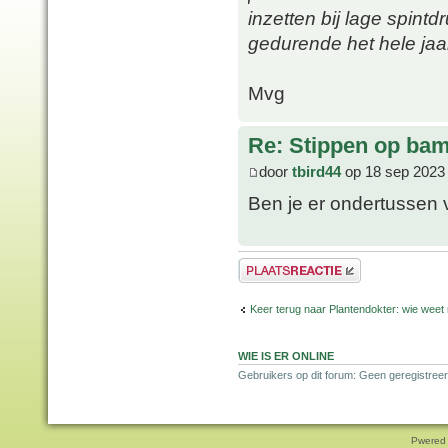
inzetten bij lage spintd
gedurende het hele jaar
Mvg
Re: Stippen op ba
door
tbird44
op 18 sep 2023
Ben je er ondertussen 
Plaats een reactie
Keer terug naar Plantendokter: wie weet
WIE IS ER ONLINE
Gebruikers op dit forum: Geen geregistreer
Pwered