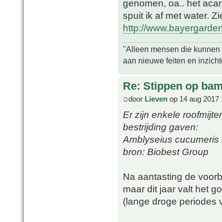
genomen, oa.. het acar
spuit ik af met water. Zi
http://www.bayergarden.
"Alleen mensen die kunnen tw
aan nieuwe feiten en inzich
Re: Stippen op ba
door
Lieven
op 14 aug 2017 
Er zijn enkele roofmijt
bestrijding gaven:
Amblyseius cucumeris a
bron: Biobest Group
Na aantasting de voorbi
maar dit jaar valt het
(lange droge periodes 