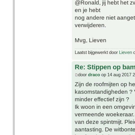
@Ronald, jij hebt het z
en je hebt
nog andere niet aanget
verwijderen.
Mvg, Lieven
Laatst bijgewerkt door
Lieven
o
Re: Stippen op ba
door
draco
op 14 aug 2017 2
Zijn de roofmijten op h
kasomstandigheden ? V
minder effectief zijn ?
Ik woon in een omgevin
vermeende woekeraar. 
van deze spintmijt. Pl
aantasting. De witbont