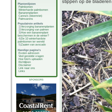
stippen op de bladeren
Plantenlijsten
Palmbomen
Winterharde palmbomen
Bananenplanten
Canna's (bloemriet)
Palmvarens
Populairste artikels
1)
Verzorging bananenplanten
2)
Verzorging van palmen
3)
Hoe een bananenplant
beschermen in de winter?
4)
De 10 winterhardste
palmbomen ter wereld
5)
Zaaien van avocado
Handige pagina's
Exoten adressen
Veel gestelde vragen
Hoe foto's uploaden
Richtlijnen
Disclaimer
Link naar ons
Links
SPONSORS