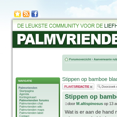
Forumoverzicht
‹
Aanverwante rub
Stippen op bamboe bla
NAVIGATIE
Plaats een reactie
Palmvrienden
Startpagina
Agenda
Stippen op bamb
Kortingskaart
Palmvrienden forums
door
M.altispinosus
op 13 a
Palmvrienden chat
Palmvrienden wiki
Palmvrienden maps
Wat is er aan de hand 
Palmvrienden label
Contact