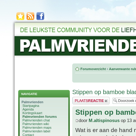
Forumoverzicht
‹
Aanverwante rub
Stippen op bamboe bla
NAVIGATIE
Plaats een reactie
Palmvrienden
Startpagina
Agenda
Stippen op bamb
Kortingskaart
Palmvrienden forums
door
M.altispinosus
op 13 a
Palmvrienden chat
Palmvrienden wiki
Palmvrienden maps
Wat is er aan de hand 
Palmvrienden label
Contact