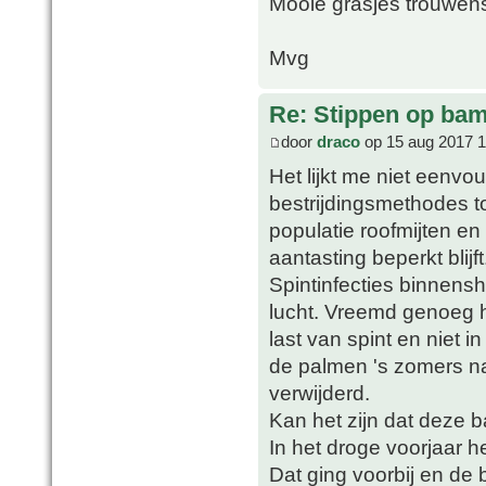
Mooie grasjes trouwens
Mvg
Re: Stippen op ba
door
draco
op 15 aug 2017 1
Het lijkt me niet eenvo
bestrijdingsmethodes to
populatie roofmijten en
aantasting beperkt blijft
Spintinfecties binnens
lucht. Vreemd genoeg 
last van spint en niet i
de palmen 's zomers na
verwijderd.
Kan het zijn dat deze b
In het droge voorjaar h
Dat ging voorbij en de 