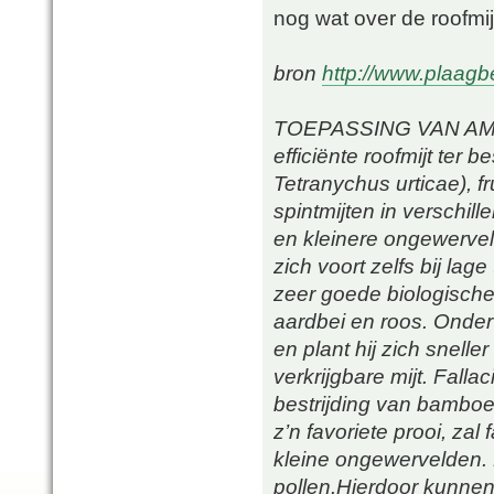
nog wat over de roofmij
bron
http://www.plaagb
TOEPASSING VAN AMBLY
efficiënte roofmijt ter 
Tetranychus urticae), f
spintmijten in verschi
en kleinere ongewervelde
zich voort zelfs bij la
zeer goede biologische
aardbei en roos. Onder
en plant hij zich snel
verkrijgbare mijt. Fall
bestrijding van bamboemi
z’n favoriete prooi, zal
kleine ongewervelden. 
pollen.Hierdoor kunnen 