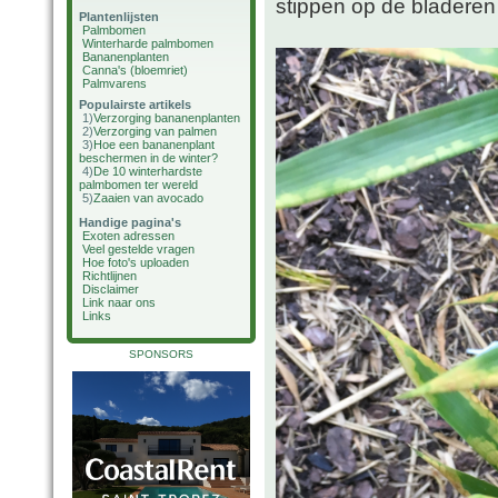
stippen op de bladeren
Plantenlijsten
Palmbomen
Winterharde palmbomen
Bananenplanten
Canna's (bloemriet)
Palmvarens
Populairste artikels
1)
Verzorging bananenplanten
2)
Verzorging van palmen
3)
Hoe een bananenplant
beschermen in de winter?
4)
De 10 winterhardste
palmbomen ter wereld
5)
Zaaien van avocado
Handige pagina's
Exoten adressen
Veel gestelde vragen
Hoe foto's uploaden
Richtlijnen
Disclaimer
Link naar ons
Links
SPONSORS