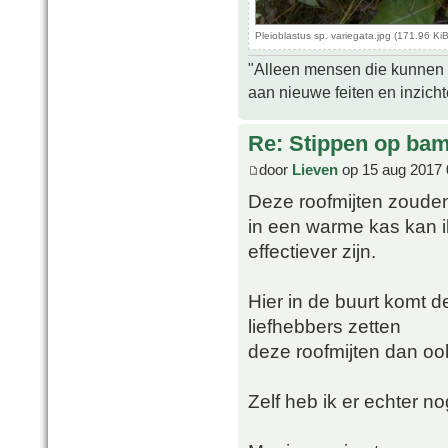
Pleioblastus sp. variegata.jpg (171.96 K
"Alleen mensen die kunnen tw
aan nieuwe feiten en inzich
Re: Stippen op ba
door
Lieven
op 15 aug 2017 
Deze roofmijten zouden 
in een warme kas kan i
effectiever zijn.
Hier in de buurt komt 
liefhebbers zetten
deze roofmijten dan ook
Zelf heb ik er echter n