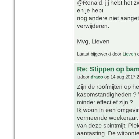
@Ronald, jij hebt het z
en je hebt
nog andere niet aanget
verwijderen.
Mvg, Lieven
Laatst bijgewerkt door
Lieven
o
Re: Stippen op ba
door
draco
op 14 aug 2017 2
Zijn de roofmijten op h
kasomstandigheden ? V
minder effectief zijn ?
Ik woon in een omgevin
vermeende woekeraar. 
van deze spintmijt. Pl
aantasting. De witbont