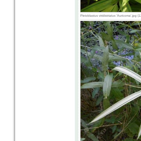
Pleioblastus viridistriatus 'Auricoma'.jpg