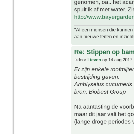
genomen, oa.. het acar
spuit ik af met water. Zi
http://www.bayergarden.
"Alleen mensen die kunnen tw
aan nieuwe feiten en inzich
Re: Stippen op ba
door
Lieven
op 14 aug 2017 
Er zijn enkele roofmijt
bestrijding gaven:
Amblyseius cucumeris a
bron: Biobest Group
Na aantasting de voorbi
maar dit jaar valt het
(lange droge periodes 