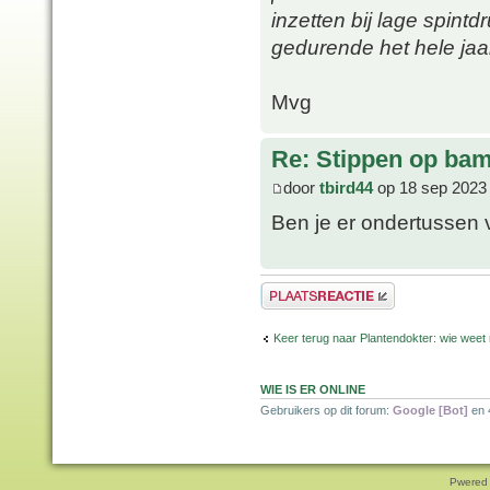
inzetten bij lage spintd
gedurende het hele jaar
Mvg
Re: Stippen op ba
door
tbird44
op 18 sep 2023
Ben je er ondertussen 
Plaats een reactie
Keer terug naar Plantendokter: wie weet
WIE IS ER ONLINE
Gebruikers op dit forum:
Google [Bot]
en 
Pwered