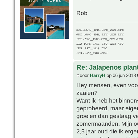
Rob
08/09, -14.7°C__14/15, - 3.6°C__20/21, -9.1°C
09/10, -10.0°C__15/16, - 5.9°C__21/22, -5.2°C
10/11, - 7.9°C__16/17, - 7.9°C__21/22, -6.9°C
11/12, -14.7°C__17/18, - 8.3°C__22/23, -7.1°C
12/13, - 7.9°C__18/19, - 7.5°C
13/14, - 0.8°C__19/20, - 2.8°C
Re: Jalapenos plan
door
HarryH
op 06 jun 2018 
Hey mensen, even voor m
zaaien?
Want ik heb het binnen
geprobeerd, maar eigen
groeien dan gestaag ve
zomermaanden. Mijn ou
2,5 jaar oud die ik er