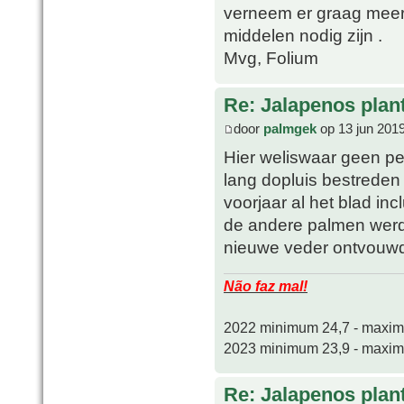
verneem er graag meer
middelen nodig zijn .
Mvg, Folium
Re: Jalapenos plan
door
palmgek
op 13 jun 201
Hier weliswaar geen pe
lang dopluis bestreden 
voorjaar al het blad in
de andere palmen werde
nieuwe veder ontvouw
Não faz mal!
2022 minimum 24,7 - maxi
2023 minimum 23,9 - maxi
Re: Jalapenos plan