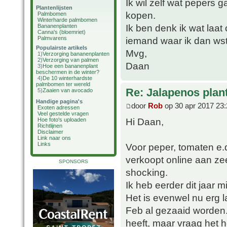
Ik wil zelf wat pepers
Plantenlijsten
kopen.
Palmbomen
Winterharde palmbomen
Ik ben denk ik wat laat 
Bananenplanten
Canna's (bloemriet)
Palmvarens
iemand waar ik dan wst
Populairste artikels
Mvg,
1)
Verzorging bananenplanten
2)
Verzorging van palmen
Daan
3)
Hoe een bananenplant
beschermen in de winter?
4)
De 10 winterhardste
palmbomen ter wereld
Re: Jalapenos plan
5)
Zaaien van avocado
Handige pagina's
door
Rob
op 30 apr 2017 23:
Exoten adressen
Veel gestelde vragen
Hi Daan,
Hoe foto's uploaden
Richtlijnen
Disclaimer
Link naar ons
Links
Voor peper, tomaten e.d
verkoopt online aan zeer
SPONSORS
shocking.
Ik heb eerder dit jaar 
Het is evenwel nu erg l
Feb al gezaaid worden. 
heeft, maar vraag het 