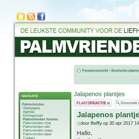
Forumoverzicht
‹
Exotische plant
Jalapenos plantjes
NAVIGATIE
Plaats een reactie
Palmvrienden
Startpagina
Agenda
Jalapenos plantj
Kortingskaart
Palmvrienden forums
door
floffy
op 30 apr 2017 14
Palmvrienden chat
Palmvrienden wiki
Palmvrienden maps
Hallo,
Palmvrienden label
Contact