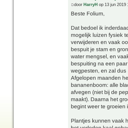
door
HarryH
op 13 jun 2019 
Beste Folium,
Dat bedoel ik inderdaad.
mogelijk luizen fysiek t
verwijderen en vaak o
bespuit je stam en gron
water mengsel, en vaak
bespuiting na een paar
wegpesten, en zal dus 
Afgelopen maanden heb
bananenboom: alle blade
afvegen (niet bij de p
maakt). Daarna het gro
begint weer te groeien 
Plantjes kunnen vaak he
het verleden kaal gehad