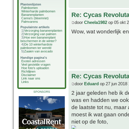
Plantenlijsten
Palmbomen
Winterharde palmbomen
Re: Cycas Revoluta 
Bananenplanten
Canna's (bloemriet)
door
Cheela1982
op 05 okt 
Palmvarens
Populairste artikels
Wow, wat wonderlijk en b
1)
Verzorging bananenplanten
2)
Verzorging van palmen
3)
Hoe een bananenplant
beschermen in de winter?
4)
De 10 winterhardste
palmbomen ter wereld
5)
Zaaien van avocado
Handige pagina's
Exoten adressen
Veel gestelde vragen
Hoe foto's uploaden
Richtlijnen
Re: Cycas Revoluta 
Disclaimer
Link naar ons
Links
door
Eduard
op 27 jun 2018 
2 jaar geleden heb ik
SPONSORS
was en hadden we ook g
de laatste tot nu, maar
moest ik wat gaan onde
niet op de foto,