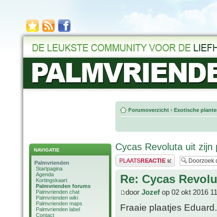
Forumoverzicht
‹
Exotische plant
Cycas Revoluta uit zijn
NAVIGATIE
Plaats een reactie
Palmvrienden
Startpagina
Agenda
Re: Cycas Revolut
Kortingskaart
Palmvrienden forums
door
Jozef
op 02 okt 2016 1
Palmvrienden chat
Palmvrienden wiki
Palmvrienden maps
Fraaie plaatjes Eduard
Palmvrienden label
Contact