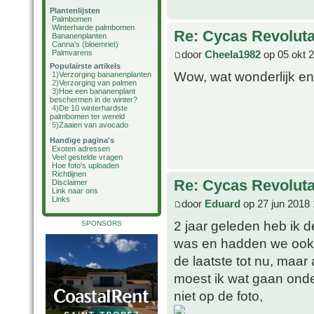
Plantenlijsten
Palmbomen
Winterharde palmbomen
Re: Cycas Revoluta 
Bananenplanten
Canna's (bloemriet)
door
Cheela1982
op 05 okt 
Palmvarens
Populairste artikels
Wow, wat wonderlijk en b
1)
Verzorging bananenplanten
2)
Verzorging van palmen
3)
Hoe een bananenplant
beschermen in de winter?
4)
De 10 winterhardste
palmbomen ter wereld
5)
Zaaien van avocado
Handige pagina's
Exoten adressen
Veel gestelde vragen
Hoe foto's uploaden
Richtlijnen
Re: Cycas Revoluta 
Disclaimer
Link naar ons
Links
door
Eduard
op 27 jun 2018 
2 jaar geleden heb ik
SPONSORS
was en hadden we ook g
de laatste tot nu, maar
moest ik wat gaan onde
niet op de foto,