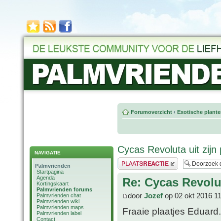
Forumoverzicht
‹
Exotische plant
Cycas Revoluta uit zijn
NAVIGATIE
Plaats een reactie
Palmvrienden
Startpagina
Agenda
Re: Cycas Revolut
Kortingskaart
Palmvrienden forums
door
Jozef
op 02 okt 2016 1
Palmvrienden chat
Palmvrienden wiki
Palmvrienden maps
Fraaie plaatjes Eduard
Palmvrienden label
Contact