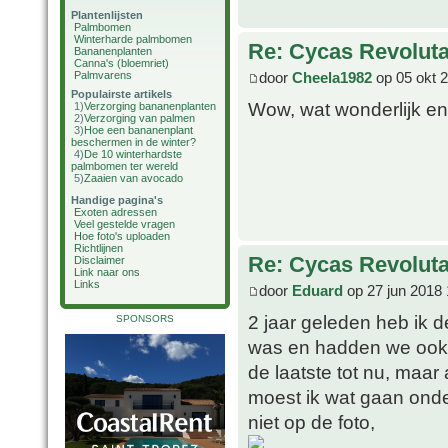
Plantenlijsten
Palmbomen
Winterharde palmbomen
Re: Cycas Revoluta 
Bananenplanten
Canna's (bloemriet)
door
Cheela1982
op 05 okt 
Palmvarens
Populairste artikels
Wow, wat wonderlijk en b
1)
Verzorging bananenplanten
2)
Verzorging van palmen
3)
Hoe een bananenplant
beschermen in de winter?
4)
De 10 winterhardste
palmbomen ter wereld
5)
Zaaien van avocado
Handige pagina's
Exoten adressen
Veel gestelde vragen
Hoe foto's uploaden
Richtlijnen
Re: Cycas Revoluta 
Disclaimer
Link naar ons
Links
door
Eduard
op 27 jun 2018 
2 jaar geleden heb ik
SPONSORS
was en hadden we ook g
de laatste tot nu, maar
moest ik wat gaan onde
niet op de foto,