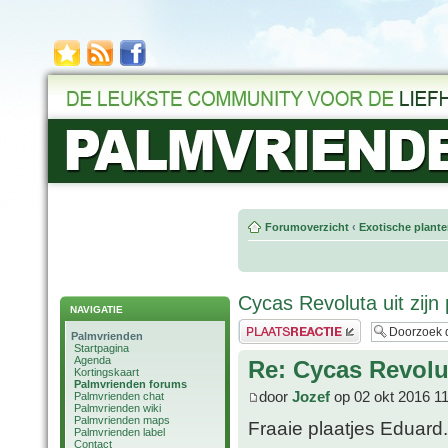
Forumoverzicht
‹
Exotische plant
Cycas Revoluta uit zijn
NAVIGATIE
Plaats een reactie
Palmvrienden
Startpagina
Agenda
Re: Cycas Revolut
Kortingskaart
Palmvrienden forums
door
Jozef
op 02 okt 2016 1
Palmvrienden chat
Palmvrienden wiki
Palmvrienden maps
Fraaie plaatjes Eduard
Palmvrienden label
Contact