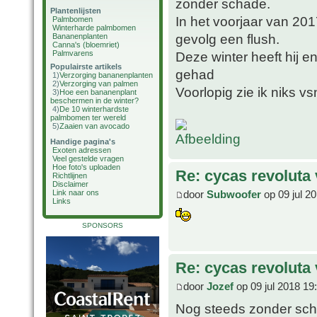
zonder schade.
Plantenlijsten
In het voorjaar van 20
Palmbomen
Winterharde palmbomen
gevolg een flush.
Bananenplanten
Canna's (bloemriet)
Palmvarens
Deze winter heeft hij 
Populairste artikels
gehad
1)
Verzorging bananenplanten
2)
Verzorging van palmen
Voorlopig zie ik niks v
3)
Hoe een bananenplant
beschermen in de winter?
4)
De 10 winterhardste
palmbomen ter wereld
5)
Zaaien van avocado
Handige pagina's
Exoten adressen
Veel gestelde vragen
Hoe foto's uploaden
Re: cycas revoluta 
Richtlijnen
Disclaimer
door
Subwoofer
op 09 jul 2
Link naar ons
Links
SPONSORS
Re: cycas revoluta 
door
Jozef
op 09 jul 2018 19
Nog steeds zonder sc