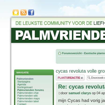
Forumoverzicht
‹
Exotische plant
cycas revoluta volle gr
NAVIGATIE
Plaats een reactie
Palmvrienden
Startpagina
Agenda
Re: cycas revolut
Kortingskaart
Palmvrienden forums
door
samuel clarys
op 04 ap
Palmvrienden chat
Palmvrienden wiki
Palmvrienden maps
mijn Cycas had vorig j
Palmvrienden label
Contact