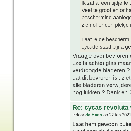
Ik zat al een tijdje 
Veel te groot en onh
bescherming aanlegg
zien of er een plekje 
Laat je de bescherm
cycade staat bijna g
Vraagje over bevroren 
,,zelfs achter glas maar
verdroogde bladeren ? I
dat dit bevroren is , zie
alle bladeren verwijder
nog lukken ? Dank en G
Re: cycas revoluta 
door
de Haan
op 22 feb 2021
Laat hem gewoon buiten