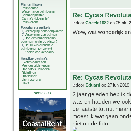
Plantenlijsten
Palmbomen
Winterharde palmbomen
Re: Cycas Revoluta 
Bananenplanten
Canna's (bloemriet)
door
Cheela1982
op 05 okt 
Palmvarens
Populairste artikels
Wow, wat wonderlijk en b
1)
Verzorging bananenplanten
2)
Verzorging van palmen
3)
Hoe een bananenplant
beschermen in de winter?
4)
De 10 winterhardste
palmbomen ter wereld
5)
Zaaien van avocado
Handige pagina's
Exoten adressen
Veel gestelde vragen
Hoe foto's uploaden
Richtlijnen
Re: Cycas Revoluta 
Disclaimer
Link naar ons
Links
door
Eduard
op 27 jun 2018 
2 jaar geleden heb ik
SPONSORS
was en hadden we ook g
de laatste tot nu, maar
moest ik wat gaan onde
niet op de foto,