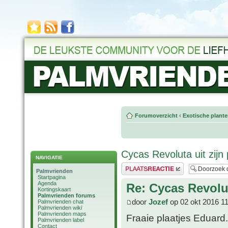
Forumoverzicht
‹
Exotische plant
Cycas Revoluta uit zijn
NAVIGATIE
Plaats een reactie
Palmvrienden
Startpagina
Agenda
Re: Cycas Revolut
Kortingskaart
Palmvrienden forums
door
Jozef
op 02 okt 2016 1
Palmvrienden chat
Palmvrienden wiki
Palmvrienden maps
Fraaie plaatjes Eduard
Palmvrienden label
Contact