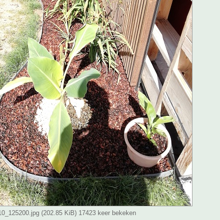
_125200.jpg (202.85 KiB) 17423 keer bekeken