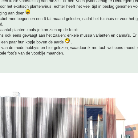
 een korte voorstelling van mezelf. Ik ben Koen (woonachtig te Dentergem) e
door het exotisch plantenvirus, echter heeft het veel tijd in beslag genomen voo
s ging aan doen
.
ectief mee begonnen een 6 tal maand geleden, nadat het tuinhuis er voor het g
d.
 aantal planten zoals je kan zien op de foto's.
s ook eens gewaagt aan het zaaien; enkele mussa varianten en canna's. Er 
 een paar hun kopje boven de aarde
.
l van de mede hobbyisten hier gelezen, waardoor ik me toch wel eens moest r
ele foto's van de voorbije maanden.