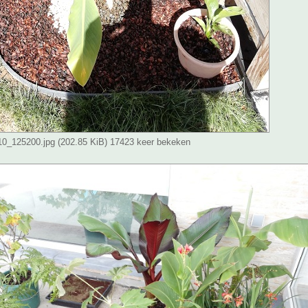
_125200.jpg (202.85 KiB) 17423 keer bekeken