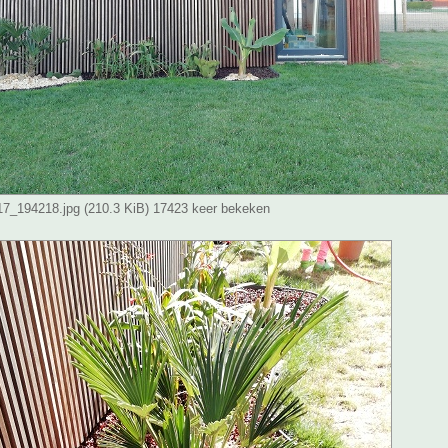
_194218.jpg (210.3 KiB) 17423 keer bekeken