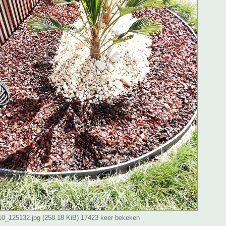
_125132.jpg (258.18 KiB) 17423 keer bekeken