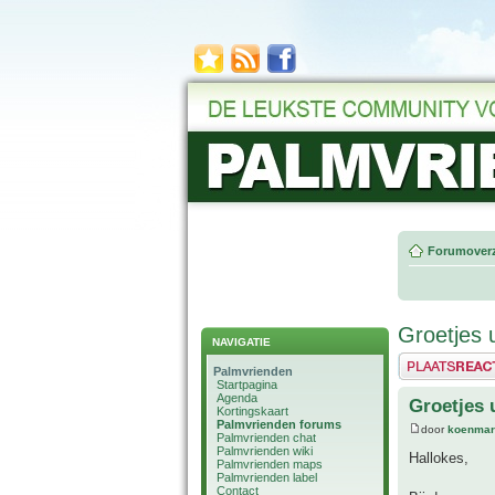
Forumoverz
Groetjes 
NAVIGATIE
Plaats een reactie
Palmvrienden
Startpagina
Agenda
Groetjes 
Kortingskaart
Palmvrienden forums
door
koenmar
Palmvrienden chat
Palmvrienden wiki
Hallokes,
Palmvrienden maps
Palmvrienden label
Contact