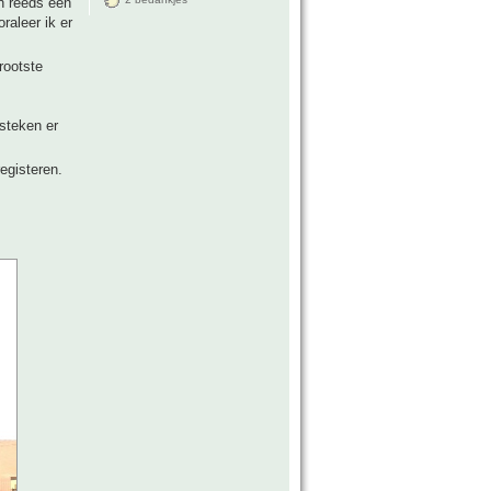
n reeds een
raleer ik er
rootste
steken er
egisteren.