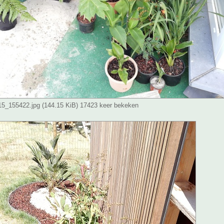
_155422.jpg (144.15 KiB) 17423 keer bekeken