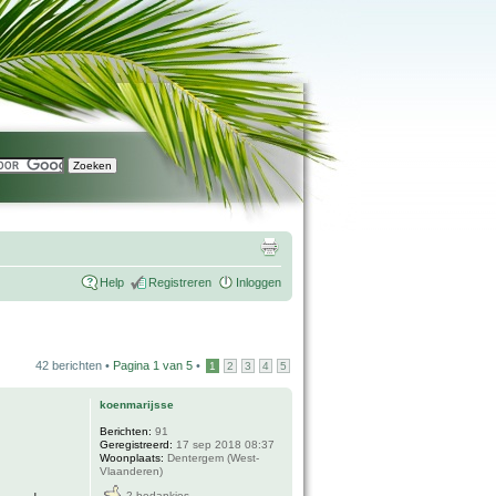
Help
Registreren
Inloggen
42 berichten •
Pagina
1
van
5
•
1
2
3
4
5
koenmarijsse
Berichten:
91
Geregistreerd:
17 sep 2018 08:37
Woonplaats:
Dentergem (West-
Vlaanderen)
2 bedankjes