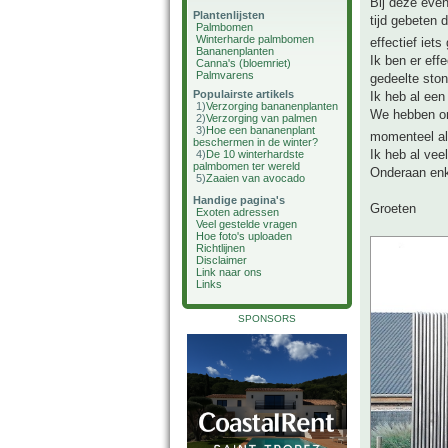
Bij deze even
Plantenlijsten
tijd gebeten 
Palmbomen
Winterharde palmbomen
effectief iet
Bananenplanten
Ik ben er eff
Canna's (bloemriet)
Palmvarens
gedeelte ston
Populairste artikels
Ik heb al een
1)
Verzorging bananenplanten
We hebben on
2)
Verzorging van palmen
3)
Hoe een bananenplant
momenteel al
beschermen in de winter?
Ik heb al vee
4)
De 10 winterhardste
palmbomen ter wereld
Onderaan enk
5)
Zaaien van avocado
Handige pagina's
Groeten
Exoten adressen
Veel gestelde vragen
Hoe foto's uploaden
Richtlijnen
Disclaimer
Link naar ons
Links
SPONSORS