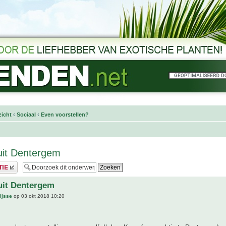
icht
‹
Sociaal
‹
Even voorstellen?
uit Dentergem
uit Dentergem
ijsse
op 03 okt 2018 10:20