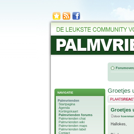
Forumoverz
Groetjes 
NAVIGATIE
Plaats een reactie
Palmvrienden
Startpagina
Agenda
Groetjes 
Kortingskaart
Palmvrienden forums
door
koenmar
Palmvrienden chat
Palmvrienden wiki
Hallokes,
Palmvrienden maps
Palmvrienden label
Contact