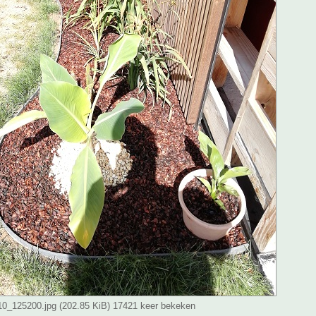
_125200.jpg (202.85 KiB) 17421 keer bekeken