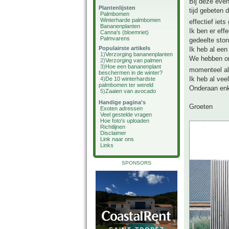
Bij deze even
Plantenlijsten
tijd gebeten 
Palmbomen
Winterharde palmbomen
effectief iet
Bananenplanten
Ik ben er eff
Canna's (bloemriet)
Palmvarens
gedeelte ston
Populairste artikels
Ik heb al een
1)
Verzorging bananenplanten
We hebben on
2)
Verzorging van palmen
3)
Hoe een bananenplant
momenteel al
beschermen in de winter?
Ik heb al vee
4)
De 10 winterhardste
palmbomen ter wereld
Onderaan enk
5)
Zaaien van avocado
Handige pagina's
Groeten
Exoten adressen
Veel gestelde vragen
Hoe foto's uploaden
Richtlijnen
Disclaimer
Link naar ons
Links
SPONSORS