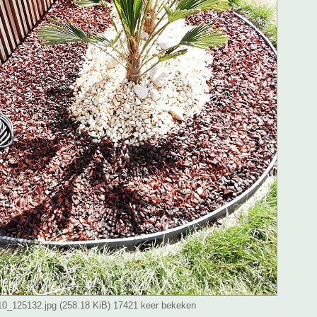
_125132.jpg (258.18 KiB) 17421 keer bekeken