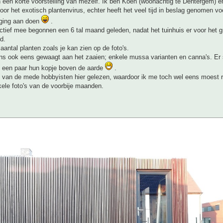
 een korte voorstelling van mezelf. Ik ben Koen (woonachtig te Dentergem) e
door het exotisch plantenvirus, echter heeft het veel tijd in beslag genomen voo
s ging aan doen
.
ectief mee begonnen een 6 tal maand geleden, nadat het tuinhuis er voor het g
d.
 aantal planten zoals je kan zien op de foto's.
s ook eens gewaagt aan het zaaien; enkele mussa varianten en canna's. Er 
 een paar hun kopje boven de aarde
.
l van de mede hobbyisten hier gelezen, waardoor ik me toch wel eens moest r
ele foto's van de voorbije maanden.