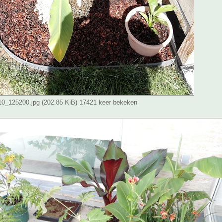
_125200.jpg (202.85 KiB) 17421 keer bekeken