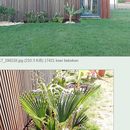
_194218.jpg (210.3 KiB) 17421 keer bekeken