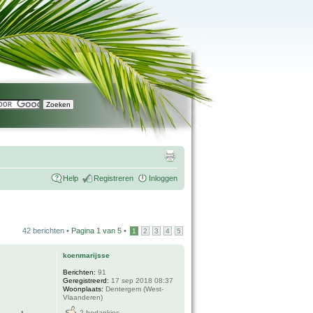
Help
Registreren
Inloggen
42 berichten •
Pagina
1
van
5
•
1
2
3
4
5
koenmarijsse
Berichten:
91
Geregistreerd:
17 sep 2018 08:37
Woonplaats:
Dentergem (West-
Vlaanderen)
2 bedankjes