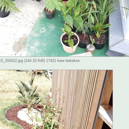
_155422.jpg (144.15 KiB) 17421 keer bekeken