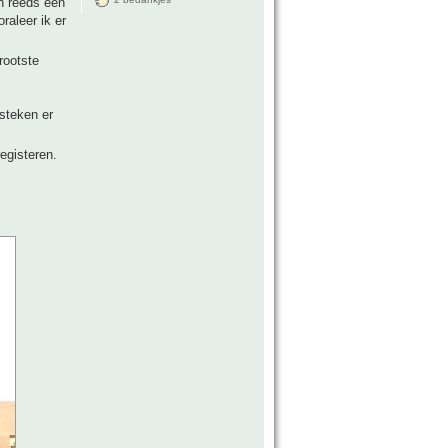
n reeds een
raleer ik er
rootste
steken er
egisteren.