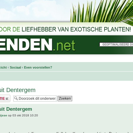
icht
‹
Sociaal
‹
Even voorstellen?
uit Dentergem
uit Dentergem
ijsse
op 03 okt 2018 10:20