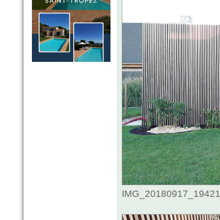
IMG_20180917_194218.