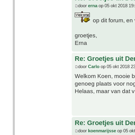
door
erna
op 05 okt 2018 19
op dit forum, en v
groetjes,
Erna
Re: Groetjes uit D
door
Carlo
op 05 okt 2018 2
Welkom Koen, mooie beg
genoeg plaats voor nog
Helaas, maar van dat vi
Re: Groetjes uit D
door
koenmarijsse
op 05 okt