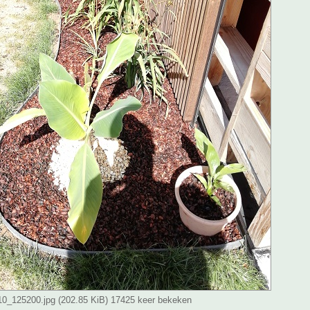
_125200.jpg (202.85 KiB) 17425 keer bekeken