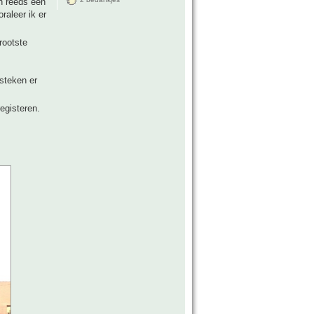
n reeds een
raleer ik er
rootste
steken er
egisteren.