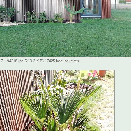
_194218.jpg (210.3 KiB) 17425 keer bekeken