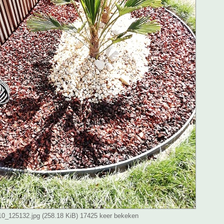
_125132.jpg (258.18 KiB) 17425 keer bekeken