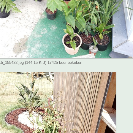
_155422.jpg (144.15 KiB) 17425 keer bekeken