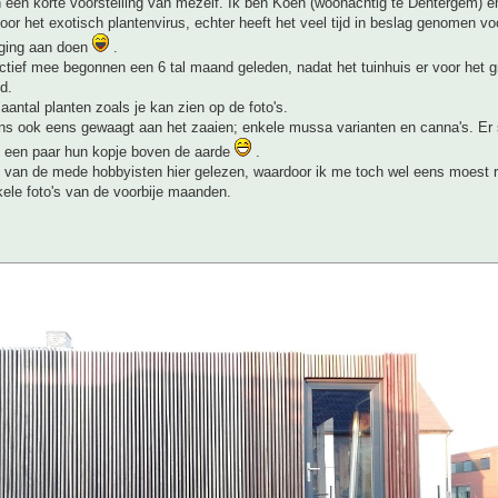
 een korte voorstelling van mezelf. Ik ben Koen (woonachtig te Dentergem) e
door het exotisch plantenvirus, echter heeft het veel tijd in beslag genomen voo
s ging aan doen
.
ectief mee begonnen een 6 tal maand geleden, nadat het tuinhuis er voor het g
d.
 aantal planten zoals je kan zien op de foto's.
s ook eens gewaagt aan het zaaien; enkele mussa varianten en canna's. Er 
 een paar hun kopje boven de aarde
.
l van de mede hobbyisten hier gelezen, waardoor ik me toch wel eens moest r
ele foto's van de voorbije maanden.