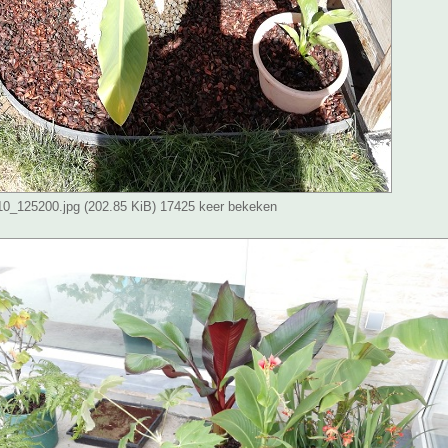
_125200.jpg (202.85 KiB) 17425 keer bekeken