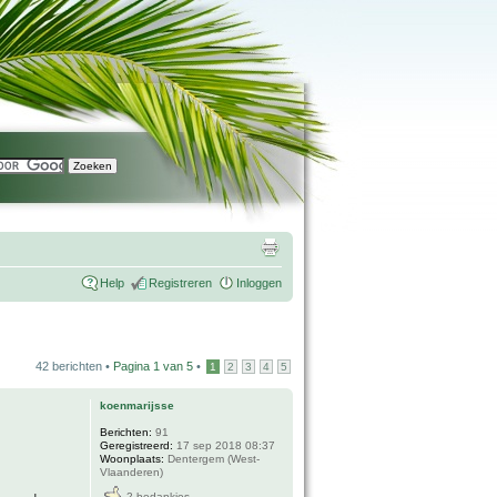
Help
Registreren
Inloggen
42 berichten •
Pagina
1
van
5
•
1
2
3
4
5
koenmarijsse
Berichten:
91
Geregistreerd:
17 sep 2018 08:37
Woonplaats:
Dentergem (West-
Vlaanderen)
2 bedankjes