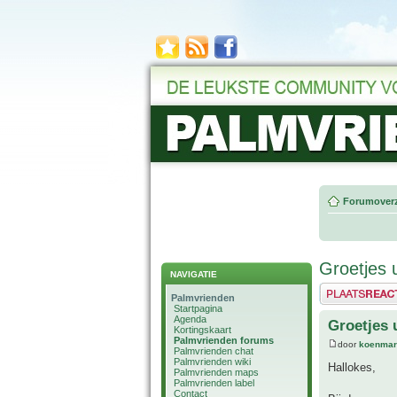
Forumoverz
Groetjes 
NAVIGATIE
Plaats een reactie
Palmvrienden
Startpagina
Agenda
Groetjes 
Kortingskaart
Palmvrienden forums
door
koenmar
Palmvrienden chat
Palmvrienden wiki
Hallokes,
Palmvrienden maps
Palmvrienden label
Contact