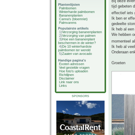
Bij deze even
Plantenlijsten
tijd gebeten 
Palmbomen
Winterharde palmbomen
effectief iet
Bananenplanten
Ik ben er eff
Canna's (bloemriet)
Palmvarens
gedeelte ston
Populairste artikels
Ik heb al een
1)
Verzorging bananenplanten
We hebben on
2)
Verzorging van palmen
3)
Hoe een bananenplant
momenteel al
beschermen in de winter?
Ik heb al vee
4)
De 10 winterhardste
palmbomen ter wereld
Onderaan enk
5)
Zaaien van avocado
Handige pagina's
Groeten
Exoten adressen
Veel gestelde vragen
Hoe foto's uploaden
Richtlijnen
Disclaimer
Link naar ons
Links
SPONSORS