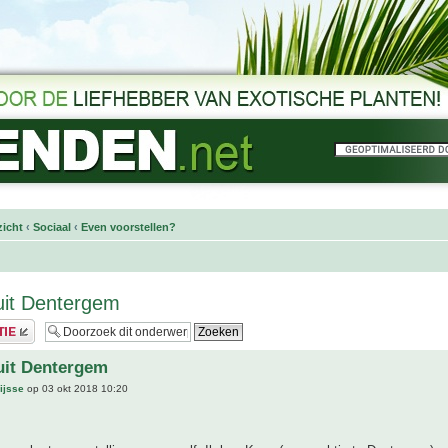
icht
‹
Sociaal
‹
Even voorstellen?
uit Dentergem
uit Dentergem
ijsse
op 03 okt 2018 10:20