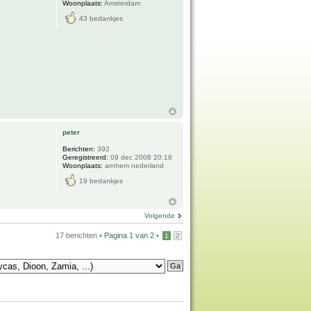
Woonplaats:
Amsterdam
43 bedankjes
peter
Berichten:
392
Geregistreerd:
09 dec 2008 20:18
Woonplaats:
arnhem nederland
19 bedankjes
Volgende
17 berichten •
Pagina
1
van
2
•
1
2