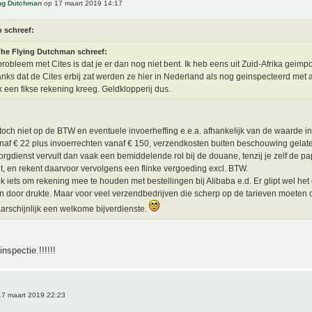
ing Dutchman
op 17 maart 2019 14:17
o schreef:
he Flying Dutchman schreef:
probleem met Cites is dat je er dan nog niet bent. Ik heb eens uit Zuid-Afrika geimp
nks dat de Cites erbij zat werden ze hier in Nederland als nog geinspecteerd met 
ik een fikse rekening kreeg. Geldklopperij dus.
 toch niet op de BTW en eventuele invoerheffing e.e.a. afhankelijk van de waarde in
af € 22 plus invoerrechten vanaf € 150, verzendkosten buiten beschouwing gelat
rgdienst vervult dan vaak een bemiddelende rol bij de douane, tenzij je zelf de pa
t, en rekent daarvoor vervolgens een flinke vergoeding excl. BTW.
ok iets om rekening mee te houden met bestellingen bij Alibaba e.d. Er glipt wel he
 door drukte. Maar voor veel verzendbedrijven die scherp op de tarieven moeten 
aarschijnlijk een welkome bijverdienste.
nspectie.!!!!!!
7 maart 2019 22:23