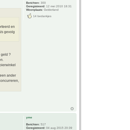
Berichten:
300
Geregistreerd:
12 mei 2010 18:31
Woonplaats:
Gelderland
14 bedankjes
orteerd en
als gevolg
 geld ?
en.
pierwinkel
t een ander
concurreren,
yme
Berichten:
517
Geregistreerd:
04 aug 2015 20:39