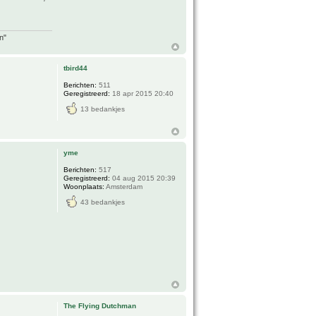
n"
tbird44
Berichten:
511
Geregistreerd:
18 apr 2015 20:40
13 bedankjes
yme
Berichten:
517
Geregistreerd:
04 aug 2015 20:39
Woonplaats:
Amsterdam
43 bedankjes
The Flying Dutchman