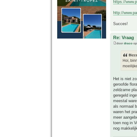
https://www.
http://www.pa
Succes!
Re: Vraag
door
draco
op
Bizz
Hoi, bin
moeilijk
Het is niet z
geroofde flo
zeldzame pla
geregeld inge
meestal waren
als normaal 
waren het pra
meer aangebod
toen nog in V
nog makkelijk