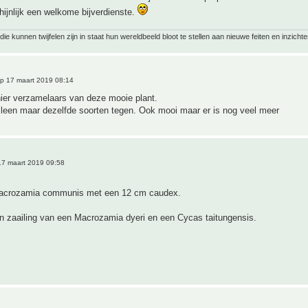
hijnlijk een welkome bijverdienste.
ie kunnen twijfelen zijn in staat hun wereldbeeld bloot te stellen aan nieuwe feiten en inzichte
p 17 maart 2019 08:14
hier verzamelaars van deze mooie plant.
lleen maar dezelfde soorten tegen. Ook mooi maar er is nog veel meer
7 maart 2019 09:58
Macrozamia communis met een 12 cm caudex.
n zaailing van een Macrozamia dyeri en een Cycas taitungensis.