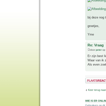
bij deze nog t
groetjes,
Yme
Re: Vraag
door
peter
op 
Er zijn best 
Waar van ik z
Als even zoek
Plaats een reactie
Keer terug naar
WIE IS ER ONLI
Gebruikers op dit