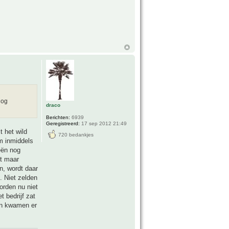
nog
draco
Berichten:
6939
Geregistreerd:
17 sep 2012 21:49
t het wild
720 bedankjes
m inmiddels
eën nog
kt maar
n, wordt daar
 Niet zelden
orden nu niet
 bedrijf zat
ren kwamen er