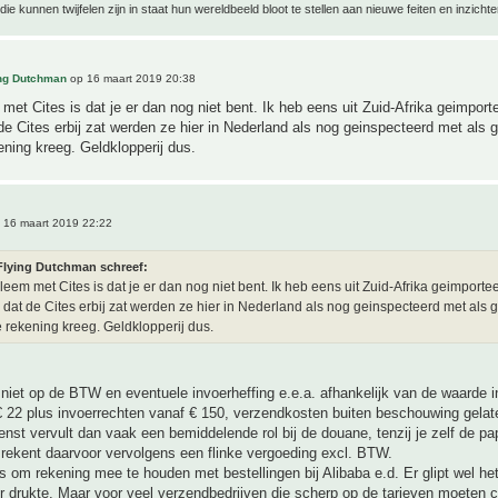
ie kunnen twijfelen zijn in staat hun wereldbeeld bloot te stellen aan nieuwe feiten en inzichte
ing Dutchman
op 16 maart 2019 20:38
met Cites is dat je er dan nog niet bent. Ik heb eens uit Zuid-Afrika geimport
e Cites erbij zat werden ze hier in Nederland als nog geinspecteerd met als g
ening kreeg. Geldklopperij dus.
 16 maart 2019 22:22
Flying Dutchman schreef:
leem met Cites is dat je er dan nog niet bent. Ik heb eens uit Zuid-Afrika geimporte
dat de Cites erbij zat werden ze hier in Nederland als nog geinspecteerd met als g
e rekening kreeg. Geldklopperij dus.
 niet op de BTW en eventuele invoerheffing e.e.a. afhankelijk van de waarde i
 22 plus invoerrechten vanaf € 150, verzendkosten buiten beschouwing gelat
nst vervult dan vaak een bemiddelende rol bij de douane, tenzij je zelf de pa
 rekent daarvoor vervolgens een flinke vergoeding excl. BTW.
ts om rekening mee te houden met bestellingen bij Alibaba e.d. Er glipt wel he
 drukte. Maar voor veel verzendbedrijven die scherp op de tarieven moeten c