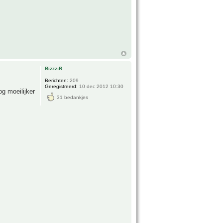
Bizzz-R
Berichten:
209
Geregistreerd:
10 dec 2012 10:30
g moeilijker
31 bedankjes