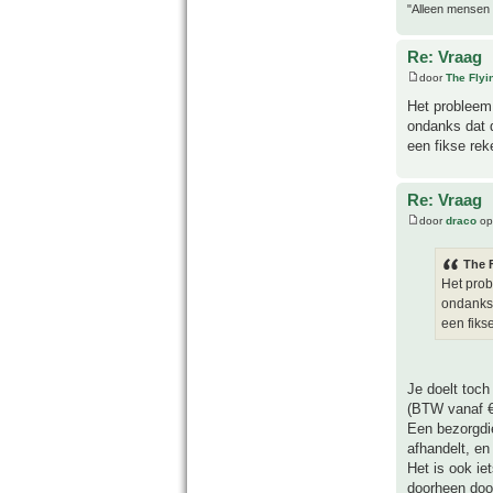
"Alleen mensen d
Re: Vraag
door
The Fly
Het probleem 
ondanks dat d
een fikse rek
Re: Vraag
door
draco
op
The 
Het prob
ondanks 
een fiks
Je doelt toch
(BTW vanaf €
Een bezorgdie
afhandelt, en
Het is ook ie
doorheen door