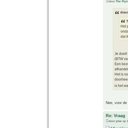
door
The Fly
drac
T
Het 
onda
dat 
Je doelt
(BTW van
Een bezo
afhandel
Het is o
doorheen
is het w
Nee, voor de i
Re: Vraag
door
yme
op 1