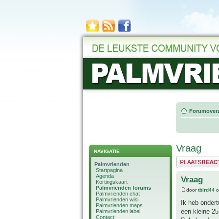
Forumoverz
Vraag
NAVIGATIE
Plaats een reactie
Palmvrienden
Startpagina
Agenda
Vraag
Kortingskaart
Palmvrienden forums
door
tbird44
o
Palmvrienden chat
Palmvrienden wiki
Ik heb ondert
Palmvrienden maps
een kleine 25
Palmvrienden label
Contact