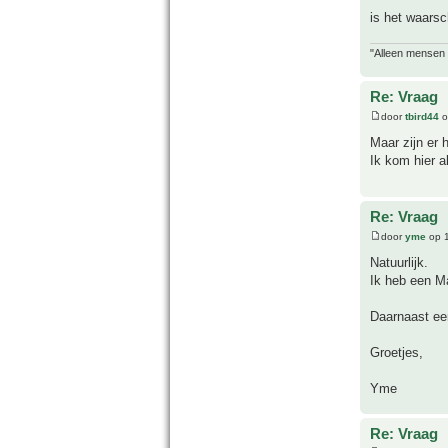
is het waarsc
"Alleen mensen d
Re: Vraag
door
tbird44
o
Maar zijn er 
Ik kom hier a
Re: Vraag
door
yme
op 1
Natuurlijk.
Ik heb een 
Daarnaast ee
Groetjes,
Yme
Re: Vraag