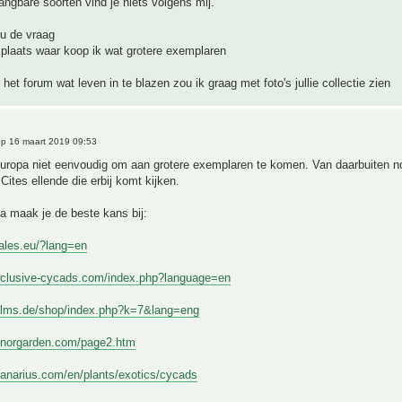
ngbare soorten vind je niets volgens mij.
nu de vraag
plaats waar koop ik wat grotere exemplaren
het forum wat leven in te blazen zou ik graag met foto's jullie collectie zien
p 16 maart 2019 09:53
Europa niet eenvoudig om aan grotere exemplaren te komen. Van daarbuiten no
Cites ellende die erbij komt kijken.
a maak je de beste kans bij:
dales.eu/?lang=en
xclusive-cycads.com/index.php?language=en
alms.de/shop/index.php?k=7&lang=eng
inorgarden.com/page2.htm
canarius.com/en/plants/exotics/cycads