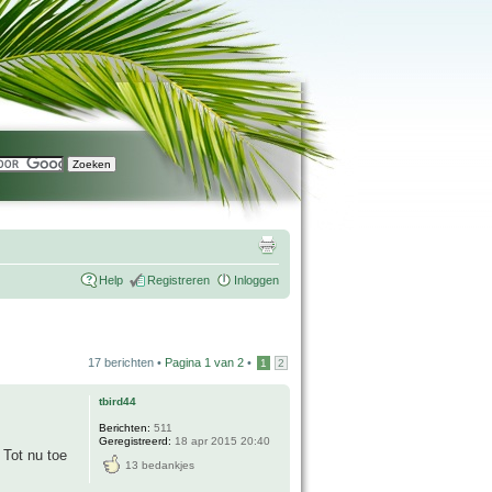
Help
Registreren
Inloggen
17 berichten •
Pagina
1
van
2
•
1
2
tbird44
Berichten:
511
Geregistreerd:
18 apr 2015 20:40
 Tot nu toe
13 bedankjes