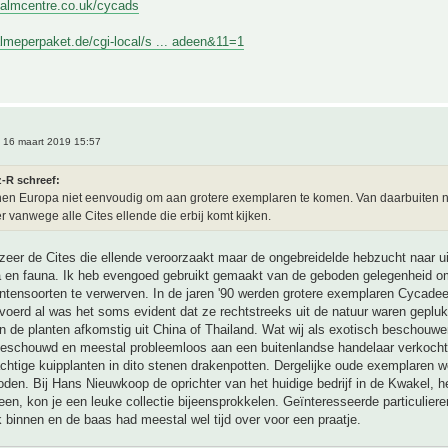
palmcentre.co.uk/cycads
lmeperpaket.de/cgi-local/s ... adeen&11=1
 16 maart 2019 15:57
z-R schreef:
nen Europa niet eenvoudig om aan grotere exemplaren te komen. Van daarbuiten 
er vanwege alle Cites ellende die erbij komt kijken.
ozeer de Cites die ellende veroorzaakt maar de ongebreidelde hebzucht naar ui
ra en fauna. Ik heb evengoed gebruikt gemaakt van de geboden gelegenheid o
ntensoorten te verwerven. In de jaren '90 werden grotere exemplaren Cycade
voerd al was het soms evident dat ze rechtstreeks uit de natuur waren geplu
 de planten afkomstig uit China of Thailand. Wat wij als exotisch beschouwe
beschouwd en meestal probleemloos aan een buitenlandse handelaar verkocht.
chtige kuipplanten in dito stenen drakenpotten. Dergelijke oude exemplaren w
en. Bij Hans Nieuwkoop de oprichter van het huidige bedrijf in de Kwakel, het
een, kon je een leuke collectie bijeensprokkelen. Geïnteresseerde particulie
 binnen en de baas had meestal wel tijd over voor een praatje.