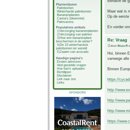
Behalve de ga
Plantenlijsten
Palmbomen
Maar wat is 
Winterharde palmbomen
Bananenplanten
Op de eerste 
Canna's (bloemriet)
Palmvarens
En verder om 
Populairste artikels
1)
Verzorging bananenplanten
2)
Verzorging van palmen
3)
Hoe een bananenplant
Re: Vraag
beschermen in de winter?
4)
De 10 winterhardste
door
Bizzz-R
o
palmbomen ter wereld
5)
Zaaien van avocado
Hoi, binnen 
vanwege alle 
Handige pagina's
Exoten adressen
Veel gestelde vragen
Binnen Europ
Hoe foto's uploaden
Richtlijnen
Disclaimer
https://cyca
Link naar ons
Links
http://www.e
SPONSORS
http://www.p
http://www.m
https://www.