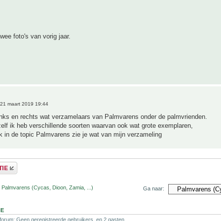
wee foto's van vorig jaar.
21 maart 2019 19:44
links en rechts wat verzamelaars van Palmvarens onder de palmvrienden.
elf ik heb verschillende soorten waarvan ook wat grote exemplaren,
 in de topic Palmvarens zie je wat van mijn verzameling
 Palmvarens (Cycas, Dioon, Zamia, ...)
Ga naar:
NE
 forum: Geen geregistreerde gebruikers. en 2 gasten