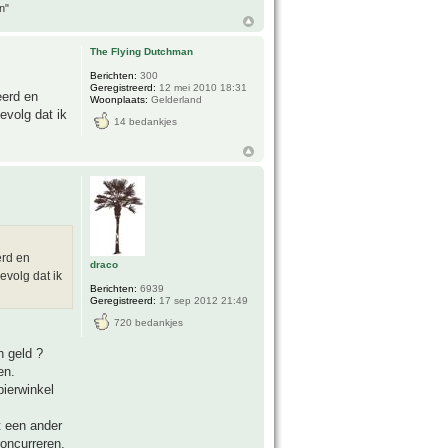
n"
The Flying Dutchman
Berichten:
300
Geregistreerd:
12 mei 2010 18:31
eerd en
Woonplaats:
Gelderland
evolg dat ik
14 bedankjes
erd en
draco
evolg dat ik
Berichten:
6939
Geregistreerd:
17 sep 2012 21:49
720 bedankjes
n geld ?
en.
pierwinkel
t een ander
oncurreren,