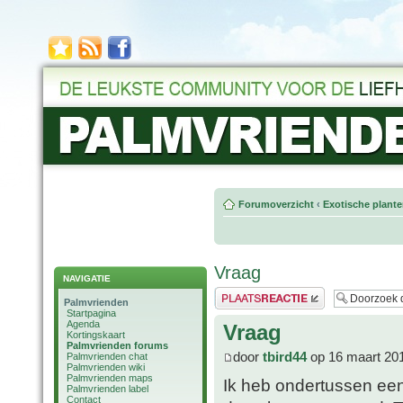
Forumoverzicht
‹
Exotische plant
Vraag
NAVIGATIE
Plaats een reactie
Palmvrienden
Startpagina
Agenda
Vraag
Kortingskaart
Palmvrienden forums
door
tbird44
op 16 maart 20
Palmvrienden chat
Palmvrienden wiki
Palmvrienden maps
Ik heb ondertussen een
Palmvrienden label
Contact