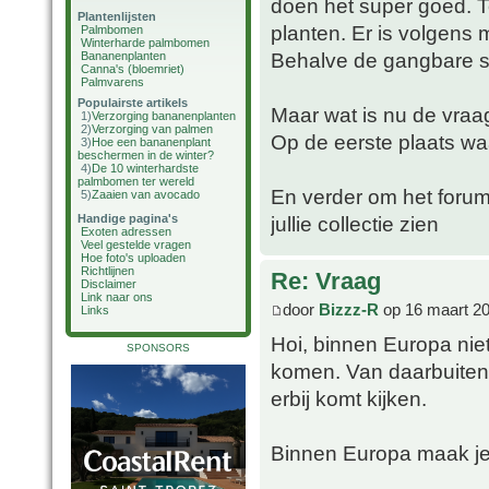
doen het super goed. To
Plantenlijsten
planten. Er is volgens 
Palmbomen
Winterharde palmbomen
Behalve de gangbare so
Bananenplanten
Canna's (bloemriet)
Palmvarens
Populairste artikels
Maar wat is nu de vraa
1)
Verzorging bananenplanten
2)
Verzorging van palmen
Op de eerste plaats wa
3)
Hoe een bananenplant
beschermen in de winter?
4)
De 10 winterhardste
palmbomen ter wereld
En verder om het forum 
5)
Zaaien van avocado
Handige pagina's
jullie collectie zien
Exoten adressen
Veel gestelde vragen
Hoe foto's uploaden
Richtlijnen
Re: Vraag
Disclaimer
Link naar ons
door
Bizzz-R
op 16 maart 20
Links
Hoi, binnen Europa nie
SPONSORS
komen. Van daarbuiten 
erbij komt kijken.
Binnen Europa maak je 