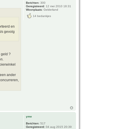
Berichten:
300
Geregistreerd:
12 mei 2010 18:31
Woonplaats:
Gelderland
14 bedankjes
orteerd en
als gevolg
 geld ?
en.
pierwinkel
t een ander
concurreren,
yme
Berichten:
517
Geregistreerd:
04 aug 2015 20:39