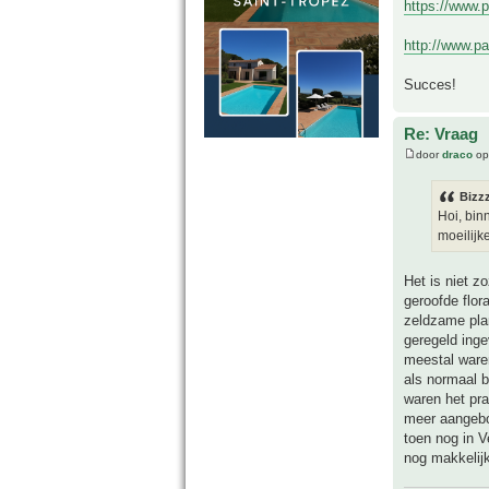
https://www.
http://www.pa
Succes!
Re: Vraag
door
draco
op
Bizz
Hoi, bin
moeilijk
Het is niet z
geroofde flo
zeldzame pla
geregeld inge
meestal waren
als normaal 
waren het pra
meer aangebod
toen nog in V
nog makkelijk