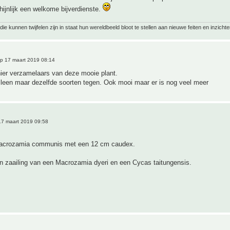
hijnlijk een welkome bijverdienste.
ie kunnen twijfelen zijn in staat hun wereldbeeld bloot te stellen aan nieuwe feiten en inzichte
p 17 maart 2019 08:14
hier verzamelaars van deze mooie plant.
lleen maar dezelfde soorten tegen. Ook mooi maar er is nog veel meer
7 maart 2019 09:58
Macrozamia communis met een 12 cm caudex.
n zaailing van een Macrozamia dyeri en een Cycas taitungensis.