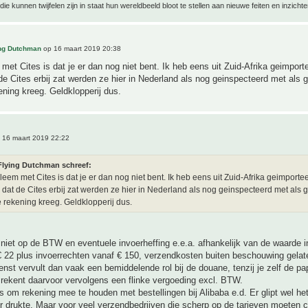
ie kunnen twijfelen zijn in staat hun wereldbeeld bloot te stellen aan nieuwe feiten en inzichte
ing Dutchman
op 16 maart 2019 20:38
met Cites is dat je er dan nog niet bent. Ik heb eens uit Zuid-Afrika geimport
e Cites erbij zat werden ze hier in Nederland als nog geinspecteerd met als g
ening kreeg. Geldklopperij dus.
 16 maart 2019 22:22
Flying Dutchman schreef:
leem met Cites is dat je er dan nog niet bent. Ik heb eens uit Zuid-Afrika geimporte
dat de Cites erbij zat werden ze hier in Nederland als nog geinspecteerd met als g
e rekening kreeg. Geldklopperij dus.
 niet op de BTW en eventuele invoerheffing e.e.a. afhankelijk van de waarde i
 22 plus invoerrechten vanaf € 150, verzendkosten buiten beschouwing gelat
nst vervult dan vaak een bemiddelende rol bij de douane, tenzij je zelf de pa
 rekent daarvoor vervolgens een flinke vergoeding excl. BTW.
ts om rekening mee te houden met bestellingen bij Alibaba e.d. Er glipt wel he
 drukte. Maar voor veel verzendbedrijven die scherp op de tarieven moeten c