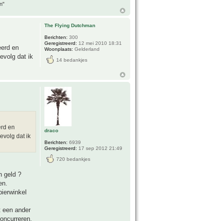
n"
The Flying Dutchman
Berichten:
300
Geregistreerd:
12 mei 2010 18:31
eerd en
Woonplaats:
Gelderland
evolg dat ik
14 bedankjes
erd en
draco
evolg dat ik
Berichten:
6939
Geregistreerd:
17 sep 2012 21:49
720 bedankjes
n geld ?
en.
pierwinkel
t een ander
oncurreren,