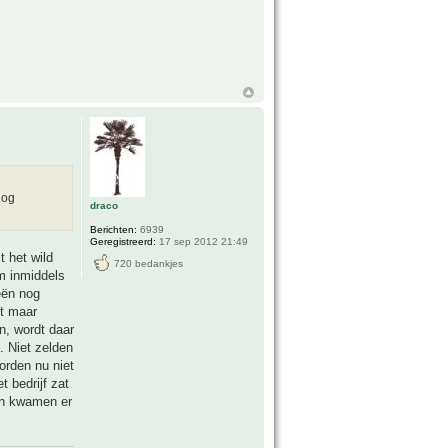
nog
draco
Berichten:
6939
Geregistreerd:
17 sep 2012 21:49
t het wild
720 bedankjes
m inmiddels
eën nog
kt maar
n, wordt daar
 Niet zelden
orden nu niet
 bedrijf zat
ren kwamen er