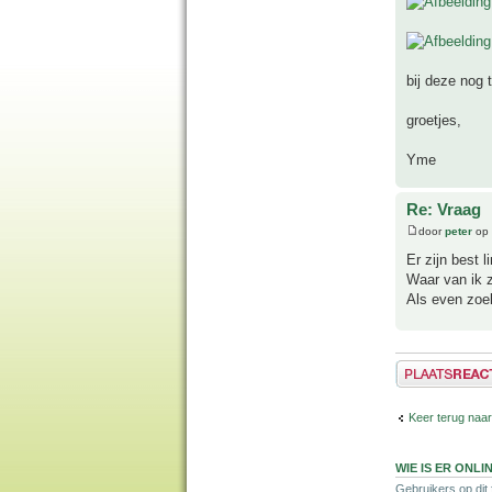
bij deze nog t
groetjes,
Yme
Re: Vraag
door
peter
op 
Er zijn best 
Waar van ik z
Als even zoek
Plaats een reactie
Keer terug naar
WIE IS ER ONLI
Gebruikers op dit