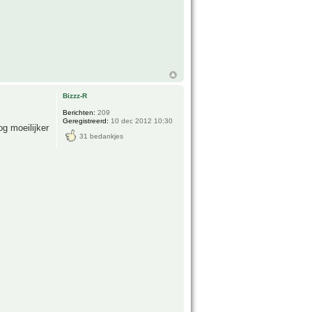
Bizzz-R
Berichten:
209
Geregistreerd:
10 dec 2012 10:30
g moeilijker
31 bedankjes