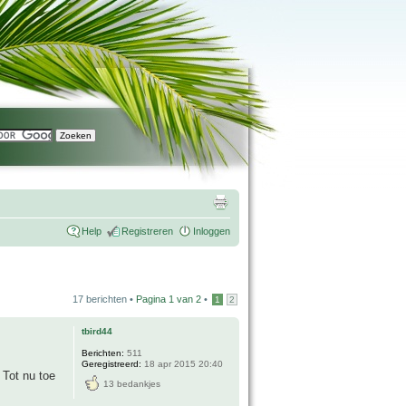
Help
Registreren
Inloggen
17 berichten •
Pagina
1
van
2
•
1
2
tbird44
Berichten:
511
Geregistreerd:
18 apr 2015 20:40
 Tot nu toe
13 bedankjes