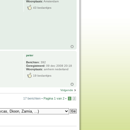
Woonplaats:
Amsterdam
43 bedankjes
peter
Berichten:
392
Geregistreerd:
09 dec 2008 20:18
Woonplaats:
arnhem nederland
19 bedankjes
Volgende
17 berichten •
Pagina
1
van
2
•
1
2