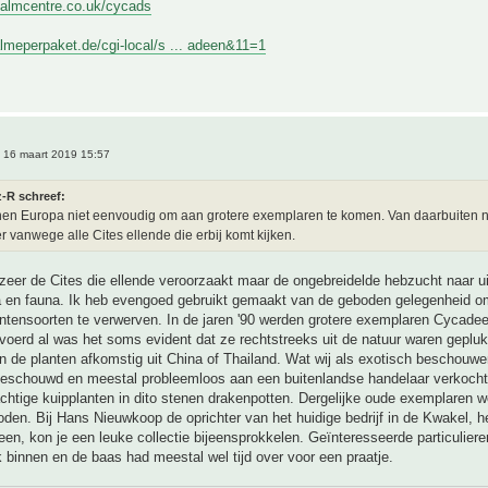
palmcentre.co.uk/cycads
lmeperpaket.de/cgi-local/s ... adeen&11=1
 16 maart 2019 15:57
z-R schreef:
nen Europa niet eenvoudig om aan grotere exemplaren te komen. Van daarbuiten 
er vanwege alle Cites ellende die erbij komt kijken.
ozeer de Cites die ellende veroorzaakt maar de ongebreidelde hebzucht naar ui
ra en fauna. Ik heb evengoed gebruikt gemaakt van de geboden gelegenheid o
ntensoorten te verwerven. In de jaren '90 werden grotere exemplaren Cycade
voerd al was het soms evident dat ze rechtstreeks uit de natuur waren geplu
 de planten afkomstig uit China of Thailand. Wat wij als exotisch beschouwe
beschouwd en meestal probleemloos aan een buitenlandse handelaar verkocht.
chtige kuipplanten in dito stenen drakenpotten. Dergelijke oude exemplaren w
en. Bij Hans Nieuwkoop de oprichter van het huidige bedrijf in de Kwakel, het
een, kon je een leuke collectie bijeensprokkelen. Geïnteresseerde particulie
 binnen en de baas had meestal wel tijd over voor een praatje.