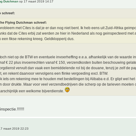
ing Dutchman
op 17 maart 2019 14:17
o schreef:
he Flying Dutchman schreef:
probleem met Cites is dat je er dan nog niet bent. Ik heb eens uit Zuid-Afrika geimp
nks dat de Cites erbij zat werden ze hier in Nederland als nog geinspecteerd met 
ik een fikse rekening kreeg. Geldklopperij dus.
 toch niet op de BTW en eventuele invoerheffing e.e.a. afhankelijk van de waarde in
af € 22 plus invoerrechten vanaf € 150, verzendkosten buiten beschouwing gelat
rgdienst vervult dan vaak een bemiddelende rol bij de douane, tenzij je zelf de pa
t, en rekent daarvoor vervolgens een flinke vergoeding excl. BTW.
ok iets om rekening mee te houden met bestellingen bij Alibaba e.d. Er glipt wel he
 door drukte. Maar voor veel verzendbedrijven die scherp op de tarieven moeten 
aarschijnlijk een welkome bijverdienste.
nspectie.!!!!!!
7 maart 2019 22:23