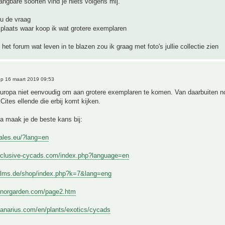
ngbare soorten vind je niets volgens mij.
nu de vraag
plaats waar koop ik wat grotere exemplaren
het forum wat leven in te blazen zou ik graag met foto's jullie collectie zien
p 16 maart 2019 09:53
Europa niet eenvoudig om aan grotere exemplaren te komen. Van daarbuiten no
Cites ellende die erbij komt kijken.
a maak je de beste kans bij:
dales.eu/?lang=en
xclusive-cycads.com/index.php?language=en
alms.de/shop/index.php?k=7&lang=eng
inorgarden.com/page2.htm
canarius.com/en/plants/exotics/cycads