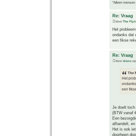
"Alleen mensen d
Re: Vraag
door
The Fly
Het probleem 
ondanks dat d
een fikse rek
Re: Vraag
door
draco
op
The 
Het prob
ondanks 
een fiks
Je doelt toch
(BTW vanaf €
Een bezorgdie
afhandelt, en
Het is ook ie
doorheen door