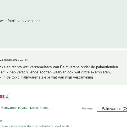
wee foto's van vorig jaar.
21 maart 2019 19:44
links en rechts wat verzamelaars van Palmvarens onder de palmvrienden.
elf ik heb verschillende soorten waarvan ook wat grote exemplaren,
 in de topic Palmvarens zie je wat van mijn verzameling
 Palmvarens (Cycas, Dioon, Zamia, ...)
Ga naar:
NE
 forum: Geen geregistreerde gebruikers. en 4 gasten