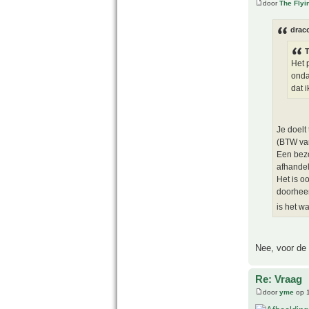
door
The Fly
drac
T
Het 
onda
dat 
Je doelt
(BTW van
Een bezo
afhandel
Het is o
doorheen
is het w
Nee, voor de i
Re: Vraag
door
yme
op 1