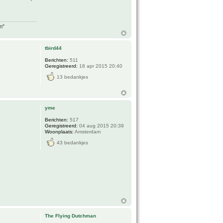
n"
tbird44
Berichten:
511
Geregistreerd:
18 apr 2015 20:40
13 bedankjes
yme
Berichten:
517
Geregistreerd:
04 aug 2015 20:39
Woonplaats:
Amsterdam
43 bedankjes
The Flying Dutchman