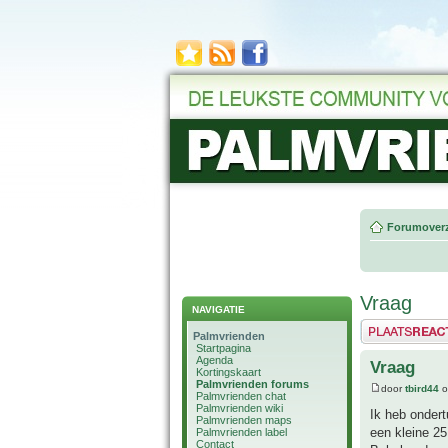
Forumoverz
Vraag
NAVIGATIE
Plaats een reactie
Palmvrienden
Startpagina
Agenda
Vraag
Kortingskaart
Palmvrienden forums
door
tbird44
o
Palmvrienden chat
Palmvrienden wiki
Ik heb ondert
Palmvrienden maps
een kleine 25
Palmvrienden label
Contact