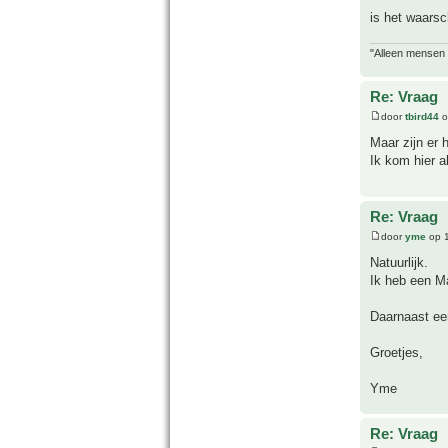
is het waarsc
"Alleen mensen d
Re: Vraag
door
tbird44
o
Maar zijn er 
Ik kom hier a
Re: Vraag
door
yme
op 1
Natuurlijk.
Ik heb een 
Daarnaast ee
Groetjes,
Yme
Re: Vraag