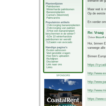
Behalve de ga
Plantenlijsten
Palmbomen
Maar wat is 
Winterharde palmbomen
Bananenplanten
Op de eerste 
Canna's (bloemriet)
Palmvarens
En verder om 
Populairste artikels
1)
Verzorging bananenplanten
2)
Verzorging van palmen
3)
Hoe een bananenplant
Re: Vraag
beschermen in de winter?
4)
De 10 winterhardste
door
Bizzz-R
o
palmbomen ter wereld
5)
Zaaien van avocado
Hoi, binnen 
vanwege alle 
Handige pagina's
Exoten adressen
Veel gestelde vragen
Binnen Europ
Hoe foto's uploaden
Richtlijnen
Disclaimer
https://cyca
Link naar ons
Links
http://www.e
SPONSORS
http://www.p
http://www.m
https://www.