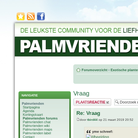
Forumoverzicht
‹
Exotische plant
Vraag
NAVIGATIE
Plaats een reactie
Palmvrienden
Startpagina
Agenda
Re: Vraag
Kortingskaart
Palmvrienden forums
door
tbird44
op 21 maart 2019 20:52
Palmvrienden chat
Palmvrienden wiki
Palmvrienden maps
yme schreef:
Palmvrienden label
Contact