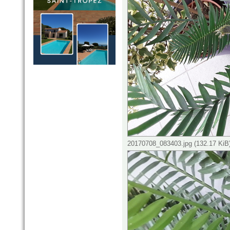
20170708_083403.jpg (132.17 KiB