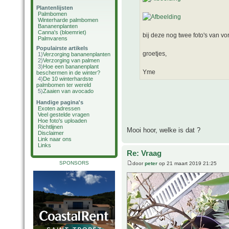
Plantenlijsten
Palmbomen
Winterharde palmbomen
Bananenplanten
Canna's (bloemriet)
bij deze nog twee foto's van vor
Palmvarens
Populairste artikels
groetjes,
1)
Verzorging bananenplanten
2)
Verzorging van palmen
3)
Hoe een bananenplant
Yme
beschermen in de winter?
4)
De 10 winterhardste
palmbomen ter wereld
5)
Zaaien van avocado
Handige pagina's
Exoten adressen
Veel gestelde vragen
Hoe foto's uploaden
Richtlijnen
Mooi hoor, welke is dat ?
Disclaimer
Link naar ons
Links
Re: Vraag
SPONSORS
door
peter
op 21 maart 2019 21:25