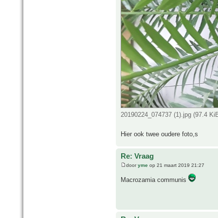
20190224_074737 (1).jpg (97.4 Ki
Hier ook twee oudere foto,s
Re: Vraag
door
yme
op 21 maart 2019 21:27
Macrozamia communis