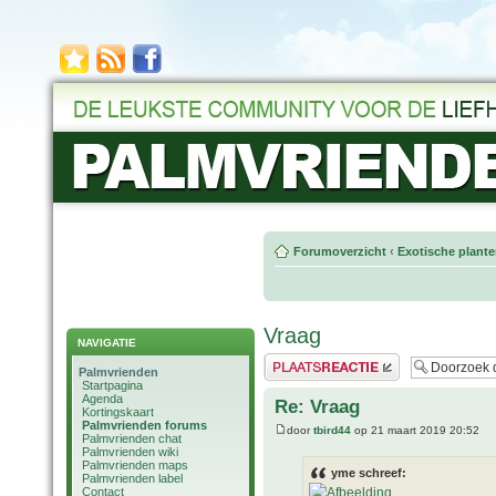
Forumoverzicht
‹
Exotische plant
Vraag
NAVIGATIE
Plaats een reactie
Palmvrienden
Startpagina
Agenda
Re: Vraag
Kortingskaart
Palmvrienden forums
door
tbird44
op 21 maart 2019 20:52
Palmvrienden chat
Palmvrienden wiki
Palmvrienden maps
yme schreef:
Palmvrienden label
Contact