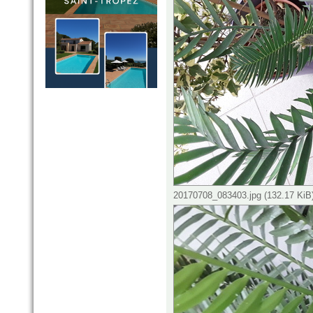
20170708_083403.jpg (132.17 KiB