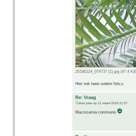
20190224_074737 (1).jpg (97.4 Ki
Hier ook twee oudere foto,s
Re: Vraag
door
yme
op 21 maart 2019 21:27
Macrozamia communis