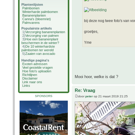
Plantenlijsten
Palmbomen
Winterharde palmbomen
Bananenplanten
Canna's (bloemriet)
bij deze nog twee foto's van vor
Palmvarens
Populairste artikels
groetjes,
1)
Verzorging bananenplanten
2)
Verzorging van palmen
3)
Hoe een bananenplant
Yme
beschermen in de winter?
4)
De 10 winterhardste
palmbomen ter wereld
5)
Zaaien van avocado
Handige pagina's
Exoten adressen
Veel gestelde vragen
Hoe foto's uploaden
Richtlijnen
Mooi hoor, welke is dat ?
Disclaimer
Link naar ons
Links
Re: Vraag
SPONSORS
door
peter
op 21 maart 2019 21:25