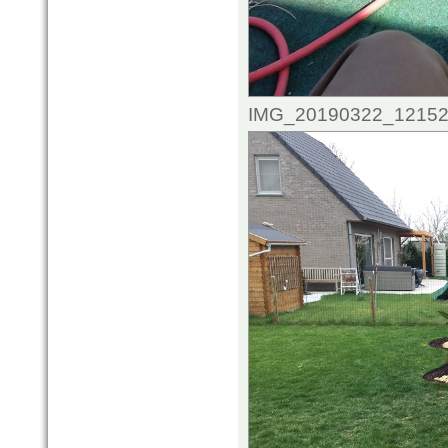
IMG_20190322_121521.