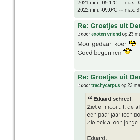
2021 min. -09.1ºC --- max. 
2022 min. -09.0ºC --- max. 
Re: Groetjes uit D
door
exoten vriend
op 23 ma
Mooi gedaan koen
Goed begonnen
Re: Groetjes uit D
door
trachycarpus
op 23 ma
Eduard schreef:
Ziet er mooi uit, de a
een paar jaar toch b
Zie ook al een jong
Eduard.