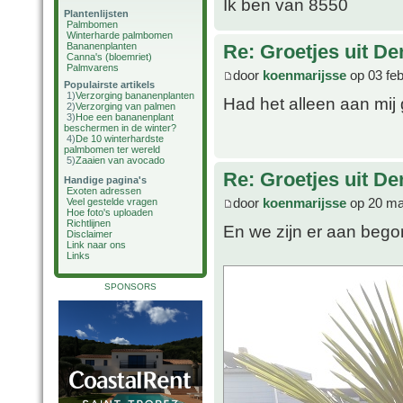
Ik ben van 8550
Plantenlijsten
Palmbomen
Winterharde palmbomen
Bananenplanten
Re: Groetjes uit D
Canna's (bloemriet)
Palmvarens
door
koenmarijsse
op 03 feb
Populairste artikels
1)
Verzorging bananenplanten
Had het alleen aan mij
2)
Verzorging van palmen
3)
Hoe een bananenplant
beschermen in de winter?
4)
De 10 winterhardste
palmbomen ter wereld
5)
Zaaien van avocado
Re: Groetjes uit D
Handige pagina's
Exoten adressen
door
koenmarijsse
op 20 ma
Veel gestelde vragen
Hoe foto's uploaden
Richtlijnen
En we zijn er aan bego
Disclaimer
Link naar ons
Links
SPONSORS