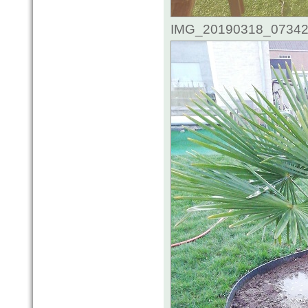
IMG_20190318_073426.