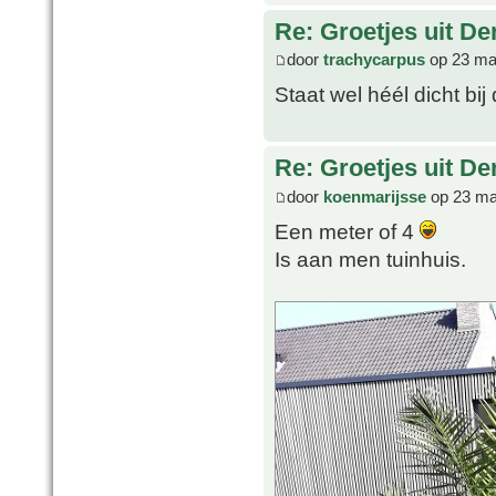
Re: Groetjes uit D
door
trachycarpus
op 23 ma
Staat wel héél dicht bij 
Re: Groetjes uit D
door
koenmarijsse
op 23 ma
Een meter of 4
Is aan men tuinhuis.