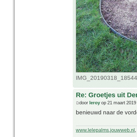
IMG_20190318_185440.
Re: Groetjes uit D
door
leroy
op 21 maart 2019
benieuwd naar de vord
www.lelepalms.jouwweb.nl