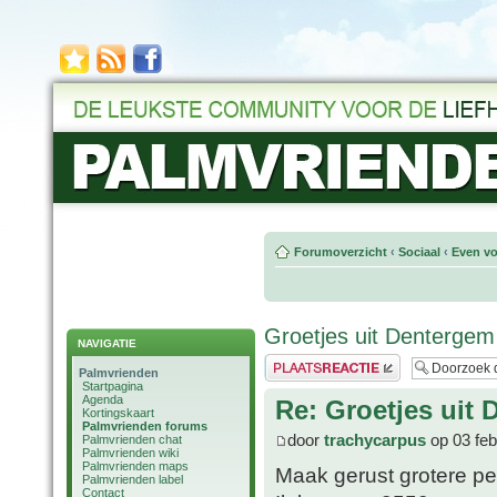
Forumoverzicht
‹
Sociaal
‹
Even vo
Groetjes uit Dentergem
NAVIGATIE
Plaats een reactie
Palmvrienden
Startpagina
Agenda
Re: Groetjes uit
Kortingskaart
Palmvrienden forums
door
trachycarpus
op 03 feb
Palmvrienden chat
Palmvrienden wiki
Palmvrienden maps
Maak gerust grotere pe
Palmvrienden label
Contact