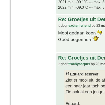
2021 min. -09.1ºC --- max. 
2022 min. -09.0ºC --- max. 
Re: Groetjes uit D
door
exoten vriend
op 23 ma
Mooi gedaan koen
Goed begonnen
Re: Groetjes uit D
door
trachycarpus
op 23 ma
Eduard schreef:
Ziet er mooi uit, de a
een paar jaar toch b
Zie ook al een jong
Eduard.