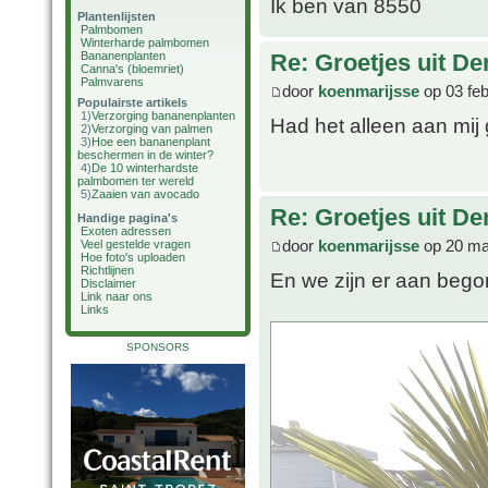
Ik ben van 8550
Plantenlijsten
Palmbomen
Winterharde palmbomen
Bananenplanten
Re: Groetjes uit D
Canna's (bloemriet)
Palmvarens
door
koenmarijsse
op 03 feb
Populairste artikels
1)
Verzorging bananenplanten
Had het alleen aan mij
2)
Verzorging van palmen
3)
Hoe een bananenplant
beschermen in de winter?
4)
De 10 winterhardste
palmbomen ter wereld
5)
Zaaien van avocado
Re: Groetjes uit D
Handige pagina's
Exoten adressen
door
koenmarijsse
op 20 ma
Veel gestelde vragen
Hoe foto's uploaden
Richtlijnen
En we zijn er aan bego
Disclaimer
Link naar ons
Links
SPONSORS