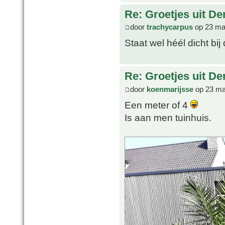
Re: Groetjes uit D
door
trachycarpus
op 23 ma
Staat wel héél dicht bij 
Re: Groetjes uit D
door
koenmarijsse
op 23 ma
Een meter of 4
Is aan men tuinhuis.