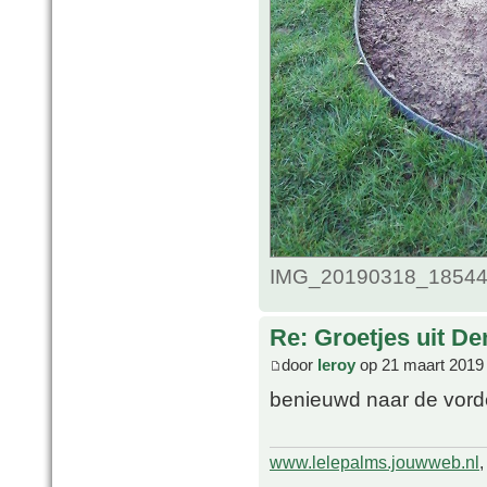
IMG_20190318_185440.
Re: Groetjes uit D
door
leroy
op 21 maart 2019
benieuwd naar de vord
www.lelepalms.jouwweb.nl