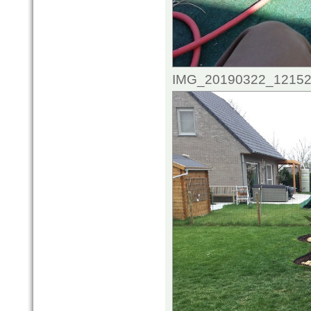
IMG_20190322_121521.