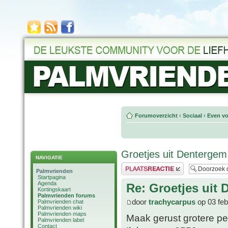
Forumoverzicht
‹
Sociaal
‹
Even vo
Groetjes uit Dentergem
NAVIGATIE
Plaats een reactie
Palmvrienden
Startpagina
Agenda
Re: Groetjes uit
Kortingskaart
Palmvrienden forums
door
trachycarpus
op 03 feb
Palmvrienden chat
Palmvrienden wiki
Palmvrienden maps
Maak gerust grotere pe
Palmvrienden label
Contact