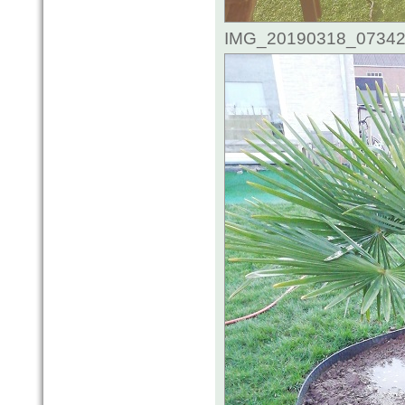
IMG_20190318_073426.