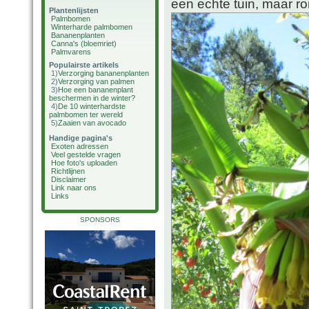
een echte tuin, maar ro
Plantenlijsten
Palmbomen
Winterharde palmbomen
Bananenplanten
Canna's (bloemriet)
Palmvarens
Populairste artikels
1)
Verzorging bananenplanten
2)
Verzorging van palmen
3)
Hoe een bananenplant
beschermen in de winter?
4)
De 10 winterhardste
palmbomen ter wereld
5)
Zaaien van avocado
Handige pagina's
Exoten adressen
Veel gestelde vragen
Hoe foto's uploaden
Richtlijnen
Disclaimer
Link naar ons
Links
SPONSORS