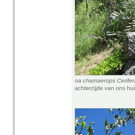
oa chamaerops Cerifera,
achterzijde van ons hu