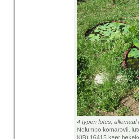
4 typen lotus, allemaal 
Nelumbo komarovii, lute
KiB) 16415 keer bekek