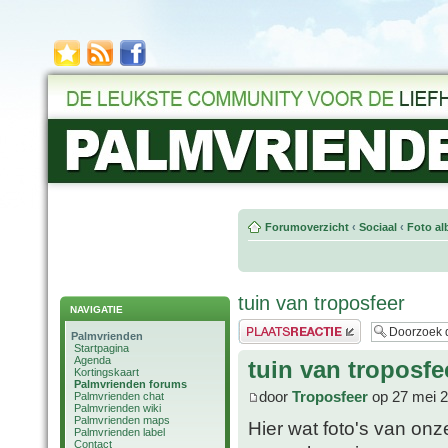
Forumoverzicht
‹
Sociaal
‹
Foto al
tuin van troposfeer
NAVIGATIE
Plaats een reactie
Palmvrienden
Startpagina
Agenda
tuin van troposfe
Kortingskaart
Palmvrienden forums
door
Troposfeer
op 27 mei 2
Palmvrienden chat
Palmvrienden wiki
Palmvrienden maps
Hier wat foto's van onz
Palmvrienden label
Contact