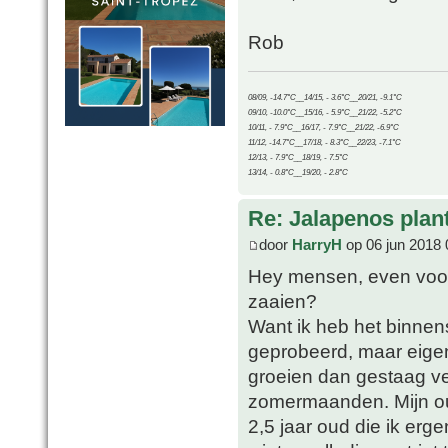
Rob
08/09, -14.7°C__14/15, - 3.6°C__20/21, -9.1°C
09/10, -10.0°C__15/16, - 5.9°C__21/22, -5.2°C
10/11, - 7.9°C__16/17, - 7.9°C__21/22, -6.9°C
11/12, -14.7°C__17/18, - 8.3°C__22/23, -7.1°C
12/13, - 7.9°C__18/19, - 7.5°C
13/14, - 0.8°C__19/20, - 2.8°C
Re: Jalapenos plan
door
HarryH
op 06 jun 2018 
Hey mensen, even voor m
zaaien?
Want ik heb het binnen
geprobeerd, maar eigen
groeien dan gestaag ve
zomermaanden. Mijn ou
2,5 jaar oud die ik er