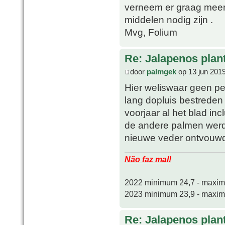
verneem er graag meer
middelen nodig zijn .
Mvg, Folium
Re: Jalapenos plan
door
palmgek
op 13 jun 201
Hier weliswaar geen pe
lang dopluis bestreden 
voorjaar al het blad in
de andere palmen werde
nieuwe veder ontvouw
Não faz mal!
2022 minimum 24,7 - maxi
2023 minimum 23,9 - maxi
Re: Jalapenos plan