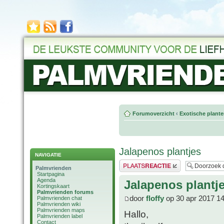
Forumoverzicht
‹
Exotische plant
Jalapenos plantjes
NAVIGATIE
Plaats een reactie
Palmvrienden
Startpagina
Agenda
Jalapenos plantj
Kortingskaart
Palmvrienden forums
door
floffy
op 30 apr 2017 14
Palmvrienden chat
Palmvrienden wiki
Palmvrienden maps
Hallo,
Palmvrienden label
Contact