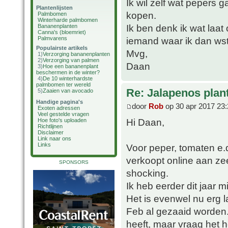
Ik wil zelf wat pepers
Plantenlijsten
kopen.
Palmbomen
Winterharde palmbomen
Ik ben denk ik wat laat 
Bananenplanten
Canna's (bloemriet)
Palmvarens
iemand waar ik dan wst
Populairste artikels
Mvg,
1)
Verzorging bananenplanten
2)
Verzorging van palmen
Daan
3)
Hoe een bananenplant
beschermen in de winter?
4)
De 10 winterhardste
palmbomen ter wereld
Re: Jalapenos plan
5)
Zaaien van avocado
Handige pagina's
door
Rob
op 30 apr 2017 23:
Exoten adressen
Veel gestelde vragen
Hi Daan,
Hoe foto's uploaden
Richtlijnen
Disclaimer
Link naar ons
Links
Voor peper, tomaten e.d
verkoopt online aan zeer
SPONSORS
shocking.
Ik heb eerder dit jaar 
Het is evenwel nu erg l
Feb al gezaaid worden. 
heeft, maar vraag het 