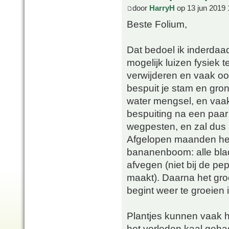
door
HarryH
op 13 jun 2019 
Beste Folium,
Dat bedoel ik inderdaad.
mogelijk luizen fysiek t
verwijderen en vaak o
bespuit je stam en gron
water mengsel, en vaak
bespuiting na een paar
wegpesten, en zal dus 
Afgelopen maanden heb
bananenboom: alle blade
afvegen (niet bij de p
maakt). Daarna het gro
begint weer te groeien 
Plantjes kunnen vaak he
het verleden kaal gehad